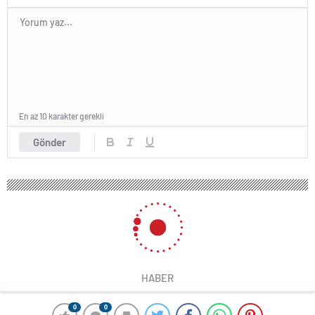
En az 10 karakter gerekli
Gönder
0
0
0
0