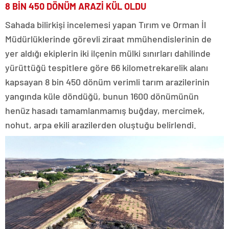
8 BİN 450 DÖNÜM ARAZİ KÜL OLDU
Sahada bilirkişi incelemesi yapan Tırım ve Orman İl
Müdürlüklerinde görevli ziraat mmühendislerinin de
yer aldığı ekiplerin iki ilçenin mülki sınırları dahilinde
yürüttüğü tespitlere göre 66 kilometrekarelik alanı
kapsayan 8 bin 450 dönüm verimli tarım arazilerinin
yangında küle döndüğü, bunun 1600 dönümünün
henüz hasadı tamamlanmamış buğday, mercimek,
nohut, arpa ekili arazilerden oluştuğu belirlendi.