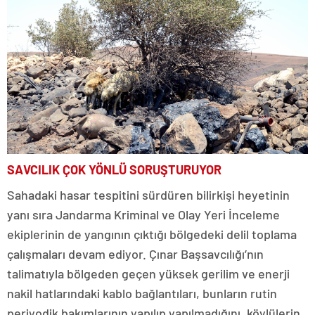
SAVCILIK ÇOK YÖNLÜ SORUŞTURUYOR
Sahadaki hasar tespitini sürdüren bilirkişi heyetinin
yanı sıra Jandarma Kriminal ve Olay Yeri İnceleme
ekiplerinin de yangının çıktığı bölgedeki delil toplama
çalışmaları devam ediyor. Çınar Başsavcılığı’nın
talimatıyla bölgeden geçen yüksek gerilim ve enerji
nakil hatlarındaki kablo bağlantıları, bunların rutin
periyodik bakımlarının yapılıp yapılmadığını, köylülerin