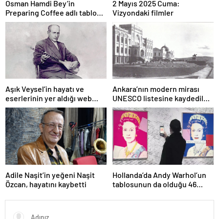
Osman Hamdi Bey’in
2 Mayıs 2025 Cuma:
Preparing Coffee adlı tablosu
Vizyondaki filmler
75 milyon liraya satışa
sunuldu
Aşık Veysel’in hayatı ve
Ankara’nın modern mirası
eserlerinin yer aldığı web
UNESCO listesine kaydedildi;
portalı hizmete girdi
Türkiye’nin listedeki varlık
sayısı 80 oldu
Adile Naşit’in yeğeni Naşit
Hollanda’da Andy Warhol’un
Özcan, hayatını kaybetti
tablosunun da olduğu 46
sanat eseri çöpe atıldı