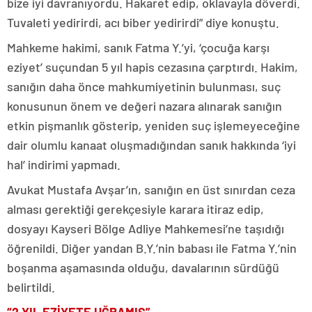
bize iyi davranıyordu. Hakaret edip, oklavayla döverdi.
Tuvaleti yedirirdi, acı biber yedirirdi” diye konuştu.
Mahkeme hakimi, sanık Fatma Y.’yi, ‘çocuğa karşı
eziyet’ suçundan 5 yıl hapis cezasına çarptırdı. Hakim,
sanığın daha önce mahkumiyetinin bulunması, suç
konusunun önem ve değeri nazara alınarak sanığın
etkin pişmanlık gösterip, yeniden suç işlemeyeceğine
dair olumlu kanaat oluşmadığından sanık hakkında ‘iyi
hal’ indirimi yapmadı.
Avukat Mustafa Avşar’ın, sanığın en üst sınırdan ceza
alması gerektiği gerekçesiyle karara itiraz edip,
dosyayı Kayseri Bölge Adliye Mahkemesi’ne taşıdığı
öğrenildi. Diğer yandan B.Y.’nin babası ile Fatma Y.’nin
boşanma aşamasında olduğu, davalarının sürdüğü
belirtildi.