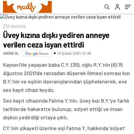
212 okunma
Üvey kızına dışkı yediren anneye
verilen ceza isyan ettirdi
13 Şubat 2024 12:36
ABONE OL
News
Kayseri’de yaşayan baba C.Y. (39), oğlu R.Y.’nin (6) 15
Ağustos 2020’de ranzadan düşerek ölmesi sonrası kızı
B.Y.’nin ve eşinin davranışlarından şüphelenerek, eve
ses kayıt cihazı koydu.
Ses kayıt cihazında Fatma Y.’nin, üvey kızı B.Y.’ye farklı
tarihlerde hakarette bulunup, eziyet ettiği ve insan
dışkısı yedirdiği ortaya çıktı.
CY.’nin şikayeti üzerine eşi Fatma Y. hakkında ‘eziyet’