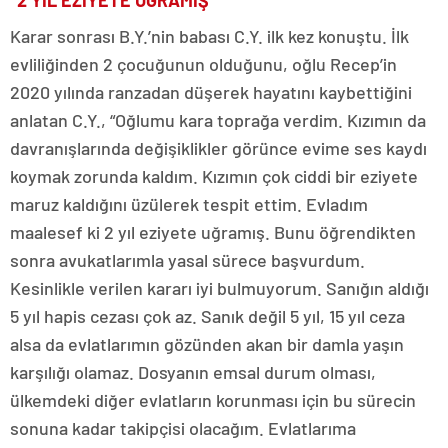
“2 YIL EZİYETE UĞRAMIŞ”
Karar sonrası B.Y.’nin babası C.Y. ilk kez konuştu. İlk
evliliğinden 2 çocuğunun olduğunu, oğlu Recep’in
2020 yılında ranzadan düşerek hayatını kaybettiğini
anlatan C.Y., “Oğlumu kara toprağa verdim. Kızımın da
davranışlarında değişiklikler görünce evime ses kaydı
koymak zorunda kaldım. Kızımın çok ciddi bir eziyete
maruz kaldığını üzülerek tespit ettim. Evladım
maalesef ki 2 yıl eziyete uğramış. Bunu öğrendikten
sonra avukatlarımla yasal sürece başvurdum.
Kesinlikle verilen kararı iyi bulmuyorum. Sanığın aldığı
5 yıl hapis cezası çok az. Sanık değil 5 yıl, 15 yıl ceza
alsa da evlatlarımın gözünden akan bir damla yaşın
karşılığı olamaz. Dosyanın emsal durum olması,
ülkemdeki diğer evlatların korunması için bu sürecin
sonuna kadar takipçisi olacağım. Evlatlarıma