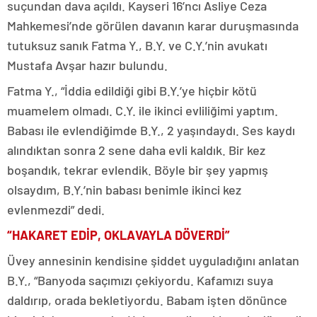
suçundan dava açıldı. Kayseri 16’ncı Asliye Ceza
Mahkemesi’nde görülen davanın karar duruşmasında
tutuksuz sanık Fatma Y., B.Y. ve C.Y.’nin avukatı
Mustafa Avşar hazır bulundu.
Fatma Y., “İddia edildiği gibi B.Y.’ye hiçbir kötü
muamelem olmadı. C.Y. ile ikinci evliliğimi yaptım.
Babası ile evlendiğimde B.Y., 2 yaşındaydı. Ses kaydı
alındıktan sonra 2 sene daha evli kaldık. Bir kez
boşandık, tekrar evlendik. Böyle bir şey yapmış
olsaydım, B.Y.’nin babası benimle ikinci kez
evlenmezdi” dedi.
“HAKARET EDİP, OKLAVAYLA DÖVERDİ”
Üvey annesinin kendisine şiddet uyguladığını anlatan
B.Y., “Banyoda saçımızı çekiyordu. Kafamızı suya
daldırıp, orada bekletiyordu. Babam işten dönünce