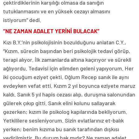
çektirdiklerinin karşılığı olmasa da sanığın
tutuklanmasını ve en yüksek cezayı almasını
istiyorum” dedi.
“NE ZAMAN ADALET YERİNİ BULACAK”
Kızı B.Y.’nin psikolojisinin bozulduğunu anlatan C.Y.,
“Kızım, sürecin başından beri psikolojik tedavi görüp,
terapi alıyor. İlk zamanlarda altına kaçırıyor ve sürekli
ağlıyordu. Tedavisi için elimden geleni yapıyorum. Her
iki çocuğum eziyet çekti. Oğlum Recep sanık ile aynı
evdeyken vefat etti. Kızım 2 yıl boyunca eziyete maruz
kaldı. Sanık 5 yıl hapis cezası alıp, duruşma salonundan
gülerek çıkıp gitti. Sanık elini kolunu sallayarak
gezerken; kızım ile psikolog kapılarında bekliyorum.
Yetkililere sesleniyorum. Sizin evlatlarınız et-balık
yerken; benim kızıma bu sanık tarafından dışkısı
yedirilmiştir. Bu durum hak mıdır? Ne zaman adalet