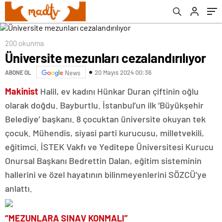
200 okunma
Üniversite mezunları cezalandırılıyor
20 Mayıs 2024 00:36
ABONE OL
News
Makinist
Halil, ev kadını Hünkar Duran çiftinin oğlu
olarak doğdu. Bayburtlu. İstanbul’un ilk ‘Büyükşehir
Belediye’ başkanı. 8 çocuktan üniversite okuyan tek
çocuk. Mühendis, siyasi parti kurucusu, milletvekili,
eğitimci. İSTEK Vakfı ve Yeditepe Üniversitesi Kurucu
Onursal Başkanı Bedrettin Dalan, eğitim sisteminin
hallerini ve özel hayatının bilinmeyenlerini SÖZCÜ’ye
anlattı.
“MEZUNLARA SINAV KONMALI”