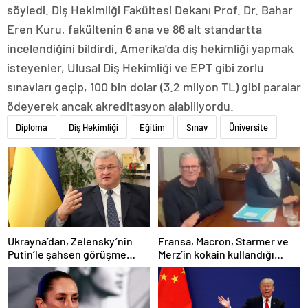
söyledi. Diş Hekimliği Fakültesi Dekanı Prof. Dr. Bahar
Eren Kuru, fakültenin 6 ana ve 86 alt standartta
incelendiğini bildirdi. Amerika’da diş hekimliği yapmak
isteyenler, Ulusal Diş Hekimliği ve EPT gibi zorlu
sınavları geçip, 100 bin dolar (3.2 milyon TL) gibi paralar
ödeyerek ancak akreditasyon alabiliyordu.
Diploma
Diş Hekimliği
Eğitim
Sınav
Üniversite
Ukrayna’dan, Zelensky’nin
Fransa, Macron, Starmer ve
Putin’le şahsen görüşme
Merz’in kokain kullandığı
talebine ilişkin açıklama
iddiasını yalanladı