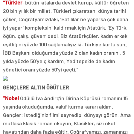
“Türkler
, bütün kıtalarda devlet kurup, kültür öğreten
20 bin yıllık bir millet. Türkleri çıkarırsan, dünya tarihi
çöker. Coğrafyamızdaki, ‘Batılılar ne yaparsa çok daha
iyi yapar’ kompleksini kaldırmak için Atatürk, ‘Ey Türk,
öğün, çalış, güven’ dedi. Biz Atatürkçüler, kadın erkek
eşitliğini yüzde 100 sağlamalıyız ki, Türkiye kurtulsun.
İBB Başkanı olduğumda yüzde 2 olan kadın oranını, 5
yılda yüzde 50’ye çıkardım. Yeditepe’de de kadın
yönetici oranı yüzde 50’yi geçti.”
GENÇLERE ALTIN ÖĞÜTLER
“Nobel
Ödüllü İva Andirç’in Dirina Köprüsü romanını 15
yaşında okuduğumda, vakıf kurma kararı aldım.
Gençler; istediğiniz filmi seyredip, dünyayı görün. Ama
mutlaka klasik roman okuyun. Klasikler, sizi okul
hayatından daha fazla eğitir. Coğrafyamızı, zamanınızı