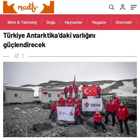
Bilim & Teknoloji
Doğa
Hayvanlar
Magazin
Otomobil
Türkiye Antarktika’daki varlığını
güçlendirecek
1