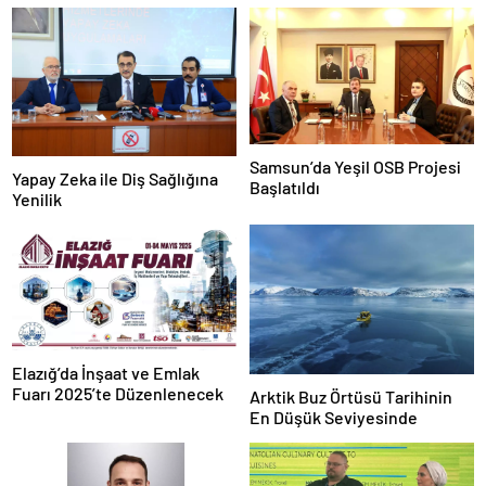
Samsun’da Yeşil OSB Projesi
Yapay Zeka ile Diş Sağlığına
Başlatıldı
Yenilik
Elazığ’da İnşaat ve Emlak
Fuarı 2025’te Düzenlenecek
Arktik Buz Örtüsü Tarihinin
En Düşük Seviyesinde