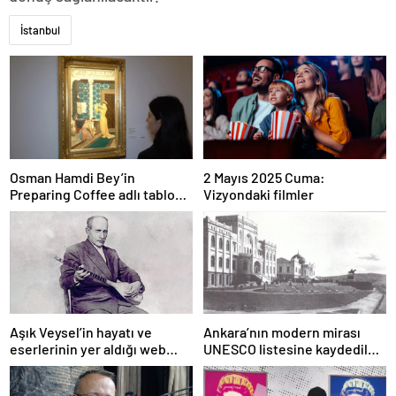
İstanbul
Osman Hamdi Bey’in
2 Mayıs 2025 Cuma:
Preparing Coffee adlı tablosu
Vizyondaki filmler
75 milyon liraya satışa
sunuldu
Aşık Veysel’in hayatı ve
Ankara’nın modern mirası
eserlerinin yer aldığı web
UNESCO listesine kaydedildi;
portalı hizmete girdi
Türkiye’nin listedeki varlık
sayısı 80 oldu