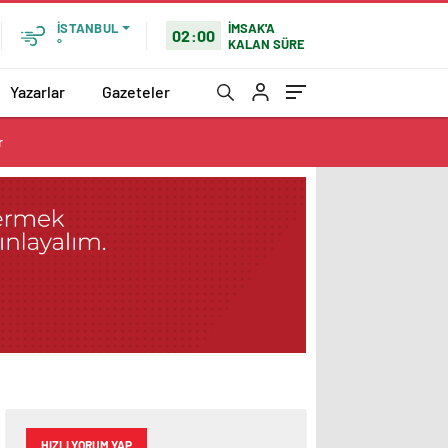
İMSAK'A
İSTANBUL
02:00
KALAN SÜRE
°
Yazarlar
Gazeteler
r
HIZLI YORUM YAP