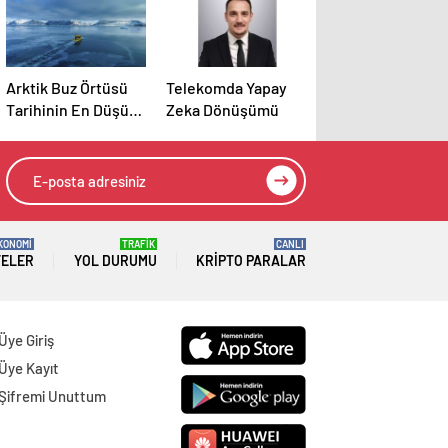
Arktik Buz Örtüsü
Telekomda Yapay
Tarihinin En Düşük
Zeka Dönüşümü
Seviyesinde
KONOMİ
TRAFİK
CANLI
TELER
YOL DURUMU
KRIPTO PARALAR
Üye Giriş
Üye Kayıt
Şifremi Unuttum