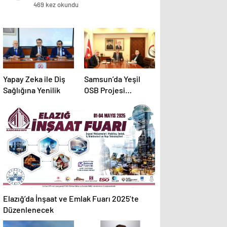
469 kez okundu
Yapay Zeka ile Diş
Samsun’da Yeşil
Sağlığına Yenilik
OSB Projesi
Başlatıldı
Elazığ’da İnşaat ve Emlak Fuarı 2025’te
Düzenlenecek