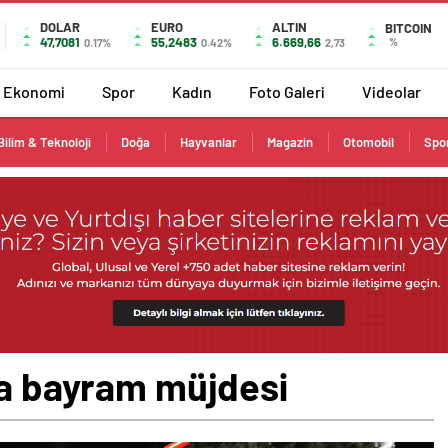
DOLAR
EURO
ALTIN
BITCOIN
47,7081
55,2483
6.669,66
%
0.17%
0.42%
2,73
Ekonomi
Spor
Kadın
Foto Galeri
Videolar
Bilim & Teknoloji
Doğa
Hayvanlar
Magazin
Otomobil
Spo
na bayram müjdesi