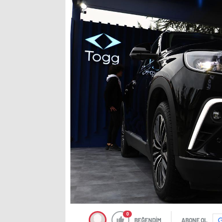
0
BEĞENDİM
ABONE OL