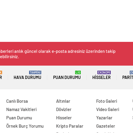
berleri anlık güncel olarak e-posta adresiniz üzerinden takip
ebilirsiniz.
K
TAHMİNİ
LİG
EKONOMİ
E
R
HAVA DURUMU
PUAN DURUMU
HISSELER
PARI
Canlı Borsa
Altınlar
Foto Galeri
Namaz Vakitleri
Dövizler
Video Galeri
Puan Durumu
Hisseler
Yazarlar
Örnek Burç Yorumu
Kripto Paralar
Gazeteler