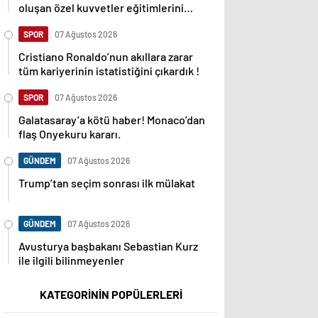
oluşan özel kuvvetler eğitimlerini
başlattı.
SPOR
07 Ağustos 2026
Cristiano Ronaldo’nun akıllara zarar
tüm kariyerinin istatistiğini çıkardık !
SPOR
07 Ağustos 2026
Galatasaray’a kötü haber! Monaco’dan
flaş Onyekuru kararı.
GÜNDEM
07 Ağustos 2026
Trump’tan seçim sonrası ilk mülakat
GÜNDEM
07 Ağustos 2026
Avusturya başbakanı Sebastian Kurz
ile ilgili bilinmeyenler
KATEGORİNİN POPÜLERLERİ