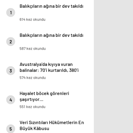
Balıkçıların ağına bir dev takıldı
1
614 kez okundu
Balıkçıların ağına bir dev takıldı
2
587 kez okundu
Avustralya’da kıyıya vuran
balinalar: 70’i kurtarıldı, 380’i
3
öldü
574 kez okundu
Hayalet böcek görenleri
şaşırtıyor…
4
551 kez okundu
Veri Sızıntıları Hükümetlerin En
Büyük Kâbusu
5