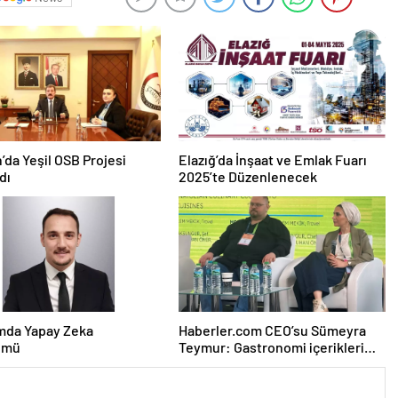
da Yeşil OSB Projesi
Elazığ’da İnşaat ve Emlak Fuarı
dı
2025’te Düzenlenecek
mda Yapay Zeka
Haberler.com CEO’su Sümeyra
ümü
Teymur: Gastronomi içerikleri
uzun soluklu