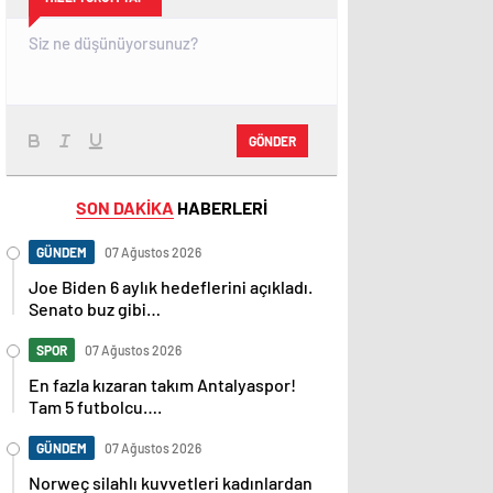
GÖNDER
SON DAKİKA
HABERLERİ
GÜNDEM
07 Ağustos 2026
Joe Biden 6 aylık hedeflerini açıkladı.
Senato buz gibi…
SPOR
07 Ağustos 2026
En fazla kızaran takım Antalyaspor!
Tam 5 futbolcu….
GÜNDEM
07 Ağustos 2026
Norweç silahlı kuvvetleri kadınlardan