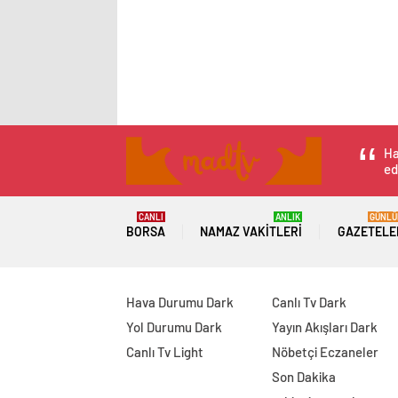
Ha
ed
CANLI
ANLIK
GÜNLÜ
BORSA
NAMAZ VAKITLERI
GAZETELE
Hava Durumu Dark
Canlı Tv Dark
Yol Durumu Dark
Yayın Akışları Dark
Canlı Tv Light
Nöbetçi Eczaneler
Son Dakika