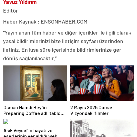
Yavuz Yıldırım
Editör
Haber Kaynak : ENSONHABER.COM
“Yayınlanan tüm haber ve diğer içerikler ile ilgili olarak
yasal bildirimlerinizi bize iletişim sayfası üzerinden
iletiniz. En kısa süre içerisinde bildirimlerinize geri
dönüş sağlanılacaktır.”
Osman Hamdi Bey’in
2 Mayıs 2025 Cuma:
Preparing Coffee adlı tablosu
Vizyondaki filmler
75 milyon liraya satışa
sunuldu
Aşık Veysel’in hayatı ve
eserlerinin yer aldığı web