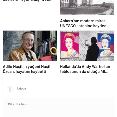
portalı hizmete girdi
Ankara’nın modern mirası
UNESCO listesine kaydedildi;
Türkiye’nin listedeki varlık
sayısı 80 oldu
Adile Naşit’in yeğeni Naşit
Hollanda’da Andy Warhol’un
Özcan, hayatını kaybetti
tablosunun da olduğu 46
sanat eseri çöpe atıldı