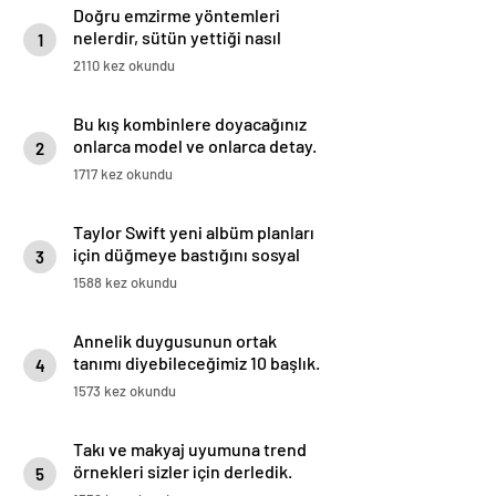
Doğru emzirme yöntemleri
nelerdir, sütün yettiği nasıl
1
anlaşılır?
2110 kez okundu
Bu kış kombinlere doyacağınız
onlarca model ve onlarca detay.
2
1717 kez okundu
Taylor Swift yeni albüm planları
için düğmeye bastığını sosyal
3
medyadan duyurdu!
1588 kez okundu
Annelik duygusunun ortak
tanımı diyebileceğimiz 10 başlık.
4
1573 kez okundu
Takı ve makyaj uyumuna trend
örnekleri sizler için derledik.
5