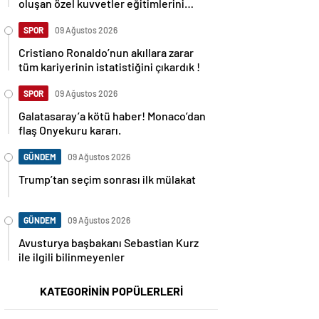
oluşan özel kuvvetler eğitimlerini
başlattı.
SPOR
09 Ağustos 2026
Cristiano Ronaldo’nun akıllara zarar
tüm kariyerinin istatistiğini çıkardık !
SPOR
09 Ağustos 2026
Galatasaray’a kötü haber! Monaco’dan
flaş Onyekuru kararı.
GÜNDEM
09 Ağustos 2026
Trump’tan seçim sonrası ilk mülakat
GÜNDEM
09 Ağustos 2026
Avusturya başbakanı Sebastian Kurz
ile ilgili bilinmeyenler
KATEGORİNİN POPÜLERLERİ