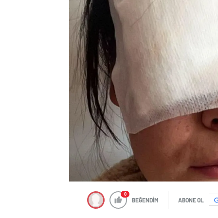
0
BEĞENDİM
ABONE OL