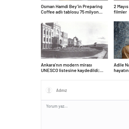
Osman Hamdi Bey’in Preparing
2 Mayıs
Coffee adlı tablosu 75 milyon
filmler
liraya satışa sunuldu
Ankara’nın modern mirası
Adile N
UNESCO listesine kaydedildi;
hayatın
Türkiye’nin listedeki varlık sayısı
80 oldu