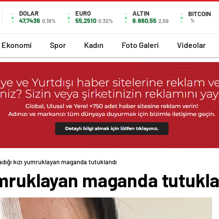
DOLAR
EURO
ALTIN
BITCOIN
47,7436
55,2510
6.660,55
%
0.18%
0.32%
2,59
Ekonomi
Spor
Kadın
Foto Galeri
Videolar
dığı kızı yumruklayan maganda tutuklandı
umruklayan maganda tutukla