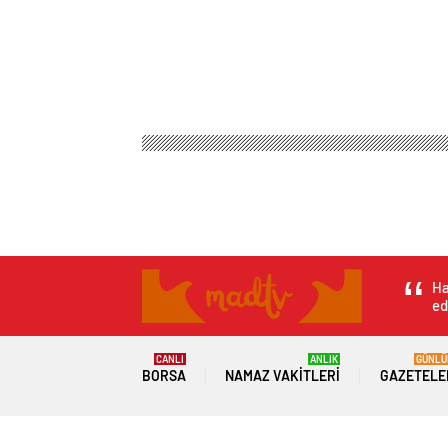
Ha
ed
CANLI
ANLIK
GÜNLÜ
BORSA
NAMAZ VAKITLERI
GAZETELE