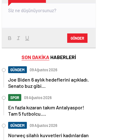
GÖNDER
SON DAKİKA
HABERLERİ
GÜNDEM
09 Ağustos 2026
Joe Biden 6 aylık hedeflerini açıkladı.
Senato buz gibi…
SPOR
09 Ağustos 2026
En fazla kızaran takım Antalyaspor!
Tam 5 futbolcu….
GÜNDEM
09 Ağustos 2026
Norweç silahlı kuvvetleri kadınlardan