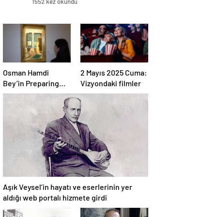
1552 kez okundu
Osman Hamdi
2 Mayıs 2025 Cuma:
Bey’in Preparing
Vizyondaki filmler
Coffee adlı tablosu
75 milyon liraya
satışa sunuldu
Aşık Veysel’in hayatı ve eserlerinin yer
aldığı web portalı hizmete girdi