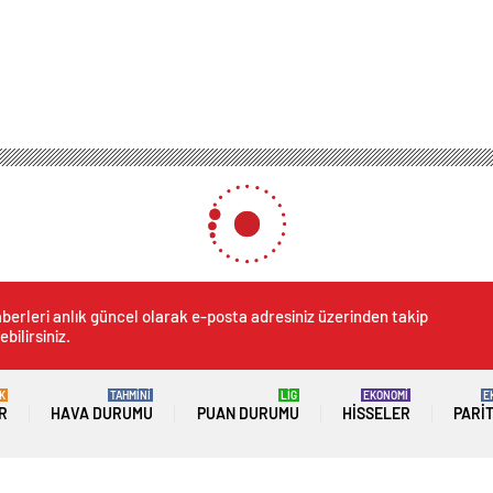
berleri anlık güncel olarak e-posta adresiniz üzerinden takip
ebilirsiniz.
K
TAHMİNİ
LİG
EKONOMİ
E
R
HAVA DURUMU
PUAN DURUMU
HISSELER
PARI