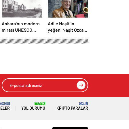
Ankara’nın modern
Adile Naşit’in
mirası UNESCO
yeğeni Naşit Özcan,
listesine
hayatını kaybetti
kaydedildi;
Türkiye’nin
listedeki varlık
sayısı 80 oldu
KONOMİ
TRAFİK
CANLI
TELER
YOL DURUMU
KRIPTO PARALAR