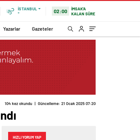
İMSAK'A
İSTANBUL
02:00
KALAN SÜRE
°
Yazarlar
Gazeteler
104 kez okundu
|
Güncelleme: 21 Ocak 2025 07:20
ndı
HIZLI YORUM YAP