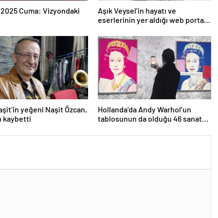
 2025 Cuma: Vizyondaki
Aşık Veysel’in hayatı ve
eserlerinin yer aldığı web portalı
hizmete girdi
aşit’in yeğeni Naşit Özcan,
Hollanda’da Andy Warhol’un
ı kaybetti
tablosunun da olduğu 46 sanat
eseri çöpe atıldı