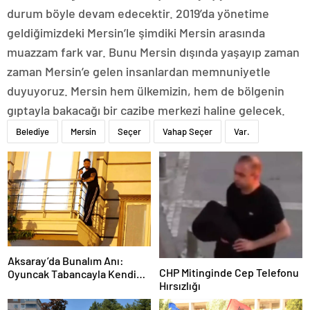
durum böyle devam edecektir. 2019’da yönetime
geldiğimizdeki Mersin’le şimdiki Mersin arasında
muazzam fark var. Bunu Mersin dışında yaşayıp zaman
zaman Mersin’e gelen insanlardan memnuniyetle
duyuyoruz. Mersin hem ülkemizin, hem de bölgenin
gıptayla bakacağı bir cazibe merkezi haline gelecek.
Belediye
Mersin
Seçer
Vahap Seçer
Var.
Aksaray’da Bunalım Anı:
CHP Mitinginde Cep Telefonu
Oyuncak Tabancayla Kendine
Hırsızlığı
Zarar Vermeye Çalıştı