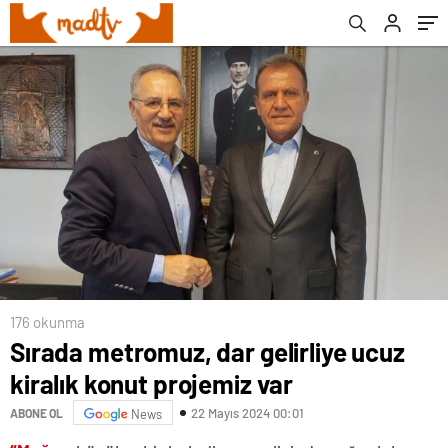
176 okunma
Sırada metromuz, dar gelirliye ucuz
kiralık konut projemiz var
22 Mayıs 2024 00:01
ABONE OL
News