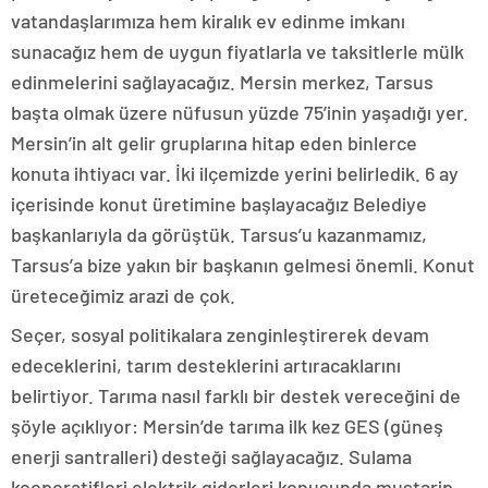
vatandaşlarımıza hem kiralık ev edinme imkanı
sunacağız hem de uygun fiyatlarla ve taksitlerle mülk
edinmelerini sağlayacağız. Mersin merkez, Tarsus
başta olmak üzere nüfusun yüzde 75’inin yaşadığı yer.
Mersin’in alt gelir gruplarına hitap eden binlerce
konuta ihtiyacı var. İki ilçemizde yerini belirledik. 6 ay
içerisinde konut üretimine başlayacağız Belediye
başkanlarıyla da görüştük. Tarsus’u kazanmamız,
Tarsus’a bize yakın bir başkanın gelmesi önemli. Konut
üreteceğimiz arazi de çok.
Seçer, sosyal politikalara zenginleştirerek devam
edeceklerini, tarım desteklerini artıracaklarını
belirtiyor. Tarıma nasıl farklı bir destek vereceğini de
şöyle açıklıyor: Mersin’de tarıma ilk kez GES (güneş
enerji santralleri) desteği sağlayacağız. Sulama
kooperatifleri elektrik giderleri konusunda mustarip.