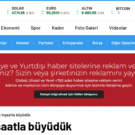
DOLAR
EURO
ALTIN
BITCOIN
47,7436
55,2510
6.660,55
%
0.18%
0.32%
2,59
Ekonomi
Spor
Kadın
Foto Galeri
Videolar
ınlar
Hisseler
Pariteler
Kritoparalar
Borsa
Diğer Haberle
e inşaatla büyüdük
nşaatla büyüdük