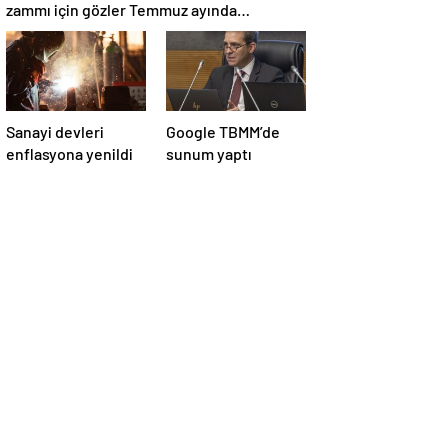
zammı için gözler Temmuz ayında…
Sanayi devleri
Google TBMM’de
enflasyona yenildi
sunum yaptı