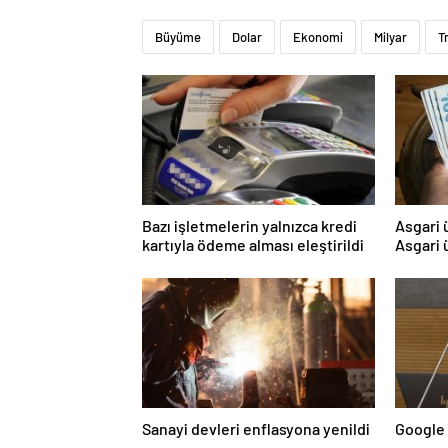
Büyüme
Dolar
Ekonomi
Milyar
T
Bazı işletmelerin yalnızca kredi
Asgari 
kartıyla ödeme alması eleştirildi
Asgari 
kapıyı 
Sanayi devleri enflasyona yenildi
Google