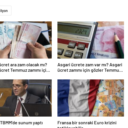
rilyon
ücret ara zam olacak mı?
Asgari ücrete zam var mı? Asgari
ücret Temmuz zammı için
ücret zammı için gözler Temmuz
kapattı
ayında…
 TBMM’de sunum yaptı
Fransa bir sonraki Euro krizini
tetikleyebilir