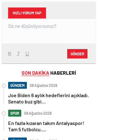
HIZLI YORUM YAP
GÖNDER
SON DAKİKA
HABERLERİ
GÜNDEM
08 Ağustos 2026
Joe Biden 6 aylık hedeflerini açıkladı.
Senato buz gibi…
SPOR
08 Ağustos 2026
En fazla kızaran takım Antalyaspor!
Tam 5 futbolcu….