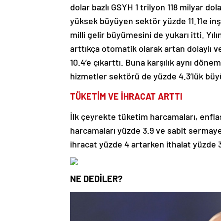
dolar bazlı GSYH 1 trilyon 118 milyar do
yüksek büyüyen sektör yüzde 11.1’le in
milli gelir büyümesini de yukarı itti. Yı
arttıkça otomatik olarak artan dolaylı v
10.4’e çıkarttı. Buna karşılık aynı dön
hizmetler sektörü de yüzde 4.3’lük büy
TÜKETİM VE İHRACAT ARTTI
İlk çeyrekte tüketim harcamaları, enfla
harcamaları yüzde 3.9 ve sabit sermaye
ihracat yüzde 4 artarken ithalat yüzde 3.
NE DEDİLER?