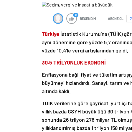
0
BEĞENDİM
ABONE OL
Türkiye
İstatistik Kurumu’na (TÜİK) gör
aynı dönemine göre yüzde 5.7 oranında
yüzde 10.4’le vergi artışlarından geldi.
30.5 TRİLYONLUK EKONOMİ
Enflasyona bağlı fiyat ve tüketim artı
büyümeyi hızlandırdı. Sanayi, tarım ve
altında kaldı.
TÜİK verilerine göre gayrisafi yurt içi h
yıllık bazda GSYH büyüklüğü 30 trilyon 4
sonunda 26 trilyon 276 milyar TL olmuşt
yıllıklandırılmış bazda 1 trilyon 158 mil