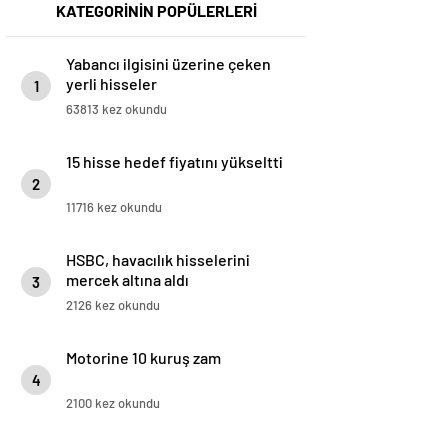
KATEGORİNİN POPÜLERLERİ
Yabancı ilgisini üzerine çeken
yerli hisseler
1
63813 kez okundu
15 hisse hedef fiyatını yükseltti
2
11716 kez okundu
HSBC, havacılık hisselerini
mercek altına aldı
3
2126 kez okundu
Motorine 10 kuruş zam
4
2100 kez okundu