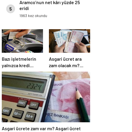
Aramco’nun net kârı yüzde 25
eridi
5
1963 kez okundu
Bazı işletmelerin
Asgari ücret ara
yalnızca kredi
zam olacak mı?
kartıyla ödeme
Asgari ücret
alması eleştirildi
Temmuz zammı için
kapıyı kapattı
Asgari ücrete zam var mı? Asgari ücret