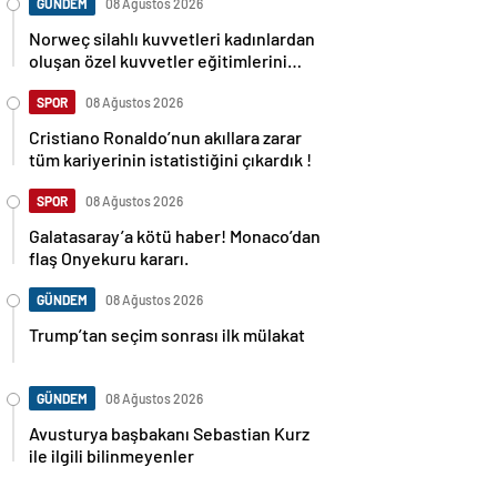
GÜNDEM
08 Ağustos 2026
Norweç silahlı kuvvetleri kadınlardan
oluşan özel kuvvetler eğitimlerini
başlattı.
SPOR
08 Ağustos 2026
Cristiano Ronaldo’nun akıllara zarar
tüm kariyerinin istatistiğini çıkardık !
SPOR
08 Ağustos 2026
Galatasaray’a kötü haber! Monaco’dan
flaş Onyekuru kararı.
GÜNDEM
08 Ağustos 2026
Trump’tan seçim sonrası ilk mülakat
GÜNDEM
08 Ağustos 2026
Avusturya başbakanı Sebastian Kurz
ile ilgili bilinmeyenler