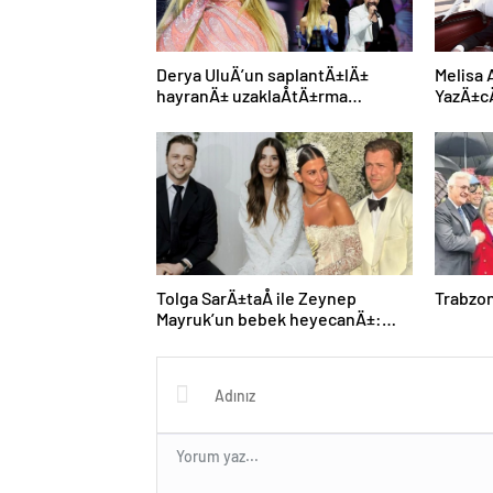
Derya UluÄ’un saplantÄ±lÄ±
Melisa 
hayranÄ± uzaklaÅtÄ±rma
YazÄ±cÄ
kararÄ±nÄ± hiÃ§e saydÄ±, Ã¶n
yÃ¼zÃ¼
sÄ±radan konseri izledi
Tolga SarÄ±taÅ ile Zeynep
Trabzon
Mayruk’un bebek heyecanÄ±:
Cinsiyetini aÃ§Ä±kladÄ±lar