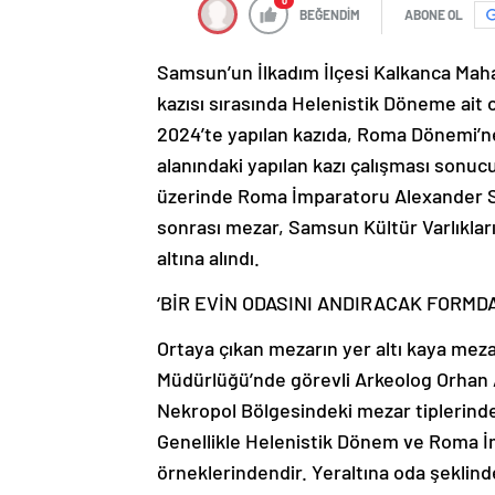
0
BEĞENDİM
ABONE OL
Samsun’un İlkadım İlçesi Kalkanca Maha
kazısı sırasında Helenistik Döneme ait o
2024’te yapılan kazıda, Roma Dönemi’ne 
alanındaki yapılan kazı çalışması sonucu
üzerinde Roma İmparatoru Alexander Se
sonrası mezar, Samsun Kültür Varlıkla
altına alındı.
‘BİR EVİN ODASINI ANDIRACAK FORMDA
Ortaya çıkan mezarın yer altı kaya meza
Müdürlüğü’nde görevli Arkeolog Orhan 
Nekropol Bölgesindeki mezar tiplerin
Genellikle Helenistik Dönem ve Roma 
örneklerindendir. Yeraltına oda şeklinde