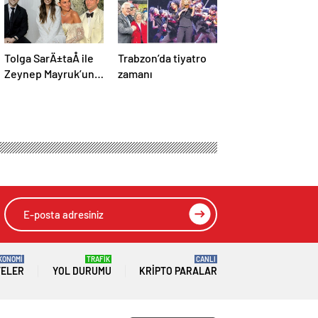
Tolga SarÄ±taÅ ile
Trabzon’da tiyatro
Zeynep Mayruk’un
zamanı
bebek heyecanÄ±:
Cinsiyetini
aÃ§Ä±kladÄ±lar
KONOMİ
TRAFİK
CANLI
TELER
YOL DURUMU
KRIPTO PARALAR