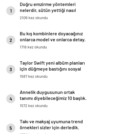
Doğru emzirme yöntemleri
nelerdir, sütün yettiği nasıl
1
anlaşılır?
2109 kez okundu
Bu kış kombinlere doyacağınız
onlarca model ve onlarca detay.
2
1716 kez okundu
Taylor Swift yeni albüm planları
için düğmeye bastığını sosyal
3
medyadan duyurdu!
1587 kez okundu
Annelik duygusunun ortak
tanımı diyebileceğimiz 10 başlık.
4
1572 kez okundu
Takı ve makyaj uyumuna trend
örnekleri sizler için derledik.
5