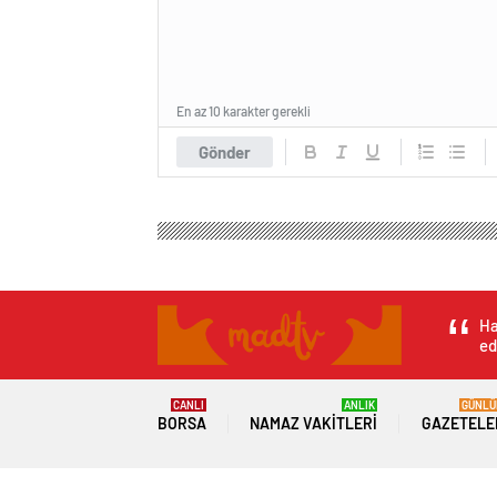
En az 10 karakter gerekli
Gönder
Ha
ed
CANLI
ANLIK
GÜNLÜ
BORSA
NAMAZ VAKITLERI
GAZETELE