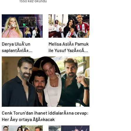
1550 kez okundu
Derya UluÄ’un
Melisa AslÄ± Pamuk
saplantÄ±lÄ±
ile Yusuf YazÄ±cÄ±,
hayranÄ±
oÄullarÄ±nÄ±n
uzaklaÅtÄ±rma
yÃ¼zÃ¼nÃ¼ ilk kez
kararÄ±nÄ± hiÃ§e
gÃ¶sterdi
saydÄ±, Ã¶n
sÄ±radan konseri
izledi
Cenk Torun’dan ihanet iddialarÄ±na cevap:
Her Åey ortaya Ã§Ä±kacak