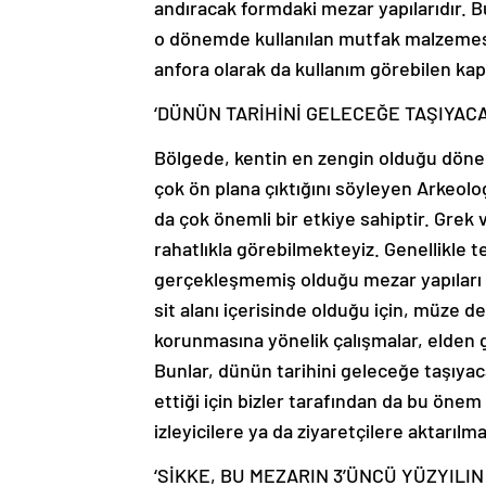
andıracak formdaki mezar yapılarıdır. B
o dönemde kullanılan mutfak malzemesi 
anfora olarak da kullanım görebilen kap
‘DÜNÜN TARİHİNİ GELECEĞE TAŞIYACA
Bölgede, kentin en zengin olduğu döne
çok ön plana çıktığını söyleyen Arkeolog 
da çok önemli bir etkiye sahiptir. Grek
rahatlıkla görebilmekteyiz. Genellikle t
gerçekleşmemiş olduğu mezar yapıları d
sit alanı içerisinde olduğu için, müze d
korunmasına yönelik çalışmalar, elden g
Bunlar, dünün tarihini geleceğe taşıya
ettiği için bizler tarafından da bu önem 
izleyicilere ya da ziyaretçilere aktarıl
‘SİKKE, BU MEZARIN 3’ÜNCÜ YÜZYILI