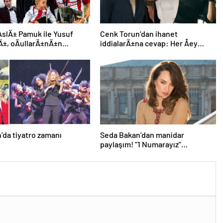
AslÄ± Pamuk ile Yusuf
Cenk Torun’dan ihanet
±, oÄullarÄ±nÄ±n
iddialarÄ±na cevap: Her Åey
nÃ¼ ilk kez gÃ¶sterdi
ortaya Ã§Ä±kacak
’da tiyatro zamanı
Seda Bakan’dan manidar
paylaşım! “1 Numarayız”
mesajının arkasındaki o
gönderme gündeme bomba gibi
düştü…