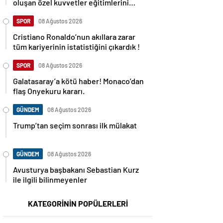
oluşan özel kuvvetler eğitimlerini
başlattı.
SPOR
08 Ağustos 2026
Cristiano Ronaldo’nun akıllara zarar
tüm kariyerinin istatistiğini çıkardık !
SPOR
08 Ağustos 2026
Galatasaray’a kötü haber! Monaco’dan
flaş Onyekuru kararı.
GÜNDEM
08 Ağustos 2026
Trump’tan seçim sonrası ilk mülakat
GÜNDEM
08 Ağustos 2026
Avusturya başbakanı Sebastian Kurz
ile ilgili bilinmeyenler
KATEGORİNİN POPÜLERLERİ