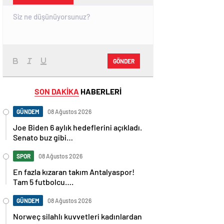
GÖNDER
SON DAKİKA
HABERLERİ
GÜNDEM
08 Ağustos 2026
Joe Biden 6 aylık hedeflerini açıkladı.
Senato buz gibi…
SPOR
08 Ağustos 2026
En fazla kızaran takım Antalyaspor!
Tam 5 futbolcu….
GÜNDEM
08 Ağustos 2026
Norweç silahlı kuvvetleri kadınlardan