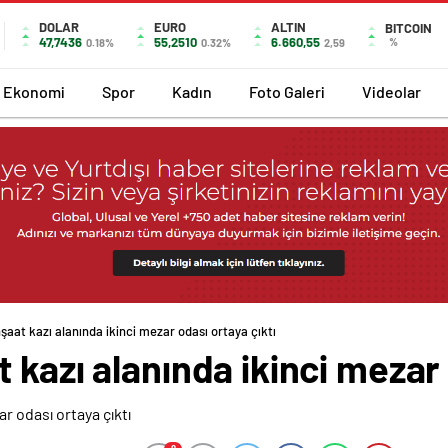
DOLAR
EURO
ALTIN
BITCOIN
47,7436
55,2510
6.660,55
%
0.18%
0.32%
2,59
Ekonomi
Spor
Kadın
Foto Galeri
Videolar
şaat kazı alanında ikinci mezar odası ortaya çıktı
 kazı alanında ikinci mezar 