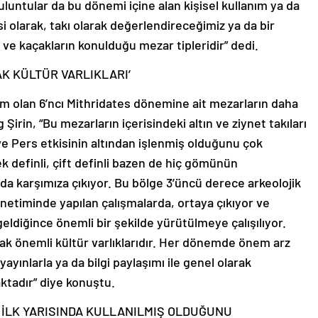
uluntular da bu dönemi içine alan kişisel kullanım ya da
olarak, takı olarak değerlendireceğimiz ya da bir
 ve kaçakların konulduğu mezar tipleridir” dedi.
K KÜLTÜR VARLIKLARI’
m olan 6’ncı Mithridates dönemine ait mezarların daha
Şirin, “Bu mezarların içerisindeki altın ve ziynet takıları
 ve Pers etkisinin altından işlenmiş olduğunu çok
ek definli, çift definli bazen de hiç gömünün
a karşımıza çıkıyor. Bu bölge 3’üncü derece arkeolojik
enetiminde yapılan çalışmalarda, ortaya çıkıyor ve
eldiğince önemli bir şekilde yürütülmeye çalışılıyor.
cak önemli kültür varlıklarıdır. Her dönemde önem arz
yayınlarla ya da bilgi paylaşımı ile genel olarak
maktadır” diye konuştu.
N İLK YARISINDA KULLANILMIŞ OLDUĞUNU