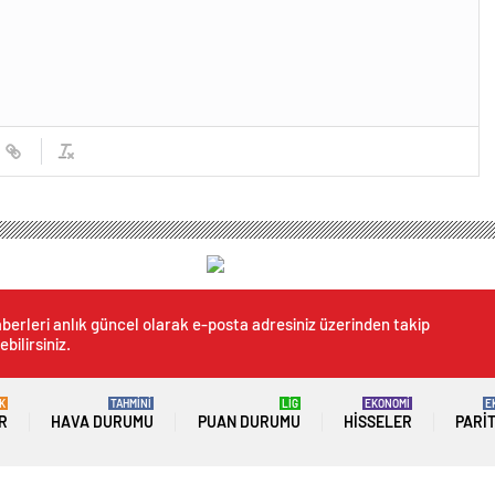
berleri anlık güncel olarak e-posta adresiniz üzerinden takip
ebilirsiniz.
K
TAHMİNİ
LİG
EKONOMİ
E
R
HAVA DURUMU
PUAN DURUMU
HISSELER
PARI