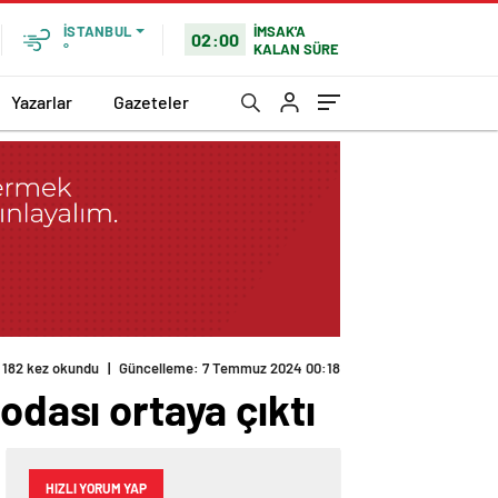
İMSAK'A
İSTANBUL
02:00
KALAN SÜRE
°
Yazarlar
Gazeteler
182 kez okundu
|
Güncelleme: 7 Temmuz 2024 00:18
odası ortaya çıktı
HIZLI YORUM YAP