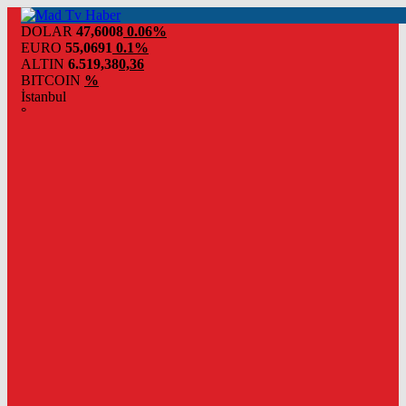
DOLAR
47,6008
0.06%
EURO
55,0691
0.1%
ALTIN
6.519,38
0,36
BITCOIN
%
İstanbul
°