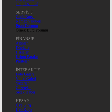
takipçi satın al
SERVİS 3
Canlı Borsa
Namaz Vakitleri
Puan Durumu
Örnek Burç Yorumu
FİNANSİF
Altınlar
Dövizler
Hisseler
Kripto Paralar
Pariteler
İNTERAKTİF
Foto Galeri
Video Galeri
Yazarlar
Gazeteler
Sıcak Haber
HESAP
Üye Giriş
Üye Kayıt