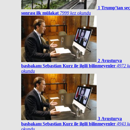
1
Trump’tan se
sonrası ilk mülakat
7999 kez okundu
2
Avusturya
başbakanı Sebastian Kurz ile ilgili bilinmeyenler
4972 k
okundu
3
Avusturya
başbakanı Sebastian Kurz ile ilgili bilinmeyenler
4943 k
okundu