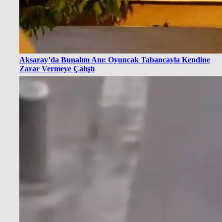
Aksaray’da Bunalım Anı: Oyuncak Tabancayla Kendine
Zarar Vermeye Çalıştı