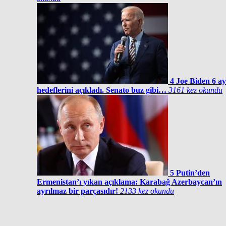
4
Joe Biden 6 ay
hedeflerini açıkladı. Senato buz gibi…
3161 kez okundu
5
Putin’den
Ermenistan’ı yıkan açıklama: Karabağ Azerbaycan’ın
ayrılmaz bir parçasıdır!
2133 kez okundu