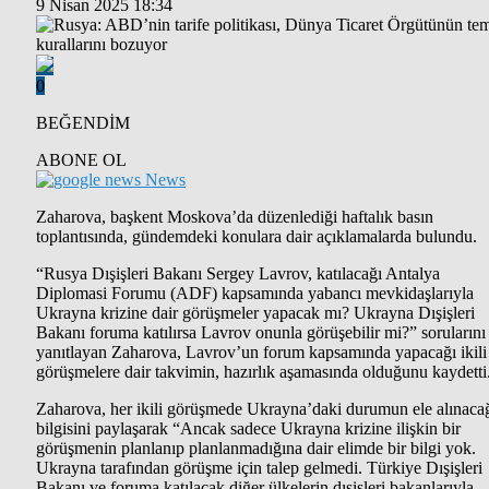
9 Nisan 2025 18:34
0
BEĞENDİM
ABONE OL
News
Zaharova, başkent Moskova’da düzenlediği haftalık basın
toplantısında, gündemdeki konulara dair açıklamalarda bulundu.
“Rusya Dışişleri Bakanı Sergey Lavrov, katılacağı Antalya
Diplomasi Forumu (ADF) kapsamında yabancı mevkidaşlarıyla
Ukrayna krizine dair görüşmeler yapacak mı? Ukrayna Dışişleri
Bakanı foruma katılırsa Lavrov onunla görüşebilir mi?” sorularını
yanıtlayan Zaharova, Lavrov’un forum kapsamında yapacağı ikili
görüşmelere dair takvimin, hazırlık aşamasında olduğunu kaydetti
Zaharova, her ikili görüşmede Ukrayna’daki durumun ele alınaca
bilgisini paylaşarak “Ancak sadece Ukrayna krizine ilişkin bir
görüşmenin planlanıp planlanmadığına dair elimde bir bilgi yok.
Ukrayna tarafından görüşme için talep gelmedi. Türkiye Dışişleri
Bakanı ve foruma katılacak diğer ülkelerin dışişleri bakanlarıyla