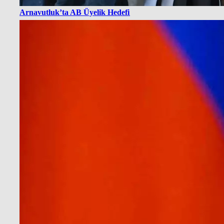
Arnavutluk’ta AB Üyelik Hedefi