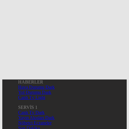
HABERLER
Hava Durumu Dark
Yol Durumu Dark
Canlı Tv Light
SERVİS 1
Canlı Tv Dark
Yayın Akışları Dark
Nöbetçi Eczaneler
Son Dakika