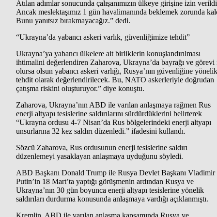
Atılan adımlar sonucunda çalışanımızın ülkeye girişine izin verildi
Ancak meslektaşımız 1 gün havalimanında beklemek zorunda kal
Bunu yanıtsız bırakmayacağız.” dedi.
“Ukrayna’da yabancı askeri varlık, güvenliğimize tehdit”
Ukrayna’ya yabancı ülkelere ait birliklerin konuşlandırılması
ihtimalini değerlendiren Zaharova, Ukrayna’da bayrağı ve görevi
olursa olsun yabancı askeri varlığı, Rusya’nın güvenliğine yöneli
tehdit olarak değerlendirilecek. Bu, NATO askerleriyle doğrudan
çatışma riskini oluşturuyor.” diye konuştu.
Zaharova, Ukrayna’nın ABD ile varılan anlaşmaya rağmen Rus
enerji altyapı tesislerine saldırılarını sürdürdüklerini belirterek
“Ukrayna ordusu 4-7 Nisan’da Rus bölgelerindeki enerji altyapı
unsurlarına 32 kez saldırı düzenledi.” ifadesini kullandı.
Sözcü Zaharova, Rus ordusunun enerji tesislerine saldırı
düzenlemeyi yasaklayan anlaşmaya uyduğunu söyledi.
ABD Başkanı Donald Trump ile Rusya Devlet Başkanı Vladimir
Putin’in 18 Mart’ta yaptığı görüşmenin ardından Rusya ve
Ukrayna’nın 30 gün boyunca enerji altyapı tesislerine yönelik
saldırıları durdurma konusunda anlaşmaya vardığı açıklanmıştı.
Kremlin, ABD ile varılan anlaşma kapsamında Rusya ve