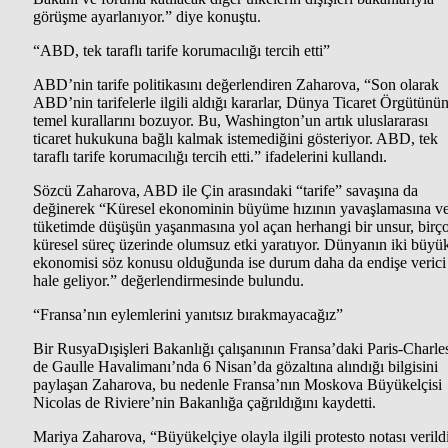
görüşme ayarlanıyor.” diye konuştu.
“ABD, tek taraflı tarife korumacılığı tercih etti”
ABD’nin tarife politikasını değerlendiren Zaharova, “Son olarak
ABD’nin tarifelerle ilgili aldığı kararlar, Dünya Ticaret Örgütünü
temel kurallarını bozuyor. Bu, Washington’un artık uluslararası
ticaret hukukuna bağlı kalmak istemediğini gösteriyor. ABD, tek
taraflı tarife korumacılığı tercih etti.” ifadelerini kullandı.
Sözcü Zaharova, ABD ile Çin arasındaki “tarife” savaşına da
değinerek “Küresel ekonominin büyüme hızının yavaşlamasına v
tüketimde düşüşün yaşanmasına yol açan herhangi bir unsur, birç
küresel süreç üzerinde olumsuz etki yaratıyor. Dünyanın iki büyü
ekonomisi söz konusu olduğunda ise durum daha da endişe verici
hale geliyor.” değerlendirmesinde bulundu.
“Fransa’nın eylemlerini yanıtsız bırakmayacağız”
Bir RusyaDışişleri Bakanlığı çalışanının Fransa’daki Paris-Charle
de Gaulle Havalimanı’nda 6 Nisan’da gözaltına alındığı bilgisini
paylaşan Zaharova, bu nedenle Fransa’nın Moskova Büyükelçisi
Nicolas de Riviere’nin Bakanlığa çağrıldığını kaydetti.
Mariya Zaharova, “Büyükelçiye olayla ilgili protesto notası verildi