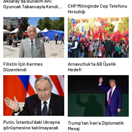
Aksaray’da Bunalım Anı:
CHP Mitinginde Cep Telefonu
Oyuncak Tabancayla Kendine
Hırsızlığı
Zarar Vermeye Çalıştı
Filistin İçin Kermes
Arnavutluk’ta AB Üyelik
Düzenlendi
Hedefi
Putin, İstanbul’daki Ukrayna
Trump’tan İran’a Diplomatik
görüşmesine katılmayacak
Mesaj