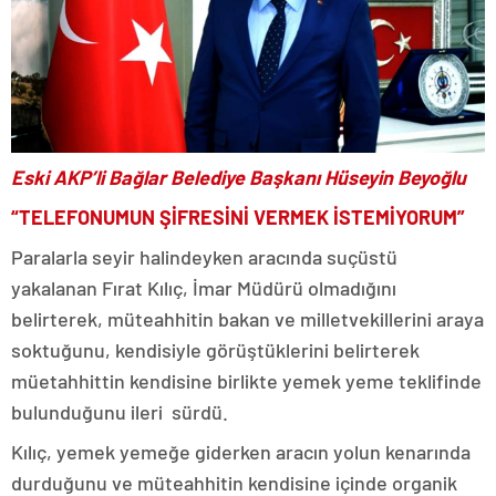
Eski AKP’li Bağlar Belediye Başkanı Hüseyin Beyoğlu
“TELEFONUMUN ŞİFRESİNİ VERMEK İSTEMİYORUM”
Paralarla seyir halindeyken aracında suçüstü
yakalanan Fırat Kılıç, İmar Müdürü olmadığını
belirterek, müteahhitin bakan ve milletvekillerini araya
soktuğunu, kendisiyle görüştüklerini belirterek
müetahhittin kendisine birlikte yemek yeme teklifinde
bulunduğunu ileri sürdü.
Kılıç, yemek yemeğe giderken aracın yolun kenarında
durduğunu ve müteahhitin kendisine içinde organik