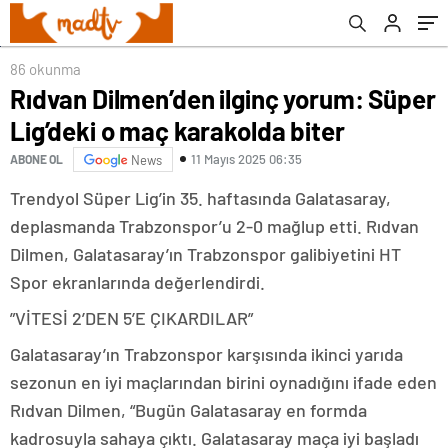
86 okunma
Rıdvan Dilmen’den ilginç yorum: Süper
Lig’deki o maç karakolda biter
11 Mayıs 2025 06:35
ABONE OL
News
Trendyol Süper Lig’in 35. haftasında Galatasaray,
deplasmanda Trabzonspor’u 2-0 mağlup etti. Rıdvan
Dilmen, Galatasaray’ın Trabzonspor galibiyetini HT
Spor ekranlarında değerlendirdi.
”VİTESİ 2’DEN 5’E ÇIKARDILAR”
Galatasaray’ın Trabzonspor karşısında ikinci yarıda
sezonun en iyi maçlarından birini oynadığını ifade eden
Rıdvan Dilmen, “Bugün Galatasaray en formda
kadrosuyla sahaya çıktı. Galatasaray maça iyi başladı