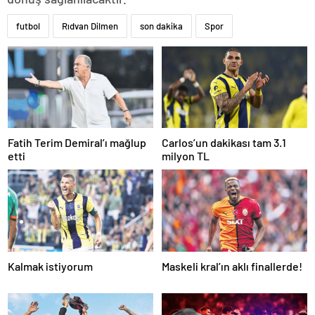
futbol
Rıdvan Dilmen
son dakika
Spor
Fatih Terim Demiral’ı mağlup
Carlos’un dakikası tam 3.1
etti
milyon TL
Kalmak istiyorum
Maskeli kral’ın aklı finallerde!