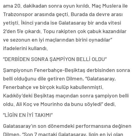
ama 20. dakikadan sonra oyun kırıldı. Maç Muslera ile
Trabzonspor arasında geçti. Burada da devre arası
yetişti. İkinci yarıda ise Galatasaray bir anda vitesi
2’den 5’e çıkardı. Topu rakipten çok çabuk kazandılar
ve sezonun en iyi maçlarından birini oynadılar”
ifadelerini kullandı.
”DERBİDEN SONRA ŞAMPİYON BELLİ OLDU”
Şampiyonun Fenerbahçe-Beşiktaş derbisinden sonra
belli olduğunu dile getiren Dilmen, “Galatasaray,
Fenerbahçe ve birçok kulüp kabullenmişti.
Kadıköy’deki Beşiktaş maçından sonra şampiyon belli
oldu. Ali Koç ve Mourinho da bunu söyledi” dedi.
”LİGİN EN İYİ TAKIMI”
Galatasaray’ın son dönemdeki performansına değinen
Dilmen, “Son 7 maçtaki Galatasaray, ligin en iyi olan