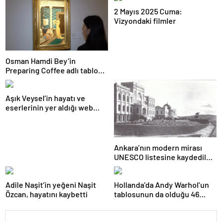
2 Mayıs 2025 Cuma:
Vizyondaki filmler
Osman Hamdi Bey’in
Preparing Coffee adlı tablosu
75 milyon liraya satışa
sunuldu
Aşık Veysel’in hayatı ve
eserlerinin yer aldığı web
portalı hizmete girdi
Ankara’nın modern mirası
UNESCO listesine kaydedildi;
Türkiye’nin listedeki varlık
sayısı 80 oldu
Adile Naşit’in yeğeni Naşit
Hollanda’da Andy Warhol’un
Özcan, hayatını kaybetti
tablosunun da olduğu 46
sanat eseri çöpe atıldı