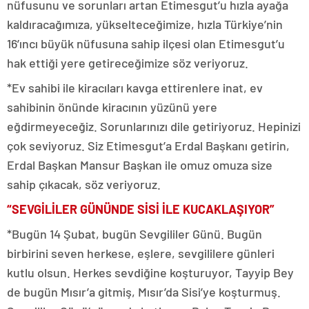
nüfusunu ve sorunları artan Etimesgut’u hızla ayağa
kaldıracağımıza, yükselteceğimize, hızla Türkiye’nin
16’ıncı büyük nüfusuna sahip ilçesi olan Etimesgut’u
hak ettiği yere getireceğimize söz veriyoruz.
*Ev sahibi ile kiracıları kavga ettirenlere inat, ev
sahibinin önünde kiracının yüzünü yere
eğdirmeyeceğiz. Sorunlarınızı dile getiriyoruz. Hepinizi
çok seviyoruz. Siz Etimesgut’a Erdal Başkanı getirin,
Erdal Başkan Mansur Başkan ile omuz omuza size
sahip çıkacak, söz veriyoruz.
“SEVGİLİLER GÜNÜNDE SİSİ İLE KUCAKLAŞIYOR”
*Bugün 14 Şubat, bugün Sevgililer Günü. Bugün
birbirini seven herkese, eşlere, sevgililere günleri
kutlu olsun. Herkes sevdiğine koşturuyor, Tayyip Bey
de bugün Mısır’a gitmiş, Mısır’da Sisi’ye koşturmuş.