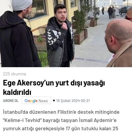
225 okunma
Ege Akersoy’un yurt dışı yasağı
kaldırıldı
15 Şubat 2024 00:21
ABONE OL
News
İstanbul’da düzenlenen Filistin’e destek mitinginde
“Kelime-i Tevhid” bayrağı taşıyan İsmail Aydemir’e
yumruk attığı gerekçesiyle 17 gün tutuklu kalan 25