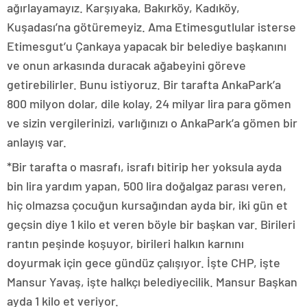
ağırlayamayız. Karşıyaka, Bakırköy, Kadıköy,
Kuşadası’na götüremeyiz. Ama Etimesgutlular isterse
Etimesgut’u Çankaya yapacak bir belediye başkanını
ve onun arkasında duracak ağabeyini göreve
getirebilirler. Bunu istiyoruz. Bir tarafta AnkaPark’a
800 milyon dolar, dile kolay, 24 milyar lira para gömen
ve sizin vergilerinizi, varlığınızı o AnkaPark’a gömen bir
anlayış var.
*Bir tarafta o masrafı, israfı bitirip her yoksula ayda
bin lira yardım yapan, 500 lira doğalgaz parası veren,
hiç olmazsa çocuğun kursağından ayda bir, iki gün et
geçsin diye 1 kilo et veren böyle bir başkan var. Birileri
rantın peşinde koşuyor, birileri halkın karnını
doyurmak için gece gündüz çalışıyor. İşte CHP, işte
Mansur Yavaş, işte halkçı belediyecilik. Mansur Başkan
ayda 1 kilo et veriyor.