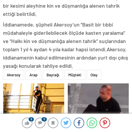
bir kesimi aleyhine kin ve düşmanlığa alenen tahrik
ettiği belirtildi.
İddianamede, şüpheli Akersoy’un “Basit bir tıbbi
müdahaleyle giderilebilecek ölçüde kasten yaralama”
ve “Halkı kin ve düşmanlığa alenen tahrik” suçlarından
toplam 1 yıl 4 aydan 4 yıla kadar hapsi istendi.Akersoy,
iddianamenin kabul edilmesinin ardından yurt dışı çıkış
yasağı konularak tahliye edildi.
Akersoy
Arap
Bayrağı
Müşteki
Olay
0
0
0
0
Aksaray’da Bunalım Anı: