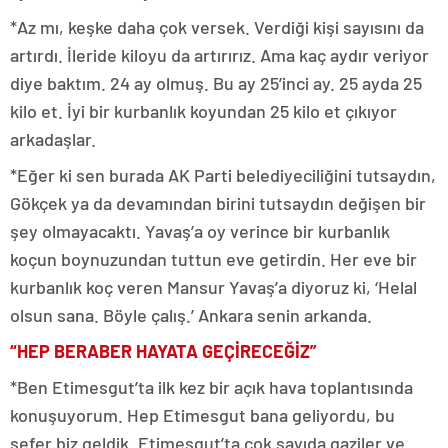
*Az mı, keşke daha çok versek. Verdiği kişi sayısını da
artırdı. İleride kiloyu da artırırız. Ama kaç aydır veriyor
diye baktım. 24 ay olmuş. Bu ay 25’inci ay. 25 ayda 25
kilo et. İyi bir kurbanlık koyundan 25 kilo et çıkıyor
arkadaşlar.
*Eğer ki sen burada AK Parti belediyeciliğini tutsaydın,
Gökçek ya da devamından birini tutsaydın değişen bir
şey olmayacaktı. Yavaş’a oy verince bir kurbanlık
koçun boynuzundan tuttun eve getirdin. Her eve bir
kurbanlık koç veren Mansur Yavaş’a diyoruz ki, ‘Helal
olsun sana. Böyle çalış.’ Ankara senin arkanda.
“HEP BERABER HAYATA GEÇİRECEĞİZ”
*Ben Etimesgut’ta ilk kez bir açık hava toplantısında
konuşuyorum. Hep Etimesgut bana geliyordu, bu
sefer biz geldik. Etimesgut’ta çok sayıda gaziler ve