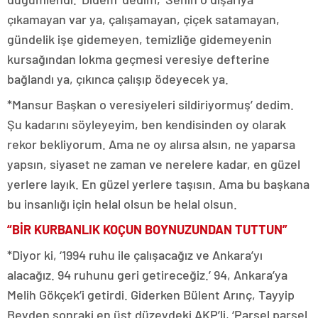
çıkamayan var ya, çalışamayan, çiçek satamayan,
gündelik işe gidemeyen, temizliğe gidemeyenin
kursağından lokma geçmesi veresiye defterine
bağlandı ya, çıkınca çalışıp ödeyecek ya.
*Mansur Başkan o veresiyeleri sildiriyormuş’ dedim.
Şu kadarını söyleyeyim, ben kendisinden oy olarak
rekor bekliyorum. Ama ne oy alırsa alsın, ne yaparsa
yapsın, siyaset ne zaman ve nerelere kadar, en güzel
yerlere layık. En güzel yerlere taşısın. Ama bu başkana
bu insanlığı için helal olsun be helal olsun.
“BİR KURBANLIK KOÇUN BOYNUZUNDAN TUTTUN”
*Diyor ki, ‘1994 ruhu ile çalışacağız ve Ankara’yı
alacağız. 94 ruhunu geri getireceğiz.’ 94, Ankara’ya
Melih Gökçek’i getirdi. Giderken Bülent Arınç, Tayyip
Beyden sonraki en üst düzeydeki AKP’li, ‘Parsel parsel