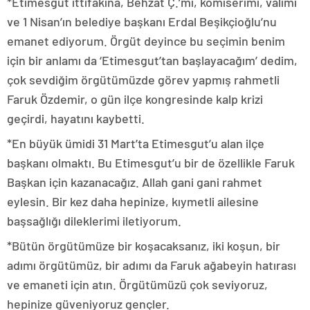
*Etimesgut ittifakına, Behzat Ç.’mi, komiserimi, valimi
ve 1 Nisan’ın belediye başkanı Erdal Beşikçioğlu’nu
emanet ediyorum. Örgüt deyince bu seçimin benim
için bir anlamı da ‘Etimesgut’tan başlayacağım’ dedim,
çok sevdiğim örgütümüzde görev yapmış rahmetli
Faruk Özdemir, o gün ilçe kongresinde kalp krizi
geçirdi, hayatını kaybetti.
*En büyük ümidi 31 Mart’ta Etimesgut’u alan ilçe
başkanı olmaktı. Bu Etimesgut’u bir de özellikle Faruk
Başkan için kazanacağız. Allah gani gani rahmet
eylesin. Bir kez daha hepinize, kıymetli ailesine
başsağlığı dileklerimi iletiyorum.
*Bütün örgütümüze bir koşacaksanız, iki koşun, bir
adımı örgütümüz, bir adımı da Faruk ağabeyin hatırası
ve emaneti için atın. Örgütümüzü çok seviyoruz,
hepinize güveniyoruz gençler.