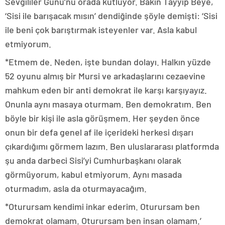
Sevgililer Günü’nü orada kutluyor. Bakın Tayyip Beye,
‘Sisi ile barışacak mısın’ dendiğinde şöyle demişti: ‘Sisi
ile beni çok barıştırmak isteyenler var. Asla kabul
etmiyorum.
*Etmem de. Neden, işte bundan dolayı. Halkın yüzde
52 oyunu almış bir Mursi ve arkadaşlarını cezaevine
mahkum eden bir anti demokrat ile karşı karşıyayız.
Onunla aynı masaya oturmam. Ben demokratım. Ben
böyle bir kişi ile asla görüşmem. Her şeyden önce
onun bir defa genel af ile içerideki herkesi dışarı
çıkardığımı görmem lazım. Ben uluslararası platformda
şu anda darbeci Sisi’yi Cumhurbaşkanı olarak
görmüyorum, kabul etmiyorum. Aynı masada
oturmadım, asla da oturmayacağım.
*Oturursam kendimi inkar ederim. Oturursam ben
demokrat olamam. Oturursam ben insan olamam.’