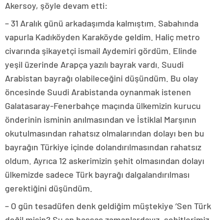
Akersoy, şöyle devam etti:
– 31 Aralık günü arkadaşımda kalmıştım. Sabahında
vapurla Kadıköyden Karaköyde geldim. Haliç metro
civarında şikayetçi ismail Aydemiri gördüm. Elinde
yeşil üzerinde Arapça yazılı bayrak vardı. Suudi
Arabistan bayrağı olabileceğini düşündüm. Bu olay
öncesinde Suudi Arabistanda oynanmak istenen
Galatasaray-Fenerbahçe maçında ülkemizin kurucu
önderinin isminin anılmasından ve İstiklal Marşının
okutulmasından rahatsız olmalarından dolayı ben bu
bayrağın Türkiye içinde dolandırılmasından rahatsız
oldum. Ayrıca 12 askerimizin şehit olmasından dolayı
ülkemizde sadece Türk bayrağı dalgalandırılması
gerektiğini düşündüm.
– O gün tesadüfen denk geldiğim müştekiye ‘Sen Türk
değil misin? Şu an hassas zamanlardayız, şehitlerimiz