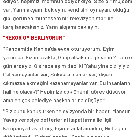
ediyor, hepimizi memnun ediyor diye. Size bir müjdem
var. Yarın akşamı bekleyin, kendisini oynayan, olduğu
gibi görünen muhteşem bir televizyon starı ile
karşılaşacaksınız. Yarın akşamı bekleyin.
“REKOR OY BEKLİYORUM”
*Pandemide Manisa’da evde oturuyorum. Eşim
yanımda, kızım uzakta. Gidip alsak mı, gelse mi? Tam o
günlerdeyiz. O sırada eşim dedi ki ‘Yahu yine biz iyiyiz.
Çalışamayanlar var. Sokakta olanlar var, dışarı
çıkmazsa ekmeğini kazanamayanlar var. Bu insanların
hali ne olacak?’ Hepimize çok önemli görev düşüyor
ama en çok belediye başkanlarına düşüyor.
*Biz bunu konuşurken televizyonda bir haber. Mansur
Yavaş veresiye defterlerini kapattırma ile ilgili
kampanya başlatmış. Eşime anlatamadım. Gırtlağım
düğümlendi. ‘Didem’ dedim, ‘Senin o dışarıya