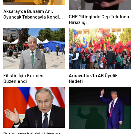
Aksaray’da Bunalım Anı:
CHP Mitinginde Cep Telefonu
Oyuncak Tabancayla Kendine
Hırsızlığı
Zarar Vermeye Çalıştı
Filistin İçin Kermes
Arnavutluk’ta AB Üyelik
Düzenlendi
Hedefi
Putin, İstanbul’daki Ukrayna