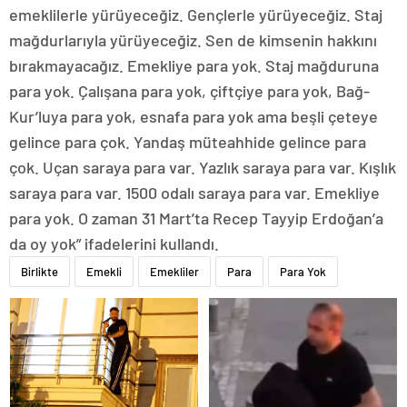
emeklilerle yürüyeceğiz. Gençlerle yürüyeceğiz. Staj
mağdurlarıyla yürüyeceğiz. Sen de kimsenin hakkını
bırakmayacağız. Emekliye para yok. Staj mağduruna
para yok. Çalışana para yok, çiftçiye para yok, Bağ-
Kur’luya para yok, esnafa para yok ama beşli çeteye
gelince para çok. Yandaş müteahhide gelince para
çok. Uçan saraya para var. Yazlık saraya para var. Kışlık
saraya para var. 1500 odalı saraya para var. Emekliye
para yok. O zaman 31 Mart’ta Recep Tayyip Erdoğan’a
da oy yok” ifadelerini kullandı.
Birlikte
Emekli
Emekliler
Para
Para Yok