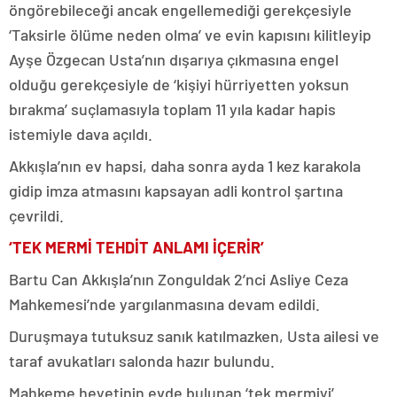
öngörebileceği ancak engellemediği gerekçesiyle
‘Taksirle ölüme neden olma’ ve evin kapısını kilitleyip
Ayşe Özgecan Usta’nın dışarıya çıkmasına engel
olduğu gerekçesiyle de ‘kişiyi hürriyetten yoksun
bırakma’ suçlamasıyla toplam 11 yıla kadar hapis
istemiyle dava açıldı.
Akkışla’nın ev hapsi, daha sonra ayda 1 kez karakola
gidip imza atmasını kapsayan adli kontrol şartına
çevrildi.
‘TEK MERMİ TEHDİT ANLAMI İÇERİR’
Bartu Can Akkışla’nın Zonguldak 2’nci Asliye Ceza
Mahkemesi’nde yargılanmasına devam edildi.
Duruşmaya tutuksuz sanık katılmazken, Usta ailesi ve
taraf avukatları salonda hazır bulundu.
Mahkeme heyetinin evde bulunan ‘tek mermiyi’