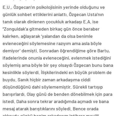
E.U., Özgecan’ın psikolojisinin yerinde olduğunu ve
günlük sohbet ettiklerini anlattı. Özgecan Usta’nın
tanık olarak dinlenen çocukluk arkadaşı E.A. ise
“Zonguldak’a gitmeden birkaç gün önce beraber
kalırken, ağlayarak ‘yalandan da olsa benimle
evleneceğini söylemesine razıyım ama asla böyle
demiyor’ demişti. Sonradan öğrendiğime göre Bartu,
ifadelerinde onunla evleneceğini, evlenmek istediğini
söylemiş ama böyle bir şey olsaydı Özgecan bunu bana
kesinlikle söylerdi. İlişkilerindeki en büyük problem de
buydu. Sanık hiçbir zaman arkadaşıma ciddi
düşündüğünü dahi söylememiştir. Sürekli tartışıp
barışırlardı. Olay günü de benden dönebilmek için para
istedi. Daha sonra tekrar aradığımda açmadı ve bana
mesaj atarak barıştıklarını söyledi. Bence orada
alıkoydu çünkü benim arkadaşım intihara meyilli