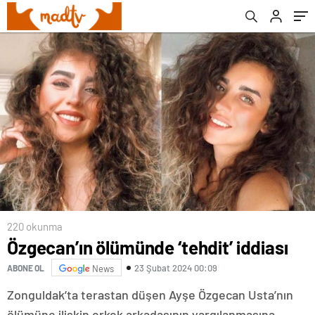
220 okunma
Özgecan’ın ölümünde ‘tehdit’ iddiası
23 Şubat 2024 00:09
ABONE OL
News
Zonguldak’ta terastan düşen Ayşe Özgecan Usta’nın
ölümüne ilişkin erkek arkadaşının yargılanmasına