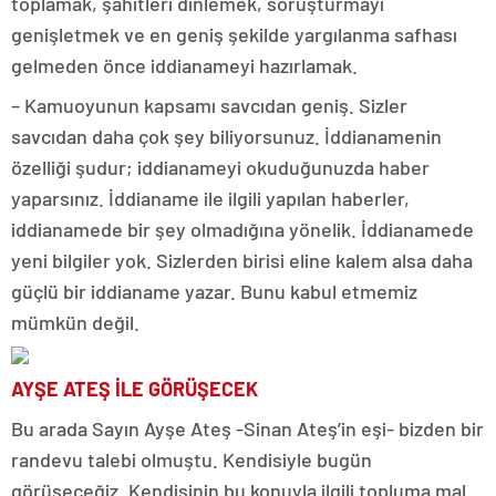
toplamak, şahitleri dinlemek, soruşturmayı
genişletmek ve en geniş şekilde yargılanma safhası
gelmeden önce iddianameyi hazırlamak.
– Kamuoyunun kapsamı savcıdan geniş. Sizler
savcıdan daha çok şey biliyorsunuz. İddianamenin
özelliği şudur; iddianameyi okuduğunuzda haber
yaparsınız. İddianame ile ilgili yapılan haberler,
iddianamede bir şey olmadığına yönelik. İddianamede
yeni bilgiler yok. Sizlerden birisi eline kalem alsa daha
güçlü bir iddianame yazar. Bunu kabul etmemiz
mümkün değil.
AYŞE ATEŞ İLE GÖRÜŞECEK
Bu arada Sayın Ayşe Ateş -Sinan Ateş’in eşi- bizden bir
randevu talebi olmuştu. Kendisiyle bugün
görüşeceğiz. Kendisinin bu konuyla ilgili topluma mal