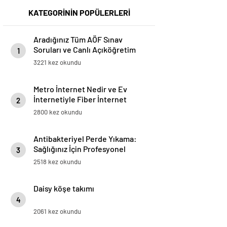
KATEGORİNİN POPÜLERLERİ
Aradığınız Tüm AÖF Sınav
Soruları ve Canlı Açıköğretim
1
Forumu Burada
3221 kez okundu
Metro İnternet Nedir ve Ev
İnternetiyle Fiber İnternet
2
Arasındaki Farklar
2800 kez okundu
Antibakteriyel Perde Yıkama:
Sağlığınız İçin Profesyonel
3
Çözümler
2518 kez okundu
Daisy köşe takımı
4
2061 kez okundu