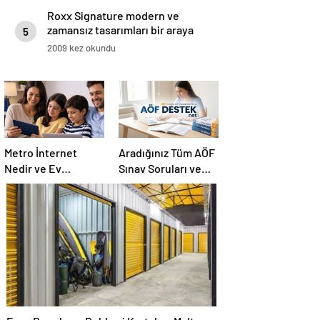
Roxx Signature modern ve
zamansız tasarımları bir araya
5
getiriyor
2009 kez okundu
Metro İnternet
Aradığınız Tüm AÖF
Nedir ve Ev
Sınav Soruları ve
İnternetiyle Fiber
Canlı Açıköğretim
İnternet Arasındaki
Forumu Burada
Farklar
Eşya Depolama Rehberi Kartal ve Maltepe