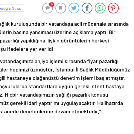
News
 sağlık kuruluşunda bir vatandaşa acil müdahale sırasında
tülerin basına yansıması üzerine açıklama yaptı. Bir
pazarlığı yapıldığına ilişkin görüntülerin herkesi
şu ifadelere yer verildi
 vatandaşımıza anjiyo işlemi sırasında fiyat pazarlığı
tüler hepimizi üzmüştür. İstanbul İl Sağlık Müdürlüğümüz
gili hastaneye olağanüstü denetim işlemi başlatmıştır.
aşvurularda standartlara uygun gerekli stent hastaya
ez. Hiçbir vatandaşımızın sağlığı pazarlık konusu
üz gerekli idari yaptırımı uygulayacaktır. Halihazırda
hastanede denetimlerine devam etmektedir.”
le ilgili olarak yasal bildirimlerinizi bize iletişim sayfası