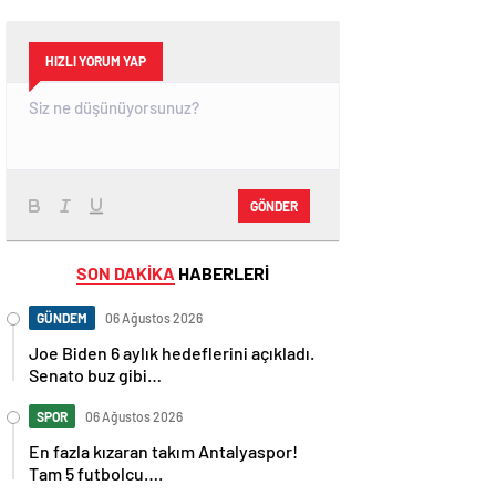
HIZLI YORUM YAP
GÖNDER
SON DAKİKA
HABERLERİ
GÜNDEM
06 Ağustos 2026
Joe Biden 6 aylık hedeflerini açıkladı.
Senato buz gibi…
SPOR
06 Ağustos 2026
En fazla kızaran takım Antalyaspor!
Tam 5 futbolcu….