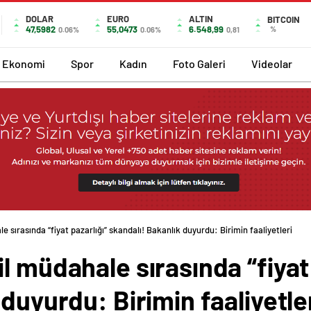
DOLAR
EURO
ALTIN
BITCOIN
47,5982
55,0473
6.548,99
%
0.06%
0.06%
0,81
Ekonomi
Spor
Kadın
Foto Galeri
Videolar
 sırasında “fiyat pazarlığı” skandalı! Bakanlık duyurdu: Birimin faaliyetleri dur
l müdahale sırasında “fiyat 
 duyurdu: Birimin faaliyetl