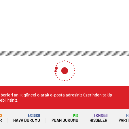
erasyonunda flaş gelişme! 10 şüpheli tutuklandı
e terör operasyonunda flaş 