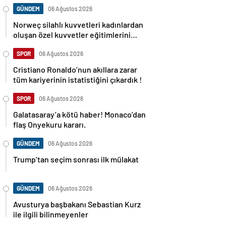
GÜNDEM
06 Ağustos 2026
Norweç silahlı kuvvetleri kadınlardan
oluşan özel kuvvetler eğitimlerini
başlattı.
SPOR
06 Ağustos 2026
Cristiano Ronaldo’nun akıllara zarar
tüm kariyerinin istatistiğini çıkardık !
SPOR
06 Ağustos 2026
Galatasaray’a kötü haber! Monaco’dan
flaş Onyekuru kararı.
GÜNDEM
06 Ağustos 2026
Trump’tan seçim sonrası ilk mülakat
GÜNDEM
06 Ağustos 2026
Avusturya başbakanı Sebastian Kurz
ile ilgili bilinmeyenler