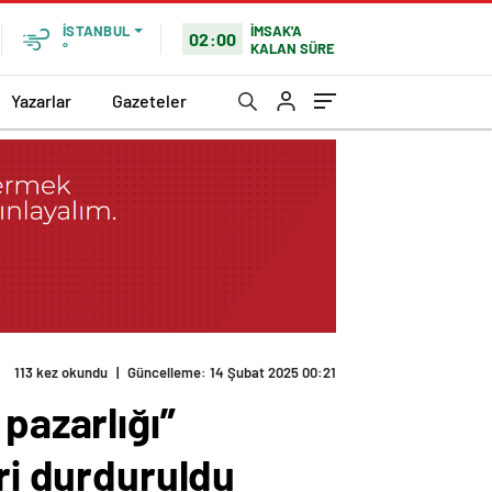
İMSAK'A
İSTANBUL
02:00
KALAN SÜRE
°
Yazarlar
Gazeteler
duruldu
pazarlığı”
eri durduruldu