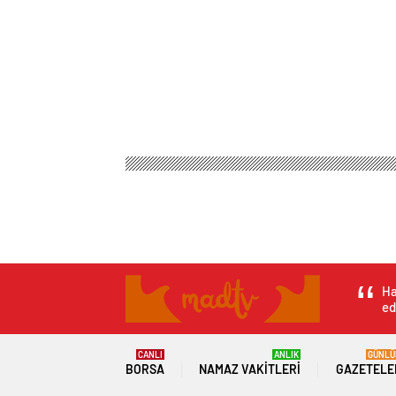
Mad Tv Haber
Genel
CHP’li belediyelere terör op
CHP’li belediyeler
şüpheli tutuklandı