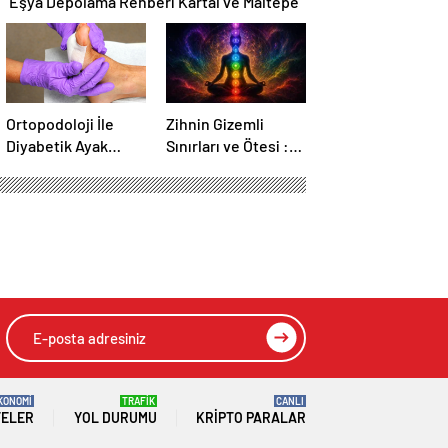
Ortopodoloji İle
Zihnin Gizemli
Diyabetik Ayak
Sınırları ve Ötesi :
Yarası Tedavisi
Nasılnedir.com
gelişme! 10
HIZLI YORUM YAP