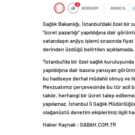
BEĞENDİM
ABONE OL
Sağlık Bakanlığı, İstanbul’daki özel bir
“ücret pazarlığı” yapıldığına dair görün
vatandaşın anjiyo işlemi sırasında fiyat 
derinden üzdüğü belirtilen açıklamada, 
“İstanbul’da bir özel sağlık kuruluşunda
yapıldığına dair basına yansıyan görün
bu hadiseye derhal müdahil olmuş ve il
Mevzuatımız çerçevesinde bu tür acil b
takılır, herhangi bir ücret talep edilem
yapılamaz. İstanbul İl Sağlık Müdürlüğüm
olağanüstü denetim ekiplerimiz ilgili 
Haber Kaynak : SABAH.COM.TR
“Yayınlanan tüm haber ve diğer içerikler i