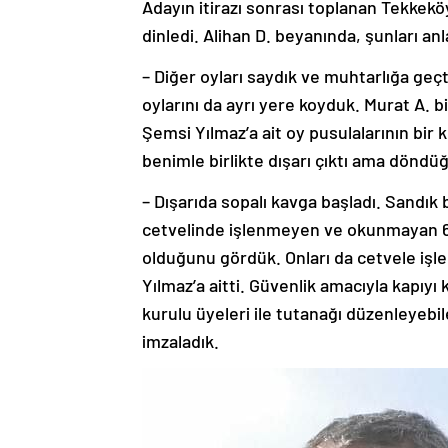
Adayın itirazı sonrası toplanan Tekkekö
dinledi. Alihan D. beyanında, şunları anl
– Diğer oyları saydık ve muhtarlığa geçt
oylarını da ayrı yere koyduk. Murat A. 
Şemsi Yılmaz’a ait oy pusulalarının bir 
benimle birlikte dışarı çıktı ama dönd
– Dışarıda sopalı kavga başladı. Sand
cetvelinde işlenmeyen ve okunmayan 6-7
olduğunu gördük. Onları da cetvele işle
Yılmaz’a aitti. Güvenlik amacıyla kapıyı 
kurulu üyeleri ile tutanağı düzenleyebi
imzaladık.