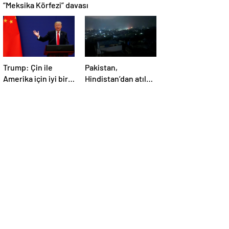
“Meksika Körfezi” davası
Trump: Çin ile
Pakistan,
Amerika için iyi bir
Hindistan’dan atılan
anlaşma yapmalıyız
5 füzenin Pencap’ı
hedef aldığını
açıkladı