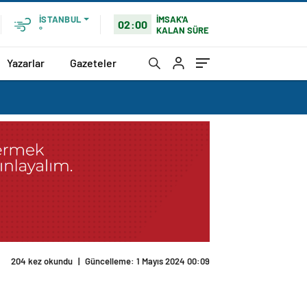
İMSAK'A
İSTANBUL
02:00
KALAN SÜRE
°
Yazarlar
Gazeteler