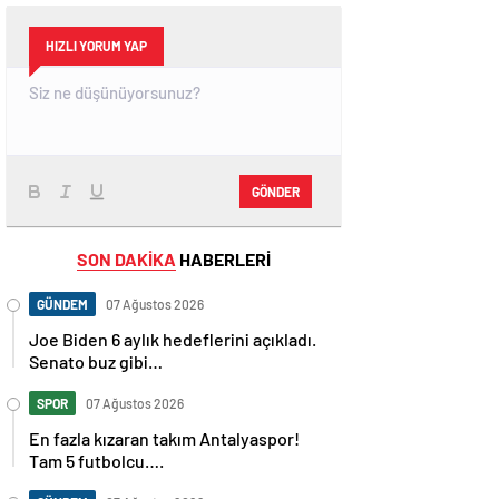
HIZLI YORUM YAP
GÖNDER
SON DAKİKA
HABERLERİ
GÜNDEM
07 Ağustos 2026
Joe Biden 6 aylık hedeflerini açıkladı.
Senato buz gibi…
SPOR
07 Ağustos 2026
En fazla kızaran takım Antalyaspor!
Tam 5 futbolcu….