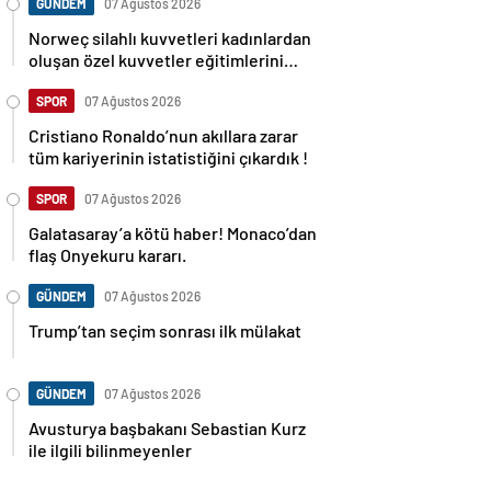
GÜNDEM
07 Ağustos 2026
Norweç silahlı kuvvetleri kadınlardan
oluşan özel kuvvetler eğitimlerini
başlattı.
SPOR
07 Ağustos 2026
Cristiano Ronaldo’nun akıllara zarar
tüm kariyerinin istatistiğini çıkardık !
SPOR
07 Ağustos 2026
Galatasaray’a kötü haber! Monaco’dan
flaş Onyekuru kararı.
GÜNDEM
07 Ağustos 2026
Trump’tan seçim sonrası ilk mülakat
GÜNDEM
07 Ağustos 2026
Avusturya başbakanı Sebastian Kurz
ile ilgili bilinmeyenler