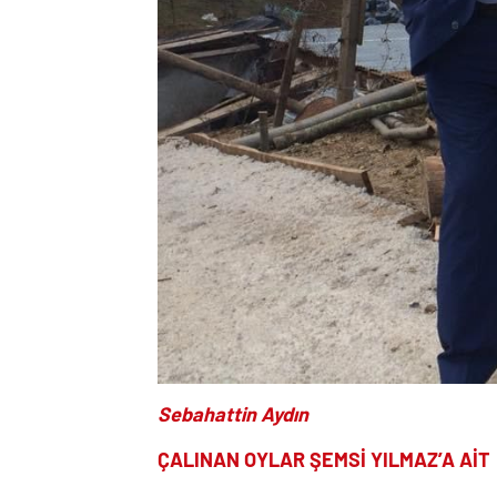
Sebahattin Aydın
ÇALINAN OYLAR ŞEMSİ YILMAZ’A AİT