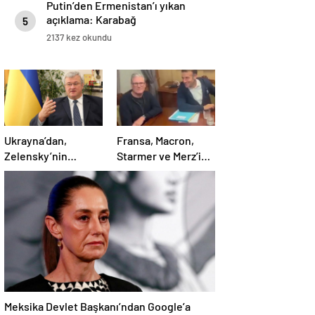
Putin’den Ermenistan’ı yıkan
açıklama: Karabağ
5
Azerbaycan’ın ayrılmaz bir
2137 kez okundu
parçasıdır!
Ukrayna’dan,
Fransa, Macron,
Zelensky’nin
Starmer ve Merz’in
Putin’le şahsen
kokain kullandığı
görüşme talebine
iddiasını yalanladı
ilişkin açıklama
Meksika Devlet Başkanı’ndan Google’a