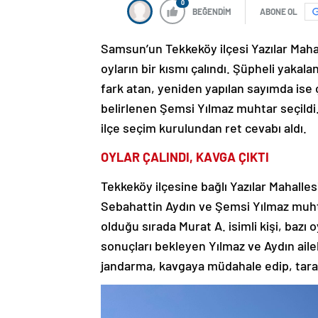
0
BEĞENDİM
ABONE OL
Samsun’un Tekkeköy ilçesi Yazılar Mahal
oyların bir kısmı çalındı. Şüpheli yaka
fark atan, yeniden yapılan sayımda ise 
belirlenen Şemsi Yılmaz muhtar seçildi.
ilçe seçim kurulundan ret cevabı aldı.
OYLAR ÇALINDI, KAVGA ÇIKTI
Tekkeköy ilçesine bağlı Yazılar Mahalles
Sebahattin Aydın ve Şemsi Yılmaz muhtar
olduğu sırada Murat A. isimli kişi, bazı 
sonuçları bekleyen Yılmaz ve Aydın ailel
jandarma, kavgaya müdahale edip, taraf