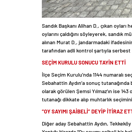
Sandık Başkanı Alihan D., çıkan oyları he
oylarını çaldığını söyleyerek, sandık mü
alınan Murat D., jandarmadaki ifadesinin
tarafından adli kontrol şartıyla serbest b
SEÇİM KURULU SONUCU TAYİN ETTİ
İlçe Seçim Kurulu’nda 1144 numaralı seç
Sebahattin Aydın’a sonuç tutanağında bel
olarak görülen Şemsi Yılmaz’ın ise 143 
tutanağı dikkate alıp muhtarlık seçimin
“OY SAYIMI ŞAİBELİ” DEYİP İTİRAZ ET
Diğer aday Sebahattin Aydın, Tekkeköy 
Yaptığı itirazda “Oy sayımı şaibeli bir h