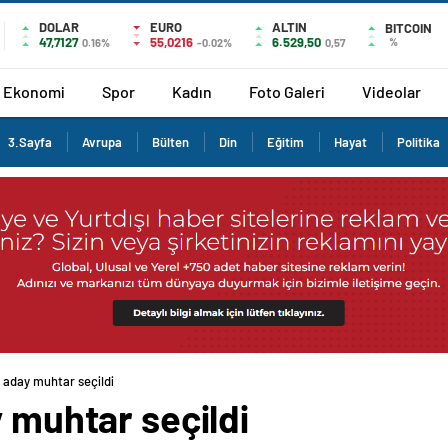
DOLAR
EURO
ALTIN
BITCOIN
47,7127
55,0216
6.529,50
%
0.16%
-0.02%
0,57
Ekonomi
Spor
Kadın
Foto Galeri
Videolar
3.Sayfa
Avrupa
Bülten
Din
Eğitim
Hayat
Politika
n aday muhtar seçildi
y muhtar seçildi