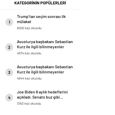
KATEGORİNİN POPÜLERLERİ
Trump’tan seçim sonrası ilk
mülakat
1
8000 kez okundu
Avusturya başbakanı Sebastian
Kurz ile ilgili bilinmeyenler
2
4974 kez okundu
Avusturya başbakanı Sebastian
Kurz ile ilgili bilinmeyenler
3
4944 kez okundu
Joe Biden 6 aylık hedeflerini
açıkladı. Senato buz gibi…
4
3163 kez okundu