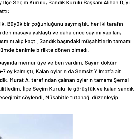
y İlçe Seçim Kurulu, Sandık Kurulu Başkanı Alihan D.’yi
attı:
ik. Büyük bir çoğunluğunu saymıştık, her iki tarafın
birden masaya yaklaştı ve daha önce sayımı yapılan,
kısmını alıp kaçtı. Sandık başındaki müşahitlerin tamamı
üğümde benimle birlikte dönen olmadı.
ık başında memur üye ve ben vardım. Sayım döküm
 oy kalmıştı. Kalan oyların da Şemsiz Yılmaz’a ait
dik. Murat A. tarafından çalınan oyların tamamı Şemsi
kilitledim. İlçe Seçim Kurulu ile görüştük ve kalan sandık
leceğimiz söylendi. Müşahitle tutanağı düzenleyip