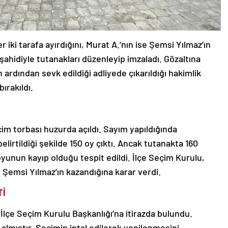
r iki tarafa ayırdığını, Murat A.’nın ise Şemsi Yılmaz’ın
şahidiyle tutanakları düzenleyip imzaladı. Gözaltına
 ardından sevk edildiği adliyede çıkarıldığı hakimlik
ırakıldı.
im torbası huzurda açıldı. Sayım yapıldığında
irtildiği şekilde 150 oy çıktı. Ancak tutanakta 160
oyunun kayıp olduğu tespit edildi. İlçe Seçim Kurulu,
i Şemsi Yılmaz’ın kazandığına karar verdi.
Tİ
İlçe Seçim Kurulu Başkanlığı’na itirazda bulundu.
al almıştır. Seçimin iptal edilerek yenilenmesini