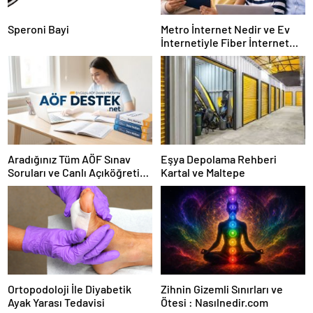
Speroni Bayi
Metro İnternet Nedir ve Ev
İnternetiyle Fiber İnternet
Arasındaki Farklar
Aradığınız Tüm AÖF Sınav
Eşya Depolama Rehberi
Soruları ve Canlı Açıköğretim
Kartal ve Maltepe
Forumu Burada
Ortopodoloji İle Diyabetik
Zihnin Gizemli Sınırları ve
Ayak Yarası Tedavisi
Ötesi : Nasılnedir.com