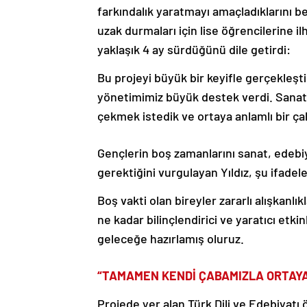
farkındalık yaratmayı amaçladıklarını beli
uzak durmaları için lise öğrencilerine i
yaklaşık 4 ay sürdüğünü dile getirdi:
Bu projeyi büyük bir keyifle gerçekleşt
yönetimimiz büyük destek verdi. Sanatı
çekmek istedik ve ortaya anlamlı bir çal
Gençlerin boş zamanlarını sanat, edebiy
gerektiğini vurgulayan Yıldız, şu ifadele
Boş vakti olan bireyler zararlı alışkanlı
ne kadar bilinçlendirici ve yaratıcı etkin
geleceğe hazırlamış oluruz.
“TAMAMEN KENDİ ÇABAMIZLA ORTAYA
Projede yer alan Türk Dili ve Edebiyatı 