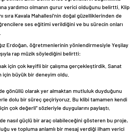
a yardımcı olmanın gurur verici olduğunu belirtti. Klip
ı sıra Kavala Mahallesi’nin doğal güzelliklerinden de
ğrencilere ses eğitimi verildiğini ve bu sürecin onları
.
ağız Erdoğan, öğretmenlerinin yönlendirmesiyle Yeşilay
yla rap müzik söylediğini belirtti:
k için çok keyifli bir çalışma gerçekleştirdik. Sanat
m için büyük bir deneyim oldu.
ojede gönüllü olarak yer almaktan mutluluk duyduğunu
lerle dolu bir süreç geçiriyoruz. Bu klibi tamamen kendi
çin çok değerli” sözleriyle duygularını paylaştı.
e nasıl güçlü bir araç olabileceğini gösteren bu proje,
yduğu ve topluma anlamlı bir mesaj verdiği ilham verici