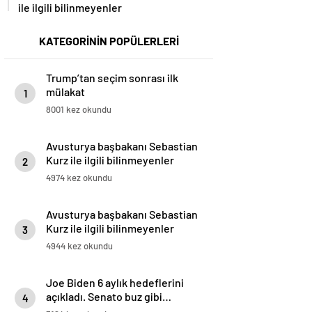
ile ilgili bilinmeyenler
KATEGORİNİN POPÜLERLERİ
Trump’tan seçim sonrası ilk
mülakat
1
8001 kez okundu
Avusturya başbakanı Sebastian
Kurz ile ilgili bilinmeyenler
2
4974 kez okundu
Avusturya başbakanı Sebastian
Kurz ile ilgili bilinmeyenler
3
4944 kez okundu
Joe Biden 6 aylık hedeflerini
açıkladı. Senato buz gibi…
4