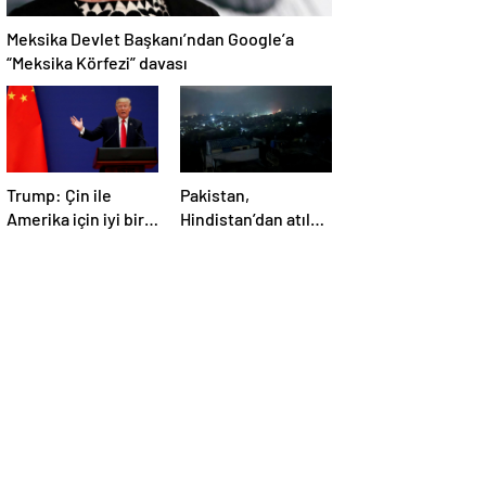
Meksika Devlet Başkanı’ndan Google’a
“Meksika Körfezi” davası
Trump: Çin ile
Pakistan,
Amerika için iyi bir
Hindistan’dan atılan
anlaşma yapmalıyız
5 füzenin Pencap’ı
hedef aldığını
açıkladı