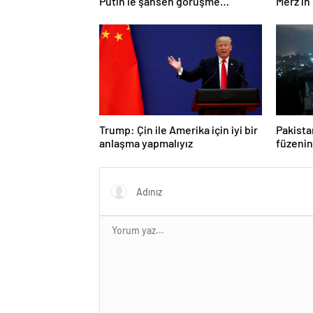
Putin’le şahsen görüşme
Merz’in
talebine ilişkin açıklama
yalanla
Trump: Çin ile Amerika için iyi bir
Pakista
anlaşma yapmalıyız
füzenin
açıklad