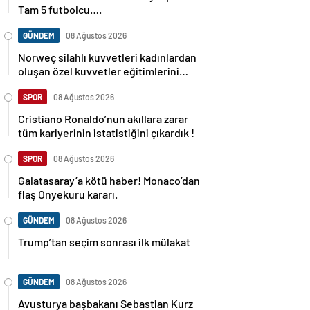
Tam 5 futbolcu….
GÜNDEM
08 Ağustos 2026
Norweç silahlı kuvvetleri kadınlardan
oluşan özel kuvvetler eğitimlerini
başlattı.
SPOR
08 Ağustos 2026
Cristiano Ronaldo’nun akıllara zarar
tüm kariyerinin istatistiğini çıkardık !
SPOR
08 Ağustos 2026
Galatasaray’a kötü haber! Monaco’dan
flaş Onyekuru kararı.
GÜNDEM
08 Ağustos 2026
Trump’tan seçim sonrası ilk mülakat
GÜNDEM
08 Ağustos 2026
Avusturya başbakanı Sebastian Kurz