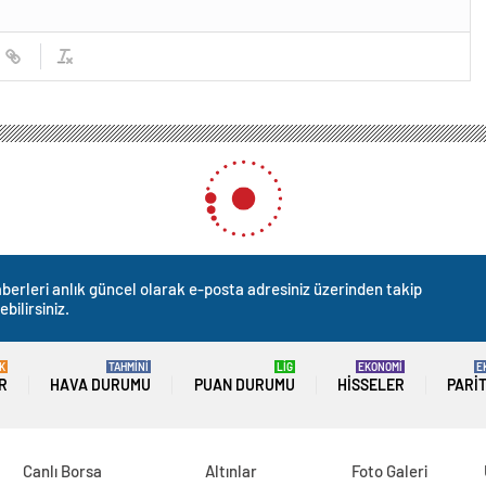
berleri anlık güncel olarak e-posta adresiniz üzerinden takip
ebilirsiniz.
K
TAHMİNİ
LİG
EKONOMİ
E
R
HAVA DURUMU
PUAN DURUMU
HISSELER
PARI
Canlı Borsa
Altınlar
Foto Galeri