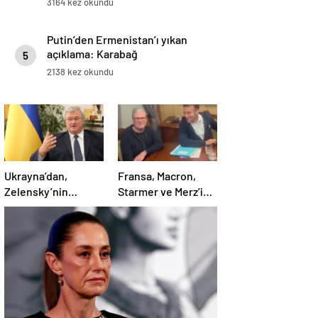
3164 kez okundu
Putin’den Ermenistan’ı yıkan
açıklama: Karabağ
5
Azerbaycan’ın ayrılmaz bir
2138 kez okundu
parçasıdır!
Ukrayna’dan,
Fransa, Macron,
Zelensky’nin
Starmer ve Merz’in
Putin’le şahsen
kokain kullandığı
görüşme talebine
iddiasını yalanladı
ilişkin açıklama