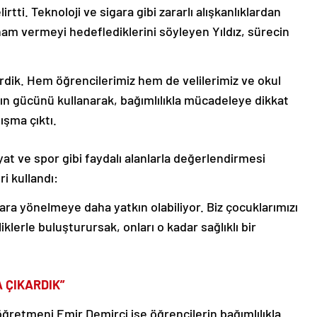
rtti. Teknoloji ve sigara gibi zararlı alışkanlıklardan
lham vermeyi hedeflediklerini söyleyen Yıldız, sürecin
irdik. Hem öğrencilerimiz hem de velilerimiz ve okul
n gücünü kullanarak, bağımlılıkla mücadeleye dikkat
ışma çıktı.
at ve spor gibi faydalı alanlarla değerlendirmesi
ri kullandı:
klara yönelmeye daha yatkın olabiliyor. Biz çocuklarımızı
liklerle buluşturursak, onları o kadar sağlıklı bir
 ÇIKARDIK”
öğretmeni Emir Demirci ise öğrencilerin bağımlılıkla