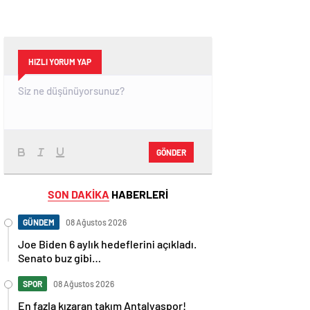
HIZLI YORUM YAP
GÖNDER
SON DAKİKA
HABERLERİ
GÜNDEM
08 Ağustos 2026
Joe Biden 6 aylık hedeflerini açıkladı.
Senato buz gibi…
SPOR
08 Ağustos 2026
En fazla kızaran takım Antalyaspor!