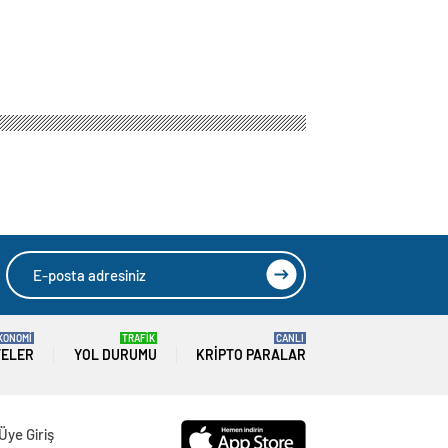
KONOMİ
TRAFİK
CANLI
TELER
YOL DURUMU
KRIPTO PARALAR
Üye Giriş