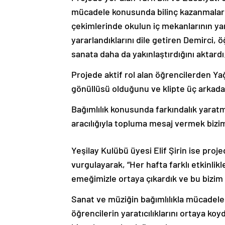
mücadele konusunda bilinç kazanmaların
çekimlerinde okulun iç mekanlarının yan
yararlandıklarını dile getiren Demirci, ö
sanata daha da yakınlaştırdığını aktardı
Projede aktif rol alan öğrencilerden Y
gönüllüsü olduğunu ve klipte üç arkadaşı
Bağımlılık konusunda farkındalık yaratma
aracılığıyla topluma mesaj vermek bizi
Yeşilay Kulübü üyesi Elif Şirin ise pr
vurgulayarak, “Her hafta farklı etkinlik
emeğimizle ortaya çıkardık ve bu bizim i
Sanat ve müziğin bağımlılıkla mücadeled
öğrencilerin yaratıcılıklarını ortaya ko