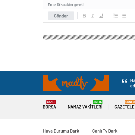
En az 10 karakter gerekli
Gönder
Ha
ed
CANLI
ANLIK
GÜNLÜ
BORSA
NAMAZ VAKITLERI
GAZETELE
Hava Durumu Dark
Canlı Tv Dark