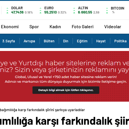
DOLAR
EURO
ALTIN
BITCOIN
47,7436
55,2510
6.660,55
%
0.18%
0.32%
2,59
Ekonomi
Spor
Kadın
Foto Galeri
Videolar
3.Sayfa
Avrupa
Bülten
Din
Eğitim
Hayat
Politika
bağımlılığa karşı farkındalık şiirini şarkıya uyarladılar
mlılığa karşı farkındalık şiir