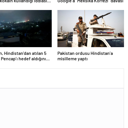
 kokain kullandığı iddiasını
Google’a “Meksika Körfezi” davası
dı
n, Hindistan’dan atılan 5
Pakistan ordusu Hindistan’a
 Pencap’ı hedef aldığını
misilleme yaptı
ı