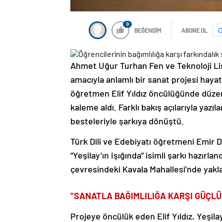
0
BEĞENDİM
ABONE OL
Ahmet Uğur Turhan Fen ve Teknoloji Li
amacıyla anlamlı bir sanat projesi haya
öğretmen Elif Yıldız öncülüğünde düzenl
kaleme aldı. Farklı bakış açılarıyla yazı
besteleriyle şarkıya dönüştü.
Türk Dili ve Edebiyatı öğretmeni Emir D
“Yeşilay’ın Işığında” isimli şarkı hazırl
çevresindeki Kavala Mahallesi’nde yaklaşı
“SANATLA BAĞIMLILIĞA KARŞI GÜÇLÜ
Projeye öncülük eden Elif Yıldız, Yeşila