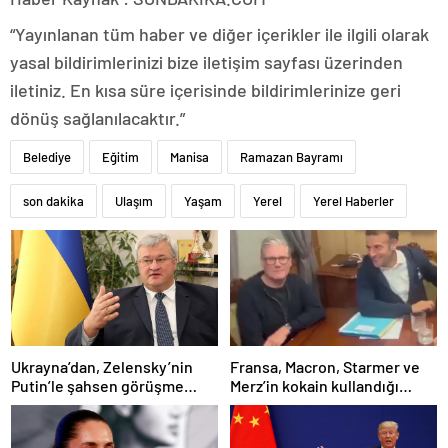
“Yayınlanan tüm haber ve diğer içerikler ile ilgili olarak
yasal bildirimlerinizi bize iletişim sayfası üzerinden
iletiniz. En kısa süre içerisinde bildirimlerinize geri
dönüş sağlanılacaktır.”
Belediye
Eğitim
Manisa
Ramazan Bayramı
son dakika
Ulaşım
Yaşam
Yerel
Yerel Haberler
Ukrayna’dan, Zelensky’nin
Fransa, Macron, Starmer ve
Putin’le şahsen görüşme
Merz’in kokain kullandığı
talebine ilişkin açıklama
iddiasını yalanladı