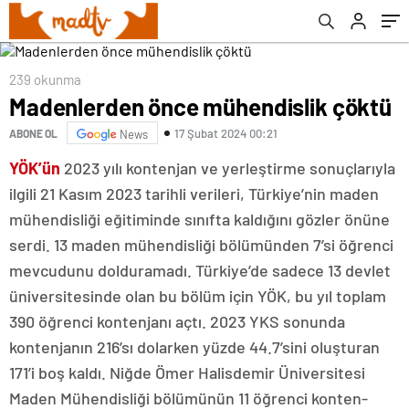
239 okunma
Madenlerden önce mühendislik çöktü
17 Şubat 2024 00:21
ABONE OL
News
YÖK’ün
2023 yılı kontenjan ve yerleştirme sonuçlarıyla
ilgili 21 Kasım 2023 tarihli verileri, Türkiye’nin maden
mühendisliği eğitiminde sınıfta kaldığını gözler önüne
serdi. 13 maden mühendisliği bölümünden 7’si öğrenci
mevcudunu dolduramadı. Türkiye’de sadece 13 devlet
üniversitesinde olan bu bölüm için YÖK, bu yıl toplam
390 öğrenci kontenjanı açtı. 2023 YKS sonunda
kontenjanın 216’sı dolarken yüzde 44.7’sini oluşturan
171’i boş kaldı. Niğde Ömer Halisdemir Üniversitesi
Maden Mühendisliği bölümünün 11 öğrenci konten-