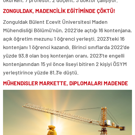
okurken, 7 profesör, 2 doçent, 3 doktor çalışıyor.
ZONGULDAK, MADENCİLİK EĞİTİMİNDE ÇÖKTÜ!
Zonguldak Bülent Ecevit Üniversitesi Maden
Mühendisliği Bölümü’nün, 2022’de açtığı 16 kontenjana,
açık öğretim mezunu 1 öğrenci yerleşti. 2023’teki 16
kontenjanı 1 öğrenci kazandı. Birinci sınıflarda 2022’de
yüzde 93.8 olan boş kontenjan oranı, 2023’te engelli
kontenjanından 15 yıl önce liseyi bitiren 2 kişiyi ÖSYM
yerleştirince yüzde 81.3’e düştü.
MÜHENDiSLER MARKETTE, DiPLOMALARI MADENDE