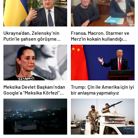
Ukrayna’dan, Zelensky’nin
Fransa, Macron, Starmer ve
Putin’le şahsen görüşme
Merz’in kokain kullandığı
talebine ilişkin açıklama
iddiasını yalanladı
Meksika Devlet Başkanı’ndan
Trump: Çin ile Amerika için iyi
Google’a “Meksika Körfezi”
bir anlaşma yapmalıyız
davası