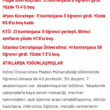
Muğla Sıtkı Koçman:
21 kontenjana 6 öğrenci girdi.
Yüzde 71.4’ü boş.
Afyon Kocatepe:
11 kontenjana 3 öğrenci girdi. Yüzde
63.6’sı boş kaldı.
KTÜ:
21 kontenjana 11 öğrenci yerleşti. Birinci
sınıfların yüzde 47.6’sı boş.
İstanbul Cerrahpaşa Üniversitesi:
41 kontenjana 38
öğrenci girdi. Yüzde 7.3’ü boş.
ATIKLARDA YOĞUNLAŞMIŞLAR
İnönü Üniversitesi Maden Mühendisliği bölümünde
öğrenci olmasa da 4’ü profesör, 3’ü doçent, 7
akademisyen var. Akademisyenler bölümü, “Akademik
çalışmalarla kaya zemin mekaniği, mermer
teknolojileri, açık işletme arazi rehabilitasyonu, kömür
hazırlama, mikronize öğütme, metalik cevherlerin