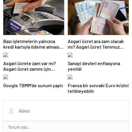
Bazı işletmelerin yalnızca
Asgari ücret ara zam olacak
kredi kartıyla ödeme alması
mı? Asgari ücret Temmuz
eleştirildi
zammı için kapıyı kapattı
Asgari ücrete zam var mı?
Sanayi devleri enflasyona
Asgari ücret zammı için
yenildi
gözler Temmuz ayında…
Google TBMM’de sunum yaptı
Fransa bir sonraki Euro krizini
tetikleyebilir