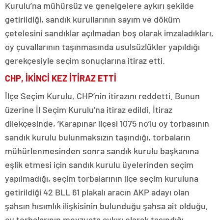
Kurulu’na mühürsüz ve genelgelere aykırı şekilde
getirildiği, sandık kurullarının sayım ve döküm
çetelesini sandıklar açılmadan boş olarak imzaladıkları,
oy çuvallarının taşınmasında usulsüzlükler yapıldığı
gerekçesiyle seçim sonuçlarına itiraz etti.
CHP, İKİNCİ KEZ İTİRAZ ETTİ
İlçe Seçim Kurulu, CHP’nin itirazını reddetti. Bunun
üzerine İl Seçim Kurulu’na itiraz edildi. İtiraz
dilekçesinde, ‘Karapınar ilçesi 1075 no’lu oy torbasının
sandık kurulu bulunmaksızın taşındığı, torbaların
mühürlenmesinden sonra sandık kurulu başkanına
eşlik etmesi için sandık kurulu üyelerinden seçim
yapılmadığı, seçim torbalarının ilçe seçim kuruluna
getirildiği 42 BLL 61 plakalı aracın AKP adayı olan
şahsın hısımlık ilişkisinin bulunduğu şahsa ait olduğu,
oy torbalarının mevzuata aykırı olarak taşındığı,