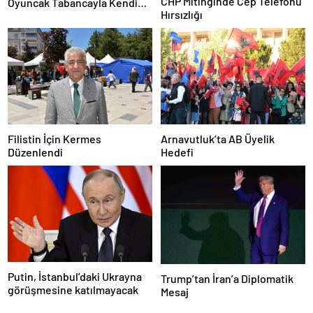
CHP Mitinginde Cep Telefonu
Oyuncak Tabancayla Kendine
Hırsızlığı
Zarar Vermeye Çalıştı
Filistin İçin Kermes
Arnavutluk’ta AB Üyelik
Düzenlendi
Hedefi
Putin, İstanbul’daki Ukrayna
Trump’tan İran’a Diplomatik
görüşmesine katılmayacak
Mesaj