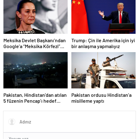
Meksika Devlet Başkanı’ndan
Trump: Çin ile Amerika için iyi
Google’a “Meksika Körfezi”
bir anlaşma yapmalıyız
davası
Pakistan, Hindistan’dan atılan
Pakistan ordusu Hindistan’a
5 füzenin Pencap’ı hedef
misilleme yaptı
aldığını açıkladı