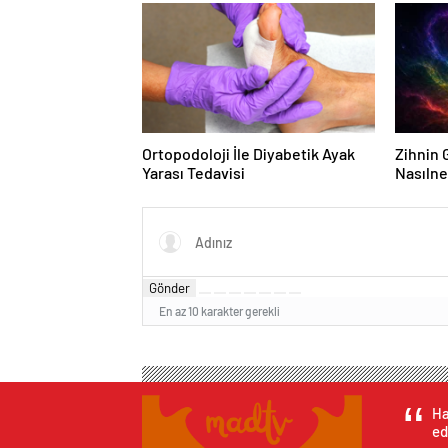
Ortopodoloji İle Diyabetik Ayak
Zihnin G
Yarası Tedavisi
Nasılne
Gönder
En az 10 karakter gerekli
Ha
ed