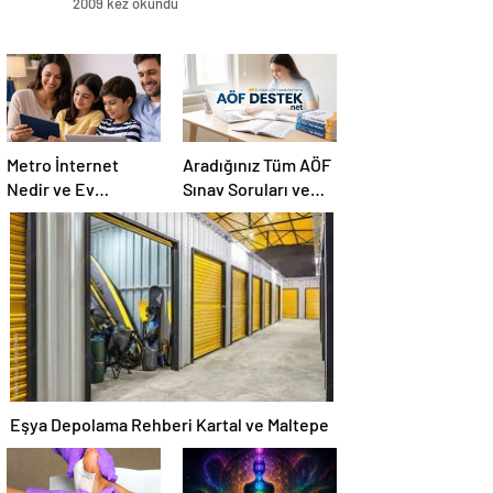
2009 kez okundu
Metro İnternet
Aradığınız Tüm AÖF
Nedir ve Ev
Sınav Soruları ve
İnternetiyle Fiber
Canlı Açıköğretim
İnternet Arasındaki
Forumu Burada
Farklar
Eşya Depolama Rehberi Kartal ve Maltepe