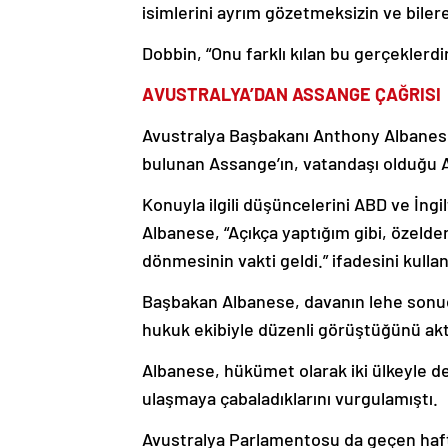
isimlerini ayrım gözetmeksizin ve biler
Dobbin, “Onu farklı kılan bu gerçeklerdir,
AVUSTRALYA’DAN ASSANGE ÇAĞRISI
Avustralya Başbakanı Anthony Albanese, 
bulunan Assange’ın, vatandaşı olduğu Av
Konuyla ilgili düşüncelerini ABD ve İngi
Albanese, “Açıkça yaptığım gibi, özelden
dönmesinin vakti geldi.” ifadesini kulla
Başbakan Albanese, davanın lehe sonuçl
hukuk ekibiyle düzenli görüştüğünü akt
Albanese, hükümet olarak iki ülkeyle de
ulaşmaya çabaladıklarını vurgulamıştı.
Avustralya Parlamentosu da geçen haft