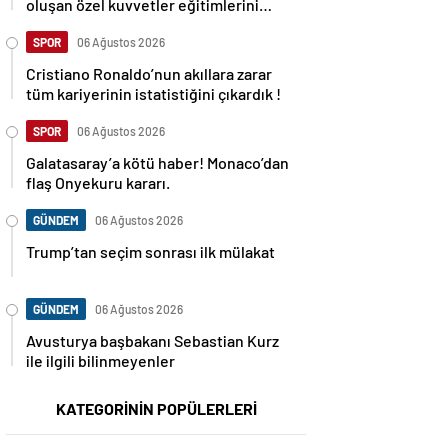
oluşan özel kuvvetler eğitimlerini
başlattı.
SPOR
06 Ağustos 2026
Cristiano Ronaldo’nun akıllara zarar
tüm kariyerinin istatistiğini çıkardık !
SPOR
06 Ağustos 2026
Galatasaray’a kötü haber! Monaco’dan
flaş Onyekuru kararı.
GÜNDEM
06 Ağustos 2026
Trump’tan seçim sonrası ilk mülakat
GÜNDEM
06 Ağustos 2026
Avusturya başbakanı Sebastian Kurz
ile ilgili bilinmeyenler
KATEGORİNİN POPÜLERLERİ