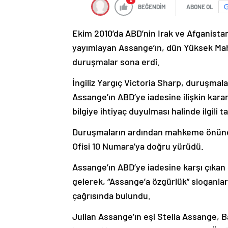
0
BEĞENDİM
ABONE OL
Ekim 2010’da ABD’nin Irak ve Afganistan’d
yayımlayan Assange’ın, dün Yüksek Mah
duruşmalar sona erdi.
İngiliz Yargıç Victoria Sharp, duruşma
Assange’ın ABD’ye iadesine ilişkin karar
bilgiye ihtiyaç duyulması halinde ilgili t
Duruşmaların ardından mahkeme önünde
Ofisi 10 Numara’ya doğru yürüdü.
Assange’ın ABD’ye iadesine karşı çıkan 
gelerek, “Assange’a özgürlük” sloganları
çağrısında bulundu.
Julian Assange’ın eşi Stella Assange, 