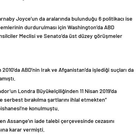
rnaby Joyce’un da aralarında bulunduğu 6 politikacı ise
şlemlerinin durdurulması için Washington’da ABD
emsilciler Meclisi ve Senato’da üst düzey görüşmeler
010’da ABD’nin Irak ve Afganistan’da işlediği suçları da
amıştı.
ador’un Londra Büyükelçiliğinden 11 Nisan 2019’da
le serbest bırakılma şartlarını ihlal etmekten”
pishanesi’ne konulmuştu.
 Assange’ın iade talebi çerçevesinde cezasını
ına karar vermişti.