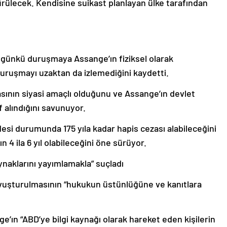
ürülecek. Kendisine suikast planlayan ülke tarafından
ugünkü duruşmaya Assange’ın fiziksel olarak
 duruşmayı uzaktan da izlemediğini kaydetti.
asının siyasi amaçlı olduğunu ve Assange’ın devlet
f alındığını savunuyor.
desi durumunda 175 yıla kadar hapis cezası alabileceğini
n 4 ila 6 yıl olabileceğini öne sürüyor.
aynaklarını yayımlamakla” suçladı
ovuşturulmasının “hukukun üstünlüğüne ve kanıtlara
e’ın “ABD’ye bilgi kaynağı olarak hareket eden kişilerin