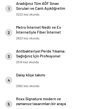
Aradığınız Tüm AÖF Sınav
Soruları ve Canlı Açıköğretim
1
Forumu Burada
3222 kez okundu
Metro İnternet Nedir ve Ev
İnternetiyle Fiber İnternet
2
Arasındaki Farklar
2823 kez okundu
Antibakteriyel Perde Yıkama:
Sağlığınız İçin Profesyonel
3
Çözümler
2519 kez okundu
Daisy köşe takımı
4
2062 kez okundu
Roxx Signature modern ve
zamansız tasarımları bir araya
5
getiriyor