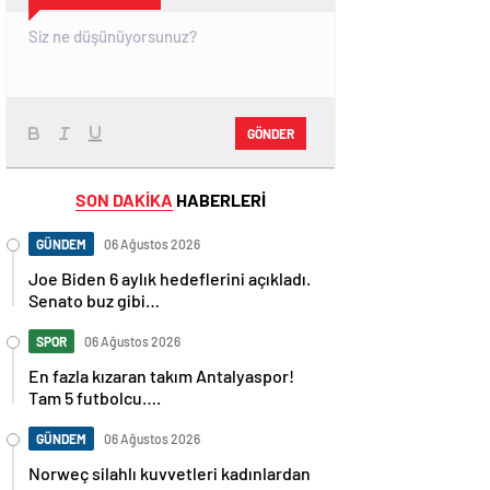
GÖNDER
SON DAKİKA
HABERLERİ
GÜNDEM
06 Ağustos 2026
Joe Biden 6 aylık hedeflerini açıkladı.
Senato buz gibi…
SPOR
06 Ağustos 2026
En fazla kızaran takım Antalyaspor!
Tam 5 futbolcu….
GÜNDEM
06 Ağustos 2026
Norweç silahlı kuvvetleri kadınlardan