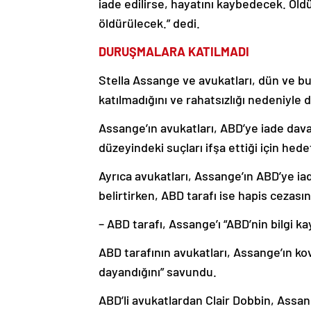
iade edilirse, hayatını kaybedecek. Öld
öldürülecek.” dedi.
DURUŞMALARA KATILMADI
Stella Assange ve avukatları, dün ve b
katılmadığını ve rahatsızlığı nedeniyle
Assange’ın avukatları, ABD’ye iade dav
düzeyindeki suçları ifşa ettiği için hede
Ayrıca avukatları, Assange’ın ABD’ye ia
belirtirken, ABD tarafı ise hapis cezasını
– ABD tarafı, Assange’ı “ABD’nin bilgi k
ABD tarafının avukatları, Assange’ın k
dayandığını” savundu.
ABD’li avukatlardan Clair Dobbin, Assang