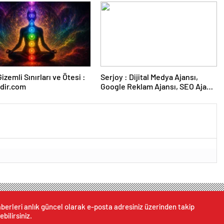
izemli Sınırları ve Ötesi :
Serjoy : Dijital Medya Ajansı,
dir.com
Google Reklam Ajansı, SEO Ajansı
ve Web Tasarım Ajansı
berleri anlık güncel olarak e-posta adresiniz üzerinden takip
ebilirsiniz.