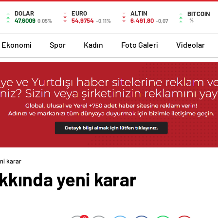
DOLAR
EURO
ALTIN
BITCOIN
47,6009
54,9754
6.491,80
%
0.05%
-0.11%
-0,07
Ekonomi
Spor
Kadın
Foto Galeri
Videolar
ni karar
kkında yeni karar