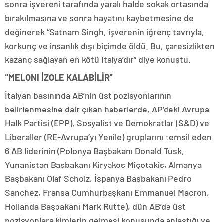
sonra işvereni tarafında yaralı halde sokak ortasında
bırakılmasına ve sonra hayatını kaybetmesine de
değinerek “Satnam Singh, işverenin iğrenç tavrıyla,
korkunç ve insanlık dışı biçimde öldü. Bu, çaresizlikten
kazanç sağlayan en kötü İtalya’dır” diye konuştu.
“MELONI İZOLE KALABİLİR”
İtalyan basınında AB’nin üst pozisyonlarının
belirlenmesine dair çıkan haberlerde, AP’deki Avrupa
Halk Partisi (EPP), Sosyalist ve Demokratlar (S&D) ve
Liberaller (RE-Avrupa’yı Yenile) gruplarını temsil eden
6 AB liderinin (Polonya Başbakanı Donald Tusk,
Yunanistan Başbakanı Kiryakos Miçotakis, Almanya
Başbakanı Olaf Scholz, İspanya Başbakanı Pedro
Sanchez, Fransa Cumhurbaşkanı Emmanuel Macron,
Hollanda Başbakanı Mark Rutte), dün AB’de üst
pozisyonlara kimlerin gelmesi konusunda anlaştığı ve