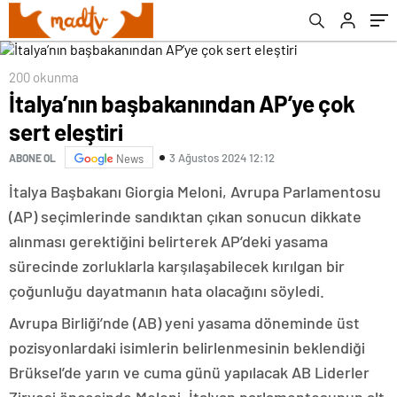
200 okunma
İtalya’nın başbakanından AP’ye çok
sert eleştiri
3 Ağustos 2024 12:12
ABONE OL
News
İtalya Başbakanı Giorgia Meloni, Avrupa Parlamentosu
(AP) seçimlerinde sandıktan çıkan sonucun dikkate
alınması gerektiğini belirterek AP’deki yasama
sürecinde zorluklarla karşılaşabilecek kırılgan bir
çoğunluğu dayatmanın hata olacağını söyledi.
Avrupa Birliği’nde (AB) yeni yasama döneminde üst
pozisyonlardaki isimlerin belirlenmesinin beklendiği
Brüksel’de yarın ve cuma günü yapılacak AB Liderler