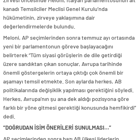
Zirvesi öncesinde Meloni, İtalyan parlamentosunun alt
kanadı Temsilciler Meclisi Genel Kurulu’nda
hükümetinin, zirveye yaklaşımına dair
değerlendirmelerde bulundu.
Meloni, AP seçimlerinden sonra temmuz ayı ortasında
yeni bir parlamentonun göreve başlayacağını
belirterek “Tüm siyasi görüşlerin de dile getirdiği
üzere sandıktan çıkan sonuçlar, Avrupa tarihinde
önemli göstergelerin ortaya çıktığı çok önemli bir
aşamayı temsil etmekte. Son aylarda herkes, AB
politikalarında değişiklik yapılması gerektiğini söyledi.
Herkes, Avrupa’nın şu ana dek aldığı pozisyona göre
farklı bir yöne gitmesi gerektiği konusunda hemfikirdi”
dedi.
“DOĞRUDAN İSİM ÖNERİLERİ SUNULMASI…”
AP seçimlerinden sonra bazı AB ülkesi liderlerin,