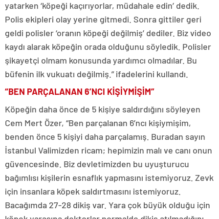
yatarken ‘köpeği kaçırıyorlar, müdahale edin’ dedik.
Polis ekipleri olay yerine gitmedi. Sonra gittiler geri
geldi polisler ‘oranın köpeği değilmiş’ dediler. Biz video
kaydı alarak köpeğin orada olduğunu söyledik. Polisler
şikayetçi olmam konusunda yardımcı olmadılar. Bu
büfenin ilk vukuatı değilmiş.” ifadelerini kullandı.
“BEN PARÇALANAN 6’NCI KİŞİYMİŞİM”
Köpeğin daha önce de 5 kişiye saldırdığını söyleyen
Cem Mert Özer, “Ben parçalanan 6’ncı kişiymişim,
benden önce 5 kişiyi daha parçalamış. Buradan sayın
İstanbul Valimizden ricam; hepimizin malı ve canı onun
güvencesinde. Biz devletimizden bu uyuşturucu
bağımlısı kişilerin esnaflık yapmasını istemiyoruz. Zevk
için insanlara köpek saldırtmasını istemiyoruz.
Bacağımda 27-28 dikiş var. Yara çok büyük olduğu için
köpek yarasına doktorlar normalde dikiş atılmadığını