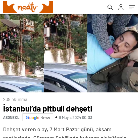
209 okunma
İstanbul’da pitbull dehşeti
8 Mayıs 2024 00:03
ABONE OL
News
Dehşet veren olay, 7 Mart Pazar günü, akşam
saatlerinde, Gürpınar Sahili’nde bulunan bir büfenin