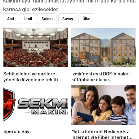
kalkınmaya mani olmak isteyenler milli irade karşısında
karınca gibi ezilecekler.
Abd
İsrail
Saldırı
Savaş
Ülke
Şehit aileleri ve gazilere
İzmir’deki eski DGM binaları
yönelik düzenleme teklifi
kütüphane olacak
Meclis’te kabul edildi
Speroni Bayi
Metro İnternet Nedir ve Ev
İnternetiyle Fiber İnternet