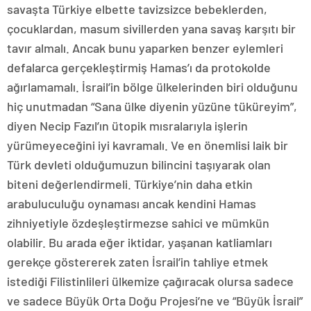
savaşta Türkiye elbette tavizsizce bebeklerden,
çocuklardan, masum sivillerden yana savaş karşıtı bir
tavır almalı. Ancak bunu yaparken benzer eylemleri
defalarca gerçekleştirmiş Hamas’ı da protokolde
ağırlamamalı. İsrail’in bölge ülkelerinden biri olduğunu
hiç unutmadan “Sana ülke diyenin yüzüne tüküreyim”,
diyen Necip Fazıl’ın ütopik mısralarıyla işlerin
yürümeyeceğini iyi kavramalı. Ve en önemlisi laik bir
Türk devleti olduğumuzun bilincini taşıyarak olan
biteni değerlendirmeli. Türkiye’nin daha etkin
arabuluculuğu oynaması ancak kendini Hamas
zihniyetiyle özdeşleştirmezse sahici ve mümkün
olabilir. Bu arada eğer iktidar, yaşanan katliamları
gerekçe göstererek zaten İsrail’in tahliye etmek
istediği Filistinlileri ülkemize çağıracak olursa sadece
ve sadece Büyük Orta Doğu Projesi’ne ve “Büyük İsrail”