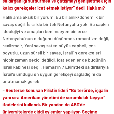
saldırganlığı sürdürmek ve çatışmayı genişletmek için
kalıcı gerekçeler icat etmek istiyor” dedi. Haklı mı?
Haklı ama eksik bir yorum. Bu bir anlık/dönemlik bir
savaş değil. İsrail’de bir tek Netanyahu yok. Bu sapkın
ideolojiyi ve amaçları benimseyen binlerce
Netanyahu’nun olduğunu düşünmek romantizm değil,
realizmdir. Yani savaş zaten büyük cepheli, çok
boyutlu, uzun süreli bir savaş. İsrail’in gerekçeleri
hiçbir zaman geçici değildi, icat edenler de bugünün
İsrail kabinesi değil. Hamas’ın 7 Ekim’deki saldırılarıyla
İsrail’e umduğu en uygun gerekçeyi sağladığını da
unutmamak gerek.
–
Reuters’e konuşan Filistin lideri “Bu terörde, işgalin
yanı sıra Amerikan yönetimi de sorumluluk taşıyor”
ifadelerini kullandı. Bir yandan da ABD’de
üniversitelerde ciddi eylemler yapılıyor. Seçime