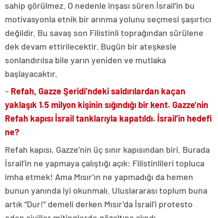
sahip görülmez. O nedenle inşası süren İsrail’in bu
motivasyonla etnik bir arınma yolunu seçmesi şaşırtıcı
değildir. Bu savaş son Filistinli toprağından sürülene
dek devam ettirilecektir. Bugün bir ateşkesle
sonlandırılsa bile yarın yeniden ve mutlaka
başlayacaktır.
–
Refah, Gazze Şeridi’ndeki saldırılardan kaçan
yaklaşık 1.5 milyon kişinin sığındığı bir kent. Gazze’nin
Refah kapısı İsrail tanklarıyla kapatıldı. İsrail’in hedefi
ne?
Refah kapısı, Gazze’nin üç sınır kapısından biri. Burada
İsrail’in ne yapmaya çalıştığı açık: Filistinlileri topluca
imha etmek! Ama Mısır’ın ne yapmadığı da hemen
bunun yanında iyi okunmalı. Uluslararası toplum buna
artık “Dur!” demeli derken Mısır’da İsrail’i protesto
eden siviller mitinglerde gözaltına alındı.