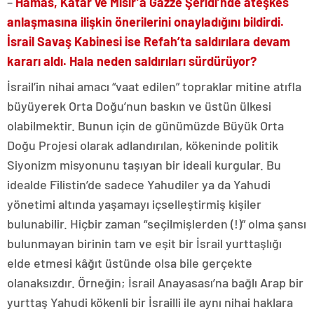
–
Hamas, Katar ve Mısır’a Gazze Şeridi’nde ateşkes
anlaşmasına ilişkin önerilerini onayladığını bildirdi.
İsrail Savaş Kabinesi ise Refah’ta saldırılara devam
kararı aldı. Hala neden saldırıları sürdürüyor?
İsrail’in nihai amacı “vaat edilen” topraklar mitine atıfla
büyüyerek Orta Doğu’nun baskın ve üstün ülkesi
olabilmektir. Bunun için de günümüzde Büyük Orta
Doğu Projesi olarak adlandırılan, kökeninde politik
Siyonizm misyonunu taşıyan bir ideali kurgular. Bu
idealde Filistin’de sadece Yahudiler ya da Yahudi
yönetimi altında yaşamayı içselleştirmiş kişiler
bulunabilir. Hiçbir zaman “seçilmişlerden (!)” olma şansı
bulunmayan birinin tam ve eşit bir İsrail yurttaşlığı
elde etmesi kâğıt üstünde olsa bile gerçekte
olanaksızdır. Örneğin; İsrail Anayasası’na bağlı Arap bir
yurttaş Yahudi kökenli bir İsrailli ile aynı nihai haklara