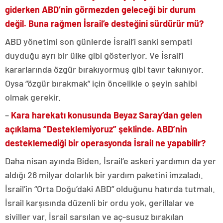
giderken ABD’nin görmezden geleceği bir durum
değil. Buna rağmen İsrail’e desteğini sürdürür mü?
ABD yönetimi son günlerde İsrail’i sanki sempati
duyduğu ayrı bir ülke gibi gösteriyor. Ve İsrail’i
kararlarında özgür bırakıyormuş gibi tavır takınıyor.
Oysa “özgür bırakmak” için öncelikle o şeyin sahibi
olmak gerekir.
–
Kara harekatı konusunda Beyaz Saray’dan gelen
açıklama “Desteklemiyoruz” şeklinde. ABD’nin
desteklemediği bir operasyonda İsrail ne yapabilir?
Daha nisan ayında Biden, İsrail’e askeri yardımın da yer
aldığı 26 milyar dolarlık bir yardım paketini imzaladı.
İsrail’in “Orta Doğu’daki ABD” olduğunu hatırda tutmalı.
İsrail karşısında düzenli bir ordu yok, gerillalar ve
siviller var. İsrail sarsılan ve aç-susuz bırakılan