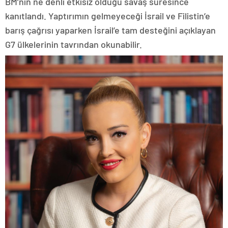
BM’nin ne denli etkisiz olduğu savaş süresince
kanıtlandı. Yaptırımın gelmeyeceği İsrail ve Filistin’e
barış çağrısı yaparken İsrail’e tam desteğini açıklayan
G7 ülkelerinin tavrından okunabilir.