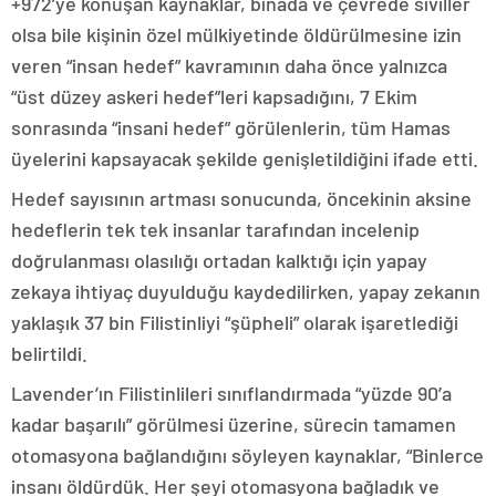
+972’ye konuşan kaynaklar, binada ve çevrede siviller
olsa bile kişinin özel mülkiyetinde öldürülmesine izin
veren “insan hedef” kavramının daha önce yalnızca
“üst düzey askeri hedef”leri kapsadığını, 7 Ekim
sonrasında “insani hedef” görülenlerin, tüm Hamas
üyelerini kapsayacak şekilde genişletildiğini ifade etti.
Hedef sayısının artması sonucunda, öncekinin aksine
hedeflerin tek tek insanlar tarafından incelenip
doğrulanması olasılığı ortadan kalktığı için yapay
zekaya ihtiyaç duyulduğu kaydedilirken, yapay zekanın
yaklaşık 37 bin Filistinliyi “şüpheli” olarak işaretlediği
belirtildi.
Lavender’ın Filistinlileri sınıflandırmada “yüzde 90’a
kadar başarılı” görülmesi üzerine, sürecin tamamen
otomasyona bağlandığını söyleyen kaynaklar, “Binlerce
insanı öldürdük. Her şeyi otomasyona bağladık ve