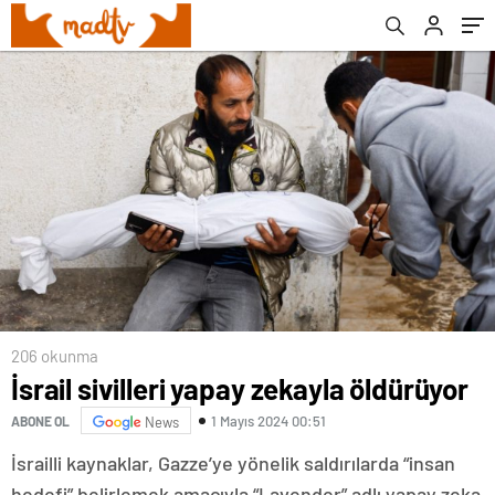
206 okunma
İsrail sivilleri yapay zekayla öldürüyor
1 Mayıs 2024 00:51
ABONE OL
News
İsrailli kaynaklar, Gazze’ye yönelik saldırılarda “insan
hedefi” belirlemek amacıyla “Lavender” adlı yapay zeka