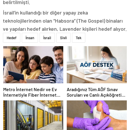
belirtilmişti.
İsrail’in kullandığı bir diğer yapay zeka
teknolojilerinden olan “Habsora” (The Gospel) binaları
ve yapıları hedef alırken, Lavender kişileri hedef alıyor.
Hedef
İnsan
İsrail
Sivil
Tek
Metro İnternet Nedir ve Ev
Aradığınız Tüm AÖF Sınav
İnternetiyle Fiber İnternet
Soruları ve Canlı Açıköğretim
Arasındaki Farklar
Forumu Burada