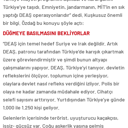
Türkiye’ye taşıdı. Emniyetin, jandarmanın, MİT’in en sık
yaptığı DEAŞ operasyonlarıdır” dedi. Kuşkusuz önemli
bir bilgi. Özdağ bu konuyu şöyle açtı:
DÜĞMEYE BASILMASINI
BEKLİYORLAR
“DEAŞ için temel hedef Suriye ve Irak değildir. Artık
DEAŞ, patronu tarafından Türkiye’de karışık çıkartmak
üzere görevlendirmiştir ve şimdi bunun altyapı
çalışmalarını yapıyor. DEAŞ, Türkiye’yi tanıyor, devletin
reflekslerini ölçüyor, toplumun içine yerleşiyor,
olaylara devlet nasıl refleks verdiğini izliyor. Polis bir
olaya ne kadar zamanda müdahale ediyor. Cihatçı
selefi sayısını arttırıyor. Yurtdışından Türkiye’ye günde
1.000 ile 1.250 kişi geliyor.
Gelenlerin içerisinde terörist, uyuşturucu kaçakçısı,
işsiz- güçsüz var. Çoğu askerlik yaşına gelmiş