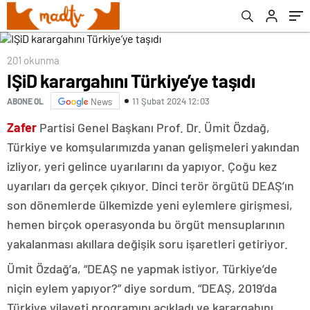
201 okunma
IŞiD karargahını Türkiye’ye taşıdı
11 Şubat 2024 12:03
ABONE OL
News
Zafer
Partisi Genel Başkanı Prof. Dr. Ümit Özdağ,
Türkiye ve komşularımızda yanan gelişmeleri yakından
izliyor, yeri gelince uyarılarını da yapıyor. Çoğu kez
uyarıları da gerçek çıkıyor. Dinci terör örgütü DEAŞ’ın
son dönemlerde ülkemizde yeni eylemlere girişmesi,
hemen birçok operasyonda bu örgüt mensuplarının
yakalanması akıllara değişik soru işaretleri getiriyor.
Ümit Özdağ’a, “DEAŞ ne yapmak istiyor, Türkiye’de
niçin eylem yapıyor?” diye sordum. “DEAŞ, 2019’da
Türkiye vilayeti programını açıkladı ve karargahını