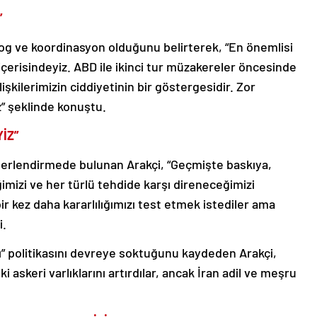
”
yalog ve koordinasyon olduğunu belirterek, “En önemlisi
re içerisindeyiz. ABD ile ikinci tur müzakereler öncesinde
işkilerimizin ciddiyetinin bir göstergesidir. Zor
” şeklinde konuştu.
İZ”
eğerlendirmede bulunan Arakçi, “Geçmişte baskıya,
izi ve her türlü tehdide karşı direneceğimizi
bir kez daha kararlılığımızı test etmek istediler ama
i.
 politikasını devreye soktuğunu kaydeden Arakçi,
i askeri varlıklarını artırdılar, ancak İran adil ve meşru