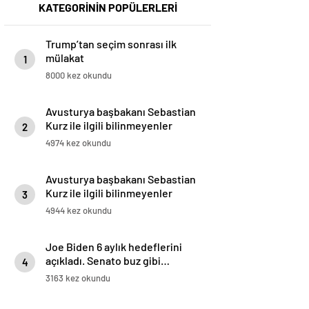
KATEGORİNİN POPÜLERLERİ
Trump’tan seçim sonrası ilk
mülakat
1
8000 kez okundu
Avusturya başbakanı Sebastian
Kurz ile ilgili bilinmeyenler
2
4974 kez okundu
Avusturya başbakanı Sebastian
Kurz ile ilgili bilinmeyenler
3
4944 kez okundu
Joe Biden 6 aylık hedeflerini
açıkladı. Senato buz gibi…
4
3163 kez okundu