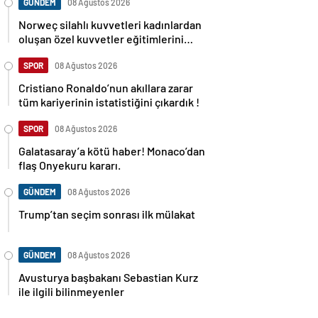
GÜNDEM
08 Ağustos 2026
Norweç silahlı kuvvetleri kadınlardan
oluşan özel kuvvetler eğitimlerini
başlattı.
SPOR
08 Ağustos 2026
Cristiano Ronaldo’nun akıllara zarar
tüm kariyerinin istatistiğini çıkardık !
SPOR
08 Ağustos 2026
Galatasaray’a kötü haber! Monaco’dan
flaş Onyekuru kararı.
GÜNDEM
08 Ağustos 2026
Trump’tan seçim sonrası ilk mülakat
GÜNDEM
08 Ağustos 2026
Avusturya başbakanı Sebastian Kurz
ile ilgili bilinmeyenler