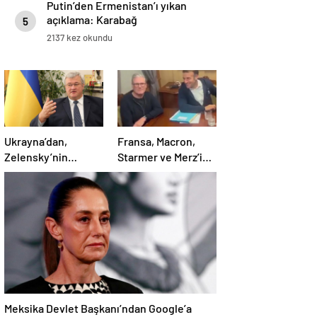
Putin’den Ermenistan’ı yıkan
açıklama: Karabağ
5
Azerbaycan’ın ayrılmaz bir
2137 kez okundu
parçasıdır!
Ukrayna’dan,
Fransa, Macron,
Zelensky’nin
Starmer ve Merz’in
Putin’le şahsen
kokain kullandığı
görüşme talebine
iddiasını yalanladı
ilişkin açıklama
Meksika Devlet Başkanı’ndan Google’a