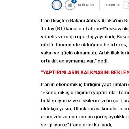
0
BEĞENDİM
ABONE OL
Iran Dışişleri Bakanı Abbas Arakçi’nin 
Today (RT) kanalına Tahran-Moskova iliş
yönelik verdiği röportaj yayınladı. Bakan 
güçlü döneminde olduğunu belirterek, “R
yakın ve güçlü olmamıştı. Artık ilişkiler
ortaklık anlaşmamız var.” dedi.
“YAPTIRIMLARIN KALKMASINI BEKLE
İran’ın ekonomik iş birliğini yaptırımlar
“Ekonomik iş birliğimizi yaptırımlar tem
beklemiyoruz ve ilişkilerimizi bu şartlar
oldukça yakın. Uluslararası konuların ç
aramızda zaman zaman görüş ayrılıkları
sergiliyoruz” ifadelerini kullandı.