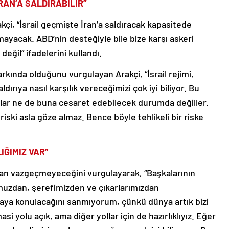
RAN’A SALDIRABİLİR”
kçi, “İsrail geçmişte İran’a saldıracak kapasitede
mayacak. ABD’nin desteğiyle bile bize karşı askeri
ğil” ifadelerini kullandı.
arkında olduğunu vurgulayan Arakçi, “İsrail rejimi,
ıya nasıl karşılık vereceğimizi çok iyi biliyor. Bu
rlar ne de buna cesaret edebilecek durumda değiller.
riski asla göze almaz. Bence böyle tehlikeli bir riske
IĞIMIZ VAR”
ndan vazgeçmeyeceğini vurgulayarak, “Başkalarının
umuzdan, şerefimizden ve çıkarlarımızdan
ya konulacağını sanmıyorum, çünkü dünya artık bizi
asi yolu açık, ama diğer yollar için de hazırlıklıyız. Eğer