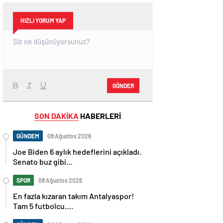
HIZLI YORUM YAP
GÖNDER
SON DAKİKA
HABERLERİ
GÜNDEM
08 Ağustos 2026
Joe Biden 6 aylık hedeflerini açıkladı.
Senato buz gibi…
SPOR
08 Ağustos 2026
En fazla kızaran takım Antalyaspor!
Tam 5 futbolcu….