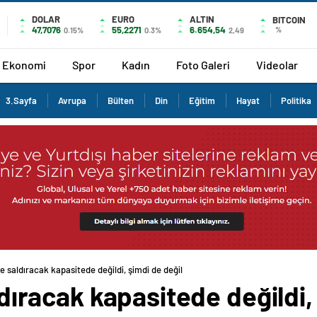
DOLAR
EURO
ALTIN
BITCOIN
47,7076
55,2271
6.654,54
%
0.15%
0.3%
2,49
Ekonomi
Spor
Kadın
Foto Galeri
Videolar
3.Sayfa
Avrupa
Bülten
Din
Eğitim
Hayat
Politika
ize saldıracak kapasitede değildi, şimdi de değil
aldıracak kapasitede değildi,