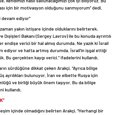
, kendimizi nasıl savunacağımızı çok iyi biliyoruz. Bu
sı için bir motivasyon olduğunu sanmıyorum” dedi.
ali devam ediyor”
aman yakın istişare içinde olduklarını belirterek,
e Dışişleri Bakanı (Sergey Lavrov) ile bu konuda ayrıntılı
 endişe verici bir hal almış durumda. Ne yazık ki İsrail
m ediyor ve hatta artmış durumda. İsrail’in işgal ettiği
. Bu gerçekten kaygı verici.” ifadelerini kullandı.
ların sürdüğüne dikkat çeken Arakçi, “Ayrıca bölge
 ayrılıkları bulunuyor. İran ve elbette Rusya için
nlüğü ve birliği büyük önem taşıyor. Bu da bölge
ini kullandı.
K”
eşim içinde olmadığını belirten Arakçi, “Herhangi bir