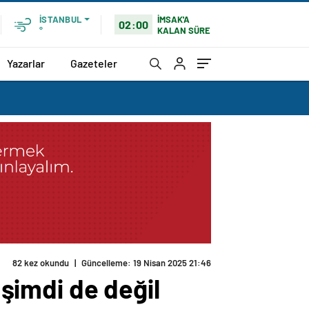
İMSAK'A
İSTANBUL
02:00
KALAN SÜRE
°
Yazarlar
Gazeteler
82 kez okundu
|
Güncelleme: 19 Nisan 2025 21:46
 şimdi de değil