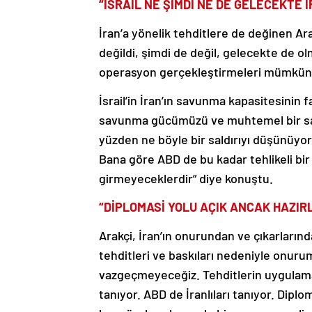
“İSRAİL NE ŞİMDİ NE DE GELECEKTE İ
İran’a yönelik tehditlere de değinen Ara
değildi, şimdi de değil, gelecekte de ol
operasyon gerçekleştirmeleri mümkün de
İsrail’in İran’ın savunma kapasitesinin f
savunma gücümüzü ve muhtemel bir saldır
yüzden ne böyle bir saldırıyı düşünüyo
Bana göre ABD de bu kadar tehlikeli bir 
girmeyeceklerdir” diye konuştu.
“DİPLOMASİ YOLU AÇIK ANCAK HAZIRL
Arakçi, İran’ın onurundan ve çıkarları
tehditleri ve baskıları nedeniyle onur
vazgeçmeyeceğiz. Tehditlerin uygulama
tanıyor. ABD de İranlıları tanıyor. Diplom