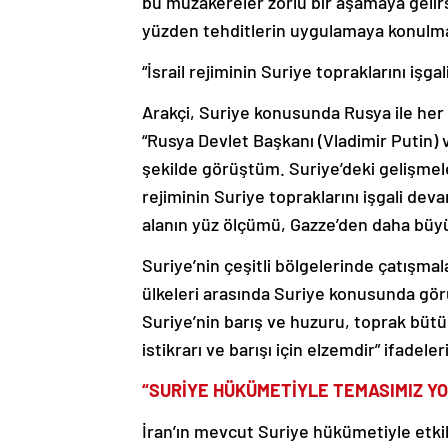
bu müzakereler zorlu bir aşamaya gelirse
yüzden tehditlerin uygulamaya konulma
“İsrail rejiminin Suriye topraklarını işg
Arakçi, Suriye konusunda Rusya ile her z
“Rusya Devlet Başkanı (Vladimir Putin) v
şekilde görüştüm. Suriye’deki gelişmeler
rejiminin Suriye topraklarını işgali deva
alanın yüz ölçümü, Gazze’den daha büyük
Suriye’nin çeşitli bölgelerinde çatışma
ülkeleri arasında Suriye konusunda görüş
Suriye’nin barış ve huzuru, toprak bütü
istikrarı ve barışı için elzemdir” ifadeler
“SURİYE HÜKÜMETİYLE TEMASIMIZ YO
İran’ın mevcut Suriye hükümetiyle etkil