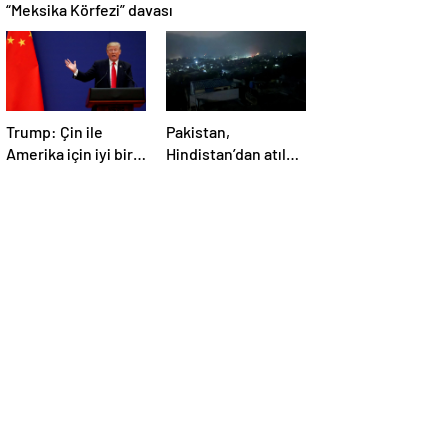
“Meksika Körfezi” davası
Trump: Çin ile
Pakistan,
Amerika için iyi bir
Hindistan’dan atılan
anlaşma yapmalıyız
5 füzenin Pencap’ı
hedef aldığını
açıkladı