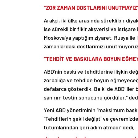
“ZOR ZAMAN DOSTLARINI UNUTMAYIZ
Arakçi, iki ülke arasında sürekli bir di
ise sürekli bir fikir alışverişi ve istişa
Moskova’ya yaptığım ziyaret, Rusya ile il
zamanlardaki dostlarımızı unutmuyoruz
“TEHDİT VE BASKILARA BOYUN EĞMEY
ABD’nin baskı ve tehditlerine ilişkin d
zorbalığa ve tehdide boyun eğmeyeceğim
defalarca gösterdik. Belki de ABD’liler 
sanırım testin sonucunu gördüler.” ded
Yeni ABD yönetiminin “maksimum baskı”
“Tehditlerin şekli değişti ve çevremizdek
tutumlarından geri adım atmadı” dedi.