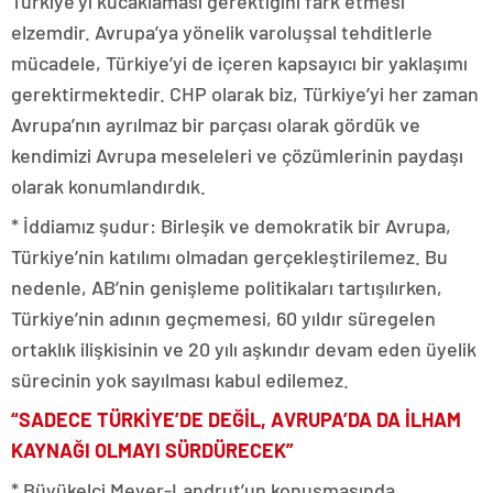
Türkiye’yi kucaklaması gerektiğini fark etmesi
elzemdir. Avrupa’ya yönelik varoluşsal tehditlerle
mücadele, Türkiye’yi de içeren kapsayıcı bir yaklaşımı
gerektirmektedir. CHP olarak biz, Türkiye’yi her zaman
Avrupa’nın ayrılmaz bir parçası olarak gördük ve
kendimizi Avrupa meseleleri ve çözümlerinin paydaşı
olarak konumlandırdık.
* İddiamız şudur: Birleşik ve demokratik bir Avrupa,
Türkiye’nin katılımı olmadan gerçekleştirilemez. Bu
nedenle, AB’nin genişleme politikaları tartışılırken,
Türkiye’nin adının geçmemesi, 60 yıldır süregelen
ortaklık ilişkisinin ve 20 yılı aşkındır devam eden üyelik
sürecinin yok sayılması kabul edilemez.
“SADECE TÜRKİYE’DE DEĞİL, AVRUPA’DA DA İLHAM
KAYNAĞI OLMAYI SÜRDÜRECEK”
* Büyükelçi Meyer-Landrut’un konuşmasında