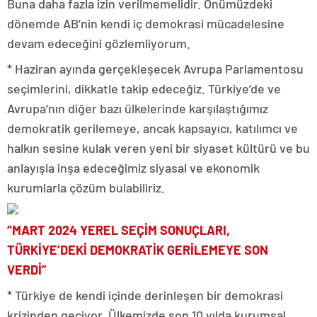
Buna daha fazla izin verilmemelidir. Önümüzdeki
dönemde AB’nin kendi iç demokrasi mücadelesine
devam edeceğini gözlemliyorum.
* Haziran ayında gerçekleşecek Avrupa Parlamentosu
seçimlerini, dikkatle takip edeceğiz. Türkiye’de ve
Avrupa’nın diğer bazı ülkelerinde karşılaştığımız
demokratik gerilemeye, ancak kapsayıcı, katılımcı ve
halkın sesine kulak veren yeni bir siyaset kültürü ve bu
anlayışla inşa edeceğimiz siyasal ve ekonomik
kurumlarla çözüm bulabiliriz.
“MART 2024 YEREL SEÇİM SONUÇLARI,
TÜRKİYE’DEKİ DEMOKRATİK GERİLEMEYE SON
VERDİ”
* Türkiye de kendi içinde derinleşen bir demokrasi
krizinden geçiyor. Ülkemizde son 10 yılda kurumsal