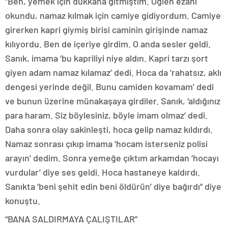
“Ben, yemek için dükkana gitmiştim. Öğlen ezanı
okundu, namaz kılmak için camiye gidiyordum. Camiye
girerken kapri giymiş birisi caminin girişinde namaz
kılıyordu. Ben de içeriye girdim. O anda sesler geldi.
Sanık, imama ‘bu kapriliyi niye aldın. Kapri tarzı şort
giyen adam namaz kılamaz’ dedi. Hoca da ‘rahatsız, aklı
dengesi yerinde değil. Bunu camiden kovamam’ dedi
ve bunun üzerine münakaşaya girdiler. Sanık, ‘aldığınız
para haram. Siz böylesiniz, böyle imam olmaz’ dedi.
Daha sonra olay sakinleşti, hoca gelip namaz kıldırdı.
Namaz sonrası çıkıp imama ‘hocam isterseniz polisi
arayın’ dedim. Sonra yemeğe çıktım arkamdan ‘hocayı
vurdular’ diye ses geldi. Hoca hastaneye kaldırdı.
Sanıkta ‘beni şehit edin beni öldürün’ diye bağırdı” diye
konuştu.
“BANA SALDIRMAYA ÇALIŞTILAR”