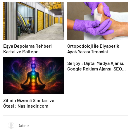
Arasındaki Farklar
Forumu Burada
Eşya Depolama Rehberi
Ortopodoloji İle Diyabetik
Kartal ve Maltepe
Ayak Yarası Tedavisi
Serjoy : Dijital Medya Ajansı,
Google Reklam Ajansı, SEO
Ajansı ve Web Tasarım Ajansı
Zihnin Gizemli Sınırları ve
Ötesi : Nasılnedir.com