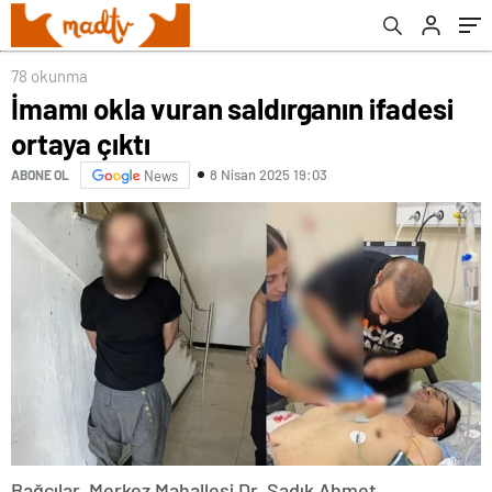
78 okunma
İmamı okla vuran saldırganın ifadesi
ortaya çıktı
8 Nisan 2025 19:03
ABONE OL
News
Bağcılar, Merkez Mahallesi Dr. Sadık Ahmet