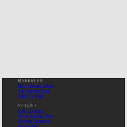
HABERLER
Hava Durumu Dark
Yol Durumu Dark
Canlı Tv Light
SERVİS 1
Canlı Tv Dark
Yayın Akışları Dark
Nöbetçi Eczaneler
Son Dakika