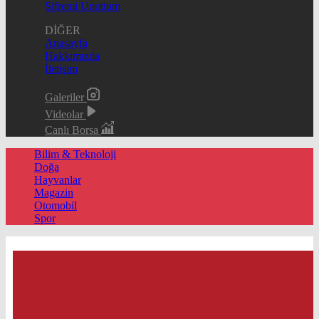
Şifremi Unuttum
DİĞER
Anasayfa
Hakkımızda
İletişim
Galeriler
Videolar
Canlı Borsa
Bilim & Teknoloji
Doğa
Hayvanlar
Magazin
Otomobil
Spor