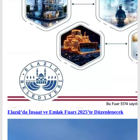
Elazığ’da İnşaat ve Emlak Fuarı 2025’te Düzenlenecek