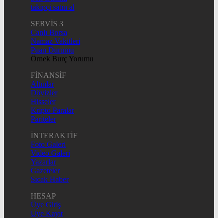
takipçi satın al
SERVİS 3
Canlı Borsa
Namaz Vakitleri
Puan Durumu
Örnek Burç Yorumu
FİNANSİF
Altınlar
Dövizler
Hisseler
Kripto Paralar
Pariteler
İNTERAKTİF
Foto Galeri
Video Galeri
Yazarlar
Gazeteler
Sıcak Haber
HESAP
Üye Giriş
Üye Kayıt