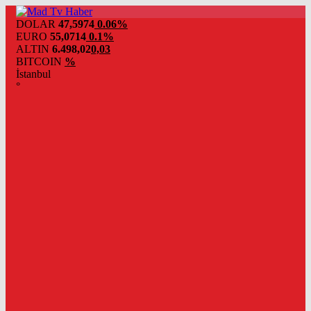
DOLAR
47,5974
0.06%
EURO
55,0714
0.1%
ALTIN
6.498,02
0,03
BITCOIN
%
İstanbul
°