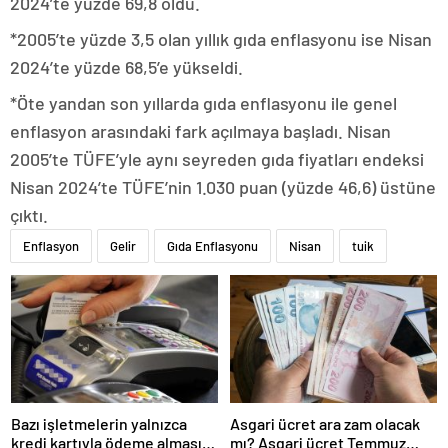
2024’te yüzde 69,8 oldu.
*2005’te yüzde 3,5 olan yıllık gıda enflasyonu ise Nisan
2024’te yüzde 68,5’e yükseldi.
*Öte yandan son yıllarda gıda enflasyonu ile genel
enflasyon arasındaki fark açılmaya başladı. Nisan
2005’te TÜFE’yle aynı seyreden gıda fiyatları endeksi
Nisan 2024’te TÜFE’nin 1.030 puan (yüzde 46,6) üstüne
çıktı.
Enflasyon
Gelir
Gıda Enflasyonu
Nisan
tuik
Bazı işletmelerin yalnızca
Asgari ücret ara zam olacak
kredi kartıyla ödeme alması
mı? Asgari ücret Temmuz