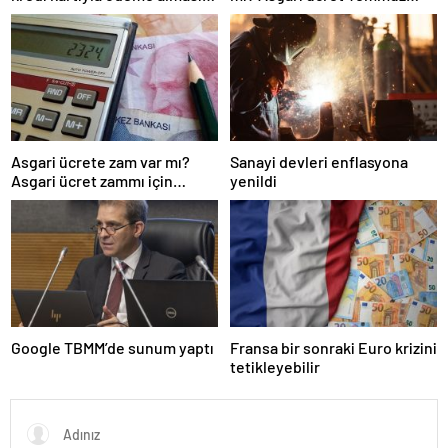
eleştirildi
zammı için kapıyı kapattı
Asgari ücrete zam var mı?
Sanayi devleri enflasyona
Asgari ücret zammı için
yenildi
gözler Temmuz ayında…
Google TBMM’de sunum yaptı
Fransa bir sonraki Euro krizini
tetikleyebilir