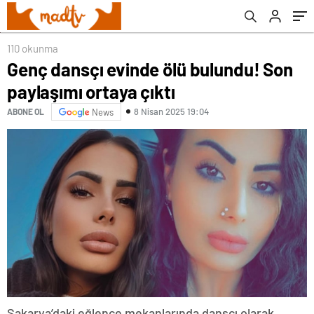
110 okunma
Genç dansçı evinde ölü bulundu! Son
paylaşımı ortaya çıktı
8 Nisan 2025 19:04
ABONE OL
News
Sakarya’daki eğlence mekanlarında dansçı olarak