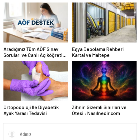
Arasındaki Farklar
Aradığınız Tüm AÖF Sınav
Eşya Depolama Rehberi
Soruları ve Canlı Açıköğretim
Kartal ve Maltepe
Forumu Burada
Ortopodoloji İle Diyabetik
Zihnin Gizemli Sınırları ve
Ayak Yarası Tedavisi
Ötesi : Nasılnedir.com