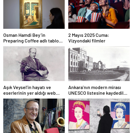
Osman Hamdi Bey’in
2 Mayıs 2025 Cuma:
Preparing Coffee adlı tablosu
Vizyondaki filmler
75 milyon liraya satışa
sunuldu
Aşık Veysel’in hayatı ve
Ankara’nın modern mirası
eserlerinin yer aldığı web
UNESCO listesine kaydedildi;
portalı hizmete girdi
Türkiye’nin listedeki varlık
sayısı 80 oldu