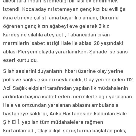
ailesi tarafından istemediği bir kişi evlendirilmek
istendi. Koca adayını istemeyen genç kızı bu evliliğe
ikna etmeye çalıştı ama başarılı olamadı. Durumu
öğrenen genç kızın ağabeyi eve gelerek 3 kız
kardeşine silahla ateş açtı. Tabancadan çıkan
mermilerin isabet ettiği Hale ile ablası 28 yaşındaki
ablası Meryem olayda yararlanırken, Şahade ise şans
eseri kurtuldu.
Silah seslerini duyanların ihbarı üzerine olay yerine
polis ve sağlık ekipleri sevk edildi. Olay yerine gelen 112
Acil Sağlık ekipleri tarafından yapılan ilk müdahalenin
ardından başına isabet eden mermilerle ağır yaralanan
Hale ve omzundan yaralanan ablasını ambulansla
hastaneye kaldırdı. Anka Hastanesine kaldırılan Hale
Şıh El İ. yapılan tüm müdahalelere rağmen
kurtarılamadı. Olayla ilgili soruşturma başlatan polis,