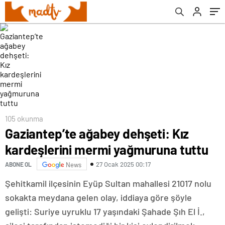
105 okunma
Gaziantep’te ağabey dehşeti: Kız
kardeşlerini mermi yağmuruna tuttu
27 Ocak 2025 00:17
ABONE OL
News
Şehitkamil ilçesinin Eyüp Sultan mahallesi 21017 nolu
sokakta meydana gelen olay, iddiaya göre şöyle
gelişti: Suriye uyruklu 17 yaşındaki Şahade Şıh El İ.,