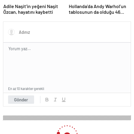
Adile Naşit’in yeğeni Naşit
Hollanda’da Andy Warhol’un
Özcan, hayatını kaybetti
tablosunun da olduğu 46
sanat eseri çöpe atıldı
En az 10 karakter gerekli
Gönder
120 okunma