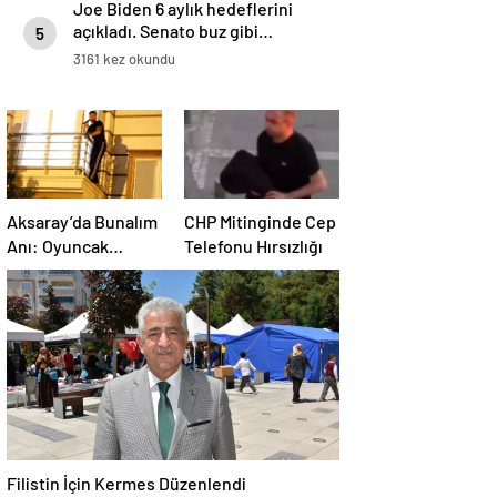
Joe Biden 6 aylık hedeflerini
açıkladı. Senato buz gibi…
5
3161 kez okundu
Aksaray’da Bunalım
CHP Mitinginde Cep
Anı: Oyuncak
Telefonu Hırsızlığı
Tabancayla
Kendine Zarar
Vermeye Çalıştı
Filistin İçin Kermes Düzenlendi