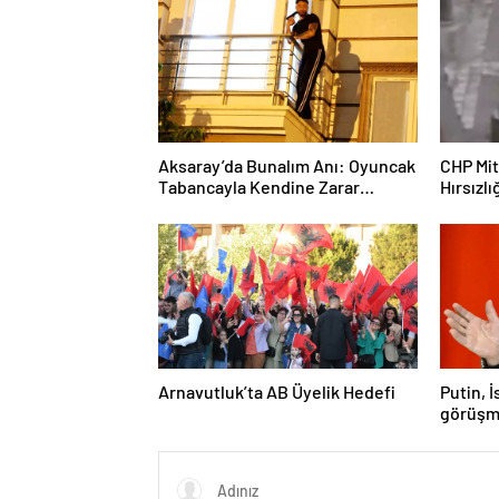
Aksaray’da Bunalım Anı: Oyuncak
CHP Mit
Tabancayla Kendine Zarar
Hırsızlı
Vermeye Çalıştı
Arnavutluk’ta AB Üyelik Hedefi
Putin, 
görüşm