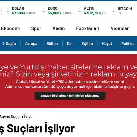
DOLAR
EURO
ALTIN
BITCOIN
47,6003
55,0687
6.512,76
%
0.06%
0.09%
0,26
Ekonomi
Spor
Kadın
Foto Galeri
Videolar
3.Sayfa
Avrupa
Bülten
Din
Eğitim
Hayat
Politika
l Savaş Suçları İşliyor
ş Suçları İşliyor