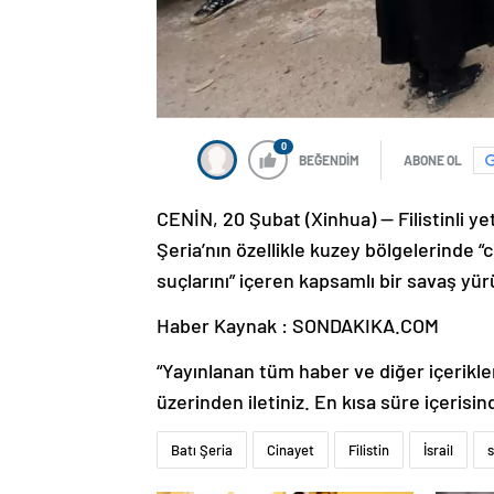
0
BEĞENDİM
ABONE OL
CENİN, 20 Şubat (Xinhua) — Filistinli yet
Şeria’nın özellikle kuzey bölgelerinde 
suçlarını” içeren kapsamlı bir savaş yü
Haber Kaynak : SONDAKIKA.COM
“Yayınlanan tüm haber ve diğer içerikler i
üzerinden iletiniz. En kısa süre içerisin
Batı Şeria
Cinayet
Filistin
İsrail