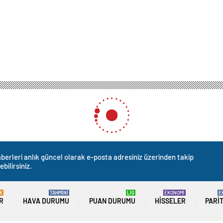
berleri anlık güncel olarak e-posta adresiniz üzerinden takip
ebilirsiniz.
K
TAHMİNİ
LİG
EKONOMİ
E
R
HAVA DURUMU
PUAN DURUMU
HISSELER
PARI