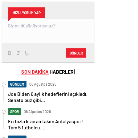
HIZLI YORUM YAP
GÖNDER
SON DAKİKA
HABERLERİ
GÜNDEM
06 Ağustos 2026
Joe Biden 6 aylık hedeflerini açıkladı.
Senato buz gibi…
SPOR
06 Ağustos 2026
En fazla kızaran takım Antalyaspor!
Tam 5 futbolcu….