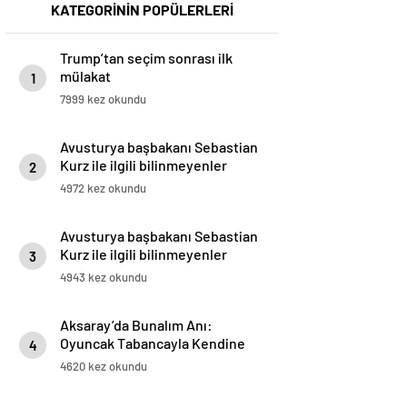
KATEGORİNİN POPÜLERLERİ
Trump’tan seçim sonrası ilk
mülakat
1
7999 kez okundu
Avusturya başbakanı Sebastian
Kurz ile ilgili bilinmeyenler
2
4972 kez okundu
Avusturya başbakanı Sebastian
Kurz ile ilgili bilinmeyenler
3
4943 kez okundu
Aksaray’da Bunalım Anı:
Oyuncak Tabancayla Kendine
4
Zarar Vermeye Çalıştı
4620 kez okundu