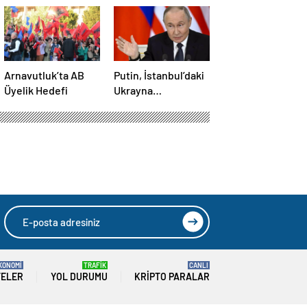
Arnavutluk’ta AB
Putin, İstanbul’daki
Üyelik Hedefi
Ukrayna
görüşmesine
katılmayacak
KONOMİ
TRAFİK
CANLI
TELER
YOL DURUMU
KRIPTO PARALAR