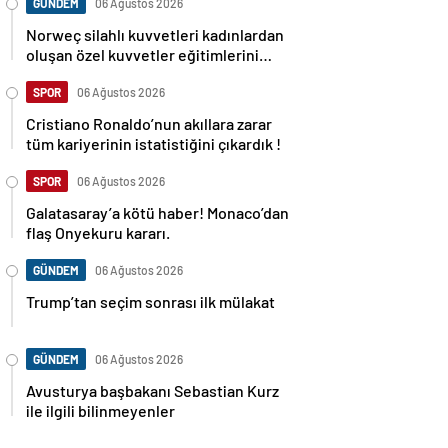
GÜNDEM
06 Ağustos 2026
Norweç silahlı kuvvetleri kadınlardan
oluşan özel kuvvetler eğitimlerini
başlattı.
SPOR
06 Ağustos 2026
Cristiano Ronaldo’nun akıllara zarar
tüm kariyerinin istatistiğini çıkardık !
SPOR
06 Ağustos 2026
Galatasaray’a kötü haber! Monaco’dan
flaş Onyekuru kararı.
GÜNDEM
06 Ağustos 2026
Trump’tan seçim sonrası ilk mülakat
GÜNDEM
06 Ağustos 2026
Avusturya başbakanı Sebastian Kurz
ile ilgili bilinmeyenler