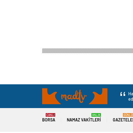
Ha
ed
CANLI
ANLIK
GÜNLÜ
BORSA
NAMAZ VAKITLERI
GAZETELE