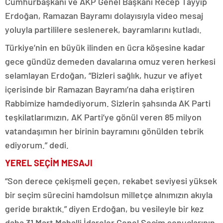
Cumhurbaşkanı ve AKP Genel Başkanı Recep Tayyip
Erdoğan, Ramazan Bayramı dolayısıyla video mesaj
yoluyla partililere seslenerek, bayramlarını kutladı.
Türkiye’nin en büyük ilinden en ücra köşesine kadar
gece gündüz demeden davalarına omuz veren herkesi
selamlayan Erdoğan, “Bizleri sağlık, huzur ve afiyet
içerisinde bir Ramazan Bayramı’na daha eriştiren
Rabbimize hamdediyorum. Sizlerin şahsında AK Parti
teşkilatlarımızın, AK Parti’ye gönül veren 85 milyon
vatandaşımın her birinin bayramını gönülden tebrik
ediyorum.” dedi.
YEREL SEÇİM MESAJI
“Son derece çekişmeli geçen, rekabet seviyesi yüksek
bir seçim sürecini hamdolsun milletçe alnımızın akıyla
geride bıraktık.” diyen Erdoğan, bu vesileyle bir kez
daha 31 Mart Mahalli İdareler Genel Seçim sonuçlarının