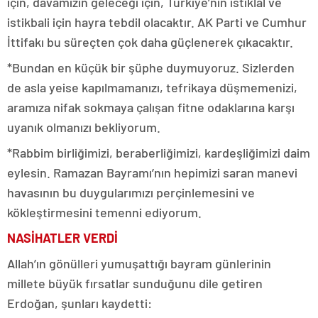
için, davamızın geleceği için, Türkiye’nin istiklal ve
istikbali için hayra tebdil olacaktır. AK Parti ve Cumhur
İttifakı bu süreçten çok daha güçlenerek çıkacaktır.
*Bundan en küçük bir şüphe duymuyoruz. Sizlerden
de asla yeise kapılmamanızı, tefrikaya düşmemenizi,
aramıza nifak sokmaya çalışan fitne odaklarına karşı
uyanık olmanızı bekliyorum.
*Rabbim birliğimizi, beraberliğimizi, kardeşliğimizi daim
eylesin. Ramazan Bayramı’nın hepimizi saran manevi
havasının bu duygularımızı perçinlemesini ve
kökleştirmesini temenni ediyorum.
NASİHATLER VERDİ
Allah’ın gönülleri yumuşattığı bayram günlerinin
millete büyük fırsatlar sunduğunu dile getiren
Erdoğan, şunları kaydetti: