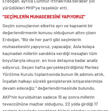
Erdoğan, ayrıca Cumhur İttifakı’nda beraber yol
yürüdükleri MHP’ye teşekkür etti.
“SEÇİMLERİN MUHASEBESİNİ YAPIYORUZ”
Seçim sonuçlarının elbette ayrı ve kapsamlı bir
değerlendirmenin konusu olduğunun altını çizen
Erdoğan, “Biz de her parti gibi seçimlerin
muhasebesini yapıyoruz, yapacağız. Asla kolaya
kaçmadan milletin sandıkta verdiği mesajları tüm
boyutlarıyla okuyor, en ince detayına kadar analiz
ediyoruz. Geçen hafta gerçekleştirdiğimiz Merkez
Yürütme Kurulu toplantısında bunun ilk adımını attık.
İnşallah halkayı sürekli genişleterek istişarelerimize
devam edeceğiz.” değerlendirmesinde bulundu.
AKP’nin kurulduktan sadece 15 ay sonra milletin
teveccühüne mazhar olduğunu, 22 yılda girdiği 17
seçimin hepsinde sandıktan birinci çıktığını vurgulayan