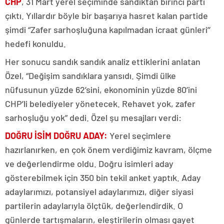
CHP
, 31 Mart yerel seçiminde sandıktan birinci parti
çıktı. Yıllardır böyle bir başarıya hasret kalan partide
şimdi “Zafer sarhoşluğuna kapılmadan icraat günleri’’
hedefi konuldu.
Her sonucu sandık sandık analiz ettiklerini anlatan
Özel, “Değişim sandıklara yansıdı. Şimdi ülke
nüfusunun yüzde 62’sini, ekonominin yüzde 80’ini
CHP’li belediyeler yönetecek. Rehavet yok, zafer
sarhoşluğu yok” dedi. Özel şu mesajları verdi:
DOĞRU İSİM DOĞRU ADAY:
Yerel seçimlere
hazırlanırken, en çok önem verdiğimiz kavram, ölçme
ve değerlendirme oldu. Doğru isimleri aday
gösterebilmek için 350 bin tekil anket yaptık. Aday
adaylarımızı, potansiyel adaylarımızı, diğer siyasi
partilerin adaylarıyla ölçtük, değerlendirdik. O
günlerde tartışmaların, eleştirilerin olması gayet