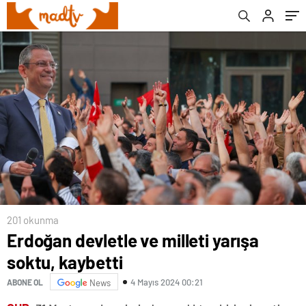
201 okunma
Erdoğan devletle ve milleti yarışa
soktu, kaybetti
4 Mayıs 2024 00:21
ABONE OL
News