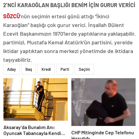
2’NCİ KARAOĞLAN BAŞLIĞI BENİM İÇİN GURUR VERİCİ
SÖZCÜ
’nün seçimin ertesi günü attığı “İkinci
Karaoğlan” başlığı çok gurur verici. İnşallah Bülent
Ecevit Başkanımızın 1970’lerde yaptıklarına yaklaşabilir,
partimizi, Mustafa Kemal Atatürk’ün partisini, yerelde
iktidar yaptıktan sonra merkezi yönetimde de iktidara
taşıyabiliriz.
Aday
Baş
Kredi
Parti
Seçim
Aksaray’da Bunalım Anı:
CHP Mitinginde Cep Telefonu
Oyuncak Tabancayla Kendine
Hırsızlığı
Zarar Vermeye Çalıştı