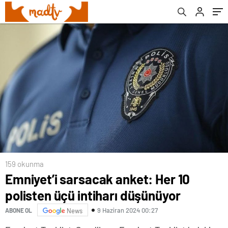
159 okunma
Emniyet’i sarsacak anket: Her 10
polisten üçü intiharı düşünüyor
9 Haziran 2024 00:27
ABONE OL
News