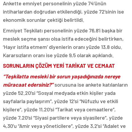
Ankette emniyet personelinin yüzde 74’ünün
intiharlardan doğrudan etkilendiği, yüzde 72’sinin ise
ekonomik sorunlar çektiği belirtildi.
Emniyet Teşkilatı personelinin yüzde 76,8’i başka bir
meslek seçme şansı olsa istifa edeceğini belirtirken,
‘Hayır istifa etmem’ diyenlerin oranı yüzde 13,8 oldu.
Kararsızların oranı ise yüzde 9,5 olarak açıklandı.
SORUNLARIN ÇÖZÜM YERİ TARİKAT VE CEMAAT
“Teşkilatta mesleki bir sorun yaşadığınızda nereye
müracaat edersiniz?”
sorusuna ise ankete katılanların
yüzde 52.20’si “Sosyal medyada etkin kişiler yada
sayfalarla paylaşırım”, yüzde 12’si “Nüfuzlu ve etkili
kişilere”, yüzde 11,20’si “Tarikat veya cemaatlere”,
yüzde 7,20’si “Siyasi partilere veya siyasilere”, yüzde
4,30’u “Amir veya yöneticilere”, yüzde 3,2’si “Adalet ve