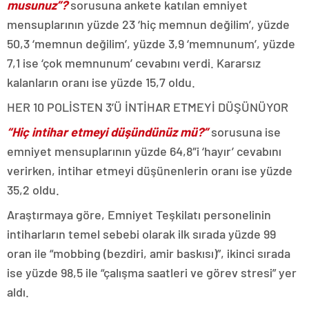
musunuz”?
sorusuna ankete katılan emniyet
mensuplarının yüzde 23 ‘hiç memnun değilim’, yüzde
50,3 ‘memnun değilim’, yüzde 3,9 ‘memnunum’, yüzde
7,1 ise ‘çok memnunum’ cevabını verdi. Kararsız
kalanların oranı ise yüzde 15,7 oldu.
HER 10 POLİSTEN 3’Ü İNTİHAR ETMEYİ DÜŞÜNÜYOR
“Hiç intihar etmeyi düşündünüz mü?”
sorusuna ise
emniyet mensuplarının yüzde 64,8″i ‘hayır’ cevabını
verirken, intihar etmeyi düşünenlerin oranı ise yüzde
35,2 oldu.
Araştırmaya göre, Emniyet Teşkilatı personelinin
intiharların temel sebebi olarak ilk sırada yüzde 99
oran ile “mobbing (bezdiri, amir baskısı)”, ikinci sırada
ise yüzde 98,5 ile “çalışma saatleri ve görev stresi” yer
aldı.