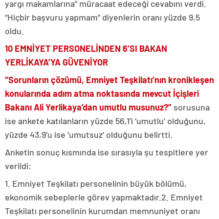
yargı makamlarına” müracaat edeceği cevabını verdi.
“Hiçbir başvuru yapmam” diyenlerin oranı yüzde 9,5
oldu.
10 EMNİYET PERSONELİNDEN 6’SI BAKAN
YERLİKAYA’YA GÜVENİYOR
“Sorunların çözümü, Emniyet Teşkilatı’nın kronikleşen
konularında adım atma noktasında mevcut İçişleri
Bakanı Ali Yerlikaya’dan umutlu musunuz?”
sorusuna
ise ankete katılanların yüzde 56,1’i ‘umutlu’ olduğunu,
yüzde 43,9’u ise ‘umutsuz’ olduğunu belirtti.
Anketin sonuç kısmında ise sırasıyla şu tespitlere yer
verildi:
1. Emniyet Teşkilatı personelinin büyük bölümü,
ekonomik sebeplerle görev yapmaktadır.2. Emniyet
Teşkilatı personelinin kurumdan memnuniyet oranı