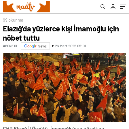
99 okunma
Elazığ’da yüzlerce kişi İmamoğlu için
nöbet tuttu
24 Mart 2025 05:01
ABONE OL
News
CHP Elazığ İl Örgütü, İmamoğlu’nun gözaltına