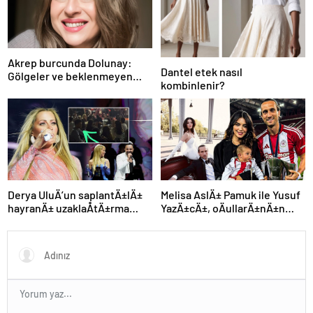
Akrep burcunda Dolunay:
Dantel etek nasıl
Gölgeler ve beklenmeyen
kombinlenir?
fırtına
Derya UluÄ’un saplantÄ±lÄ±
Melisa AslÄ± Pamuk ile Yusuf
hayranÄ± uzaklaÅtÄ±rma
YazÄ±cÄ±, oÄullarÄ±nÄ±n
kararÄ±nÄ± hiÃ§e saydÄ±,
yÃ¼zÃ¼nÃ¼ ilk kez
Ã¶n sÄ±radan konseri izledi
gÃ¶sterdi