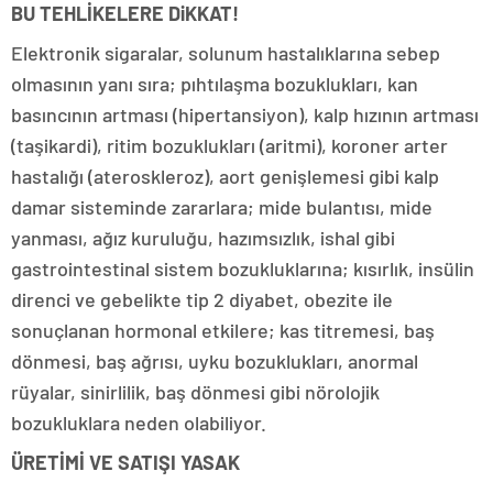
BU TEHLİKELERE DiKKAT!
Elektronik sigaralar, solunum hastalıklarına sebep
olmasının yanı sıra; pıhtılaşma bozuklukları, kan
basıncının artması (hipertansiyon), kalp hızının artması
(taşikardi), ritim bozuklukları (aritmi), koroner arter
hastalığı (ateroskleroz), aort genişlemesi gibi kalp
damar sisteminde zararlara; mide bulantısı, mide
yanması, ağız kuruluğu, hazımsızlık, ishal gibi
gastrointestinal sistem bozukluklarına; kısırlık, insülin
direnci ve gebelikte tip 2 diyabet, obezite ile
sonuçlanan hormonal etkilere; kas titremesi, baş
dönmesi, baş ağrısı, uyku bozuklukları, anormal
rüyalar, sinirlilik, baş dönmesi gibi nörolojik
bozukluklara neden olabiliyor.
ÜRETİMİ VE SATIŞI YASAK