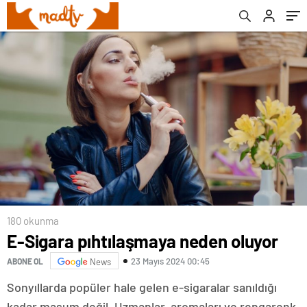
180 okunma
E-Sigara pıhtılaşmaya neden oluyor
23 Mayıs 2024 00:45
ABONE OL
News
Sonyıllarda popüler hale gelen e-sigaralar sanıldığı
kadar masum değil. Uzmanlar, aromaları ve rengarenk