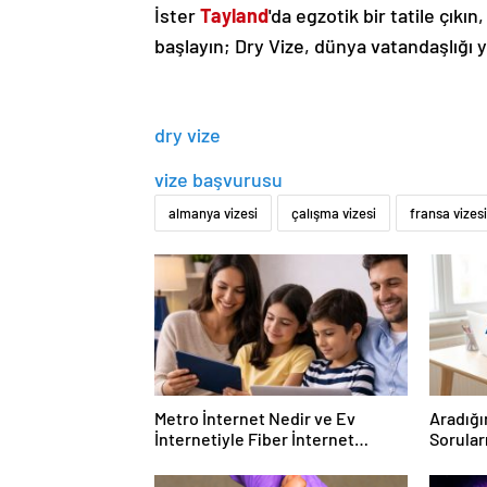
İster
Tayland
'da egzotik bir tatile çıkın
başlayın; Dry Vize, dünya vatandaşlığı 
dry vize
vize başvurusu
almanya vizesi
çalışma vizesi
fransa vizesi
Metro İnternet Nedir ve Ev
Aradığı
İnternetiyle Fiber İnternet
Sorular
Arasındaki Farklar
Forumu