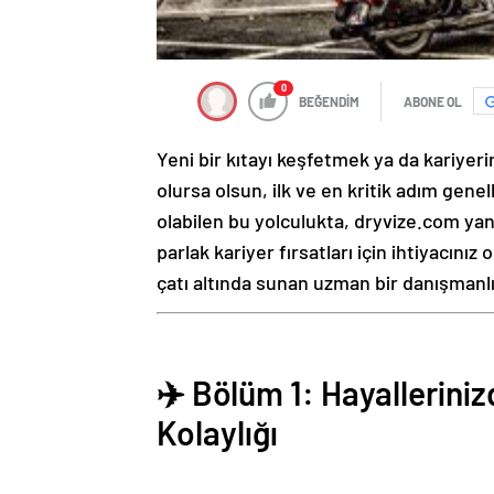
0
BEĞENDİM
ABONE OL
Yeni bir kıtayı keşfetmek ya da kariyeri
olursa olsun, ilk ve en kritik adım genel
olabilen bu yolculukta, dryvize.com ya
parlak kariyer fırsatları için ihtiyacınız 
çatı altında sunan uzman bir danışmanlı
✈️ Bölüm 1: Hayallerinizd
Kolaylığı