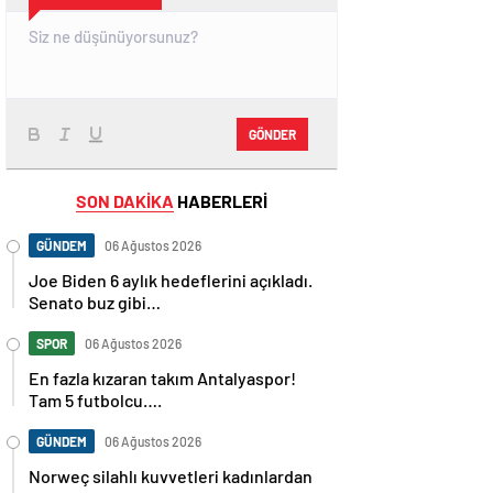
GÖNDER
SON DAKİKA
HABERLERİ
GÜNDEM
06 Ağustos 2026
Joe Biden 6 aylık hedeflerini açıkladı.
Senato buz gibi…
SPOR
06 Ağustos 2026
En fazla kızaran takım Antalyaspor!
Tam 5 futbolcu….
GÜNDEM
06 Ağustos 2026
Norweç silahlı kuvvetleri kadınlardan