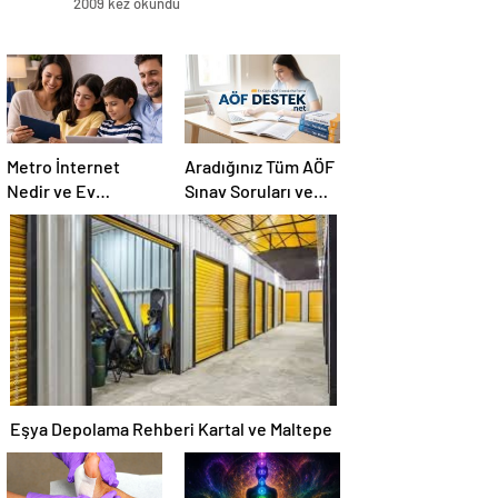
2009 kez okundu
Metro İnternet
Aradığınız Tüm AÖF
Nedir ve Ev
Sınav Soruları ve
İnternetiyle Fiber
Canlı Açıköğretim
İnternet Arasındaki
Forumu Burada
Farklar
Eşya Depolama Rehberi Kartal ve Maltepe