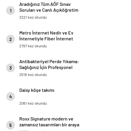
Aradığınız Tüm AÖF Sınav
Soruları ve Canlı Açıköğretim
1
Forumu Burada
3221 kez okundu
Metro İnternet Nedir ve Ev
İnternetiyle Fiber İnternet
2
Arasındaki Farklar
2797 kez okundu
Antibakteriyel Perde Yıkama:
Sağlığınız İçin Profesyonel
3
Çözümler
2518 kez okundu
Daisy köşe takımı
4
2061 kez okundu
Roxx Signature modern ve
zamansız tasarımları bir araya
5
getiriyor