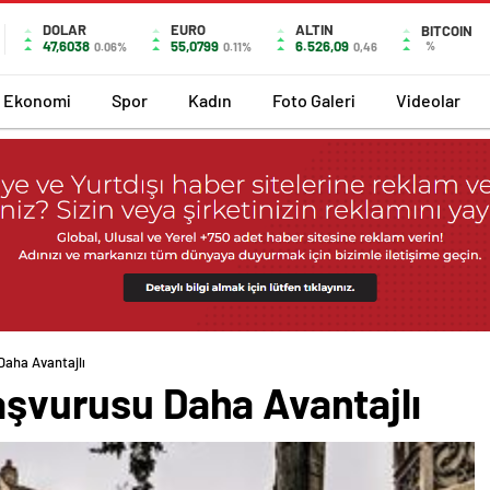
DOLAR
EURO
ALTIN
BITCOIN
47,6038
55,0799
6.526,09
%
0.06%
0.11%
0,46
Ekonomi
Spor
Kadın
Foto Galeri
Videolar
Daha Avantajlı
Başvurusu Daha Avantajlı