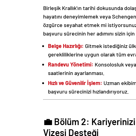
Birleşik Krallık'ın tarihi dokusunda dol
hayatını deneyimlemek veya Schengen 
özgürce seyahat etmek mi istiyorsunuz? D
başvuru sürecinin her adımını sizin için 
Belge Hazırlığı:
Gitmek istediğiniz ül
gerekliliklerine uygun olarak tüm evra
Randevu Yönetimi:
Konsolosluk veya 
saatlerinin ayarlanması.
Hızlı ve Güvenilir İşlem:
Uzman ekibimiz
başvuru sürecinizi hızlandırıyoruz.
💼 Bölüm 2: Kariyeriniz
Vizesi Desteği