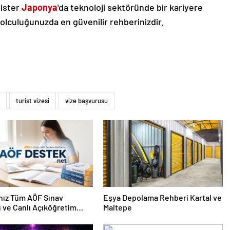
, ister
Japonya
'da teknoloji sektöründe bir kariyere
yolculuğunuzda en güvenilir rehberinizdir.
turist vizesi
vize başvurusu
nız Tüm AÖF Sınav
Eşya Depolama Rehberi Kartal ve
ı ve Canlı Açıköğretim
Maltepe
 Burada