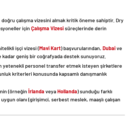
, doğru çalışma vizesini almak kritik öneme sahiptir. Dry
esyoneller için
Çalışma Vizesi
süreçlerinde derin
itelikli işçi vizesi (
Mavi Kart
) başvurularından,
Dubai
ve
ne kadar geniş bir coğrafyada destek sunuyoruz.
n yetenekli personel transfer etmek isteyen şirketlere
unluk kriterleri konusunda kapsamlı danışmanlık
enin (örneğin
İrlanda
veya
Hollanda
) sunduğu farklı
n uygun olanı (girişimci, serbest meslek, maaşlı çalışan