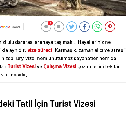
0
News
nizi uluslararası arenaya taşımak… Hayalleriniz ne
likle aynıdır:
vize süreci
. Karmaşık, zaman alıcı ve stresli
nınızda. Dry Vize, hem unutulmaz seyahatler hem de
olan
Turist Vizesi
ve
Çalışma Vizesi
çözümlerini tek bir
k firmasıdır.
eki Tatil İçin Turist Vizesi