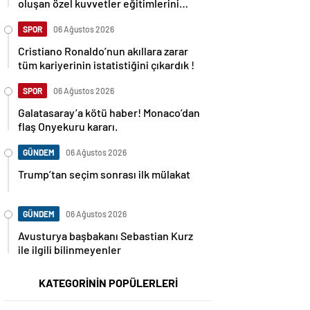
oluşan özel kuvvetler eğitimlerini
başlattı.
SPOR
06 Ağustos 2026
Cristiano Ronaldo’nun akıllara zarar
tüm kariyerinin istatistiğini çıkardık !
SPOR
06 Ağustos 2026
Galatasaray’a kötü haber! Monaco’dan
flaş Onyekuru kararı.
GÜNDEM
06 Ağustos 2026
Trump’tan seçim sonrası ilk mülakat
GÜNDEM
06 Ağustos 2026
Avusturya başbakanı Sebastian Kurz
ile ilgili bilinmeyenler
KATEGORİNİN POPÜLERLERİ