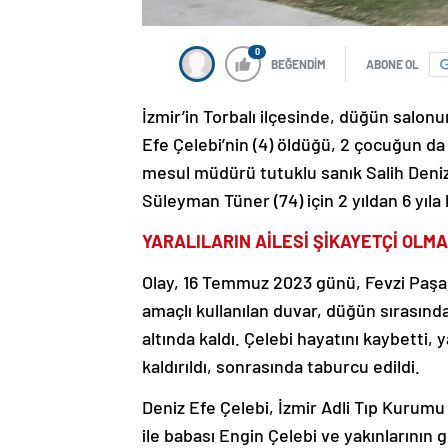
0
BEĞENDİM
ABONE OL
İzmir’in Torbalı ilçesinde, düğün salonu
Efe Çelebi’nin (4) öldüğü, 2 çocuğun da y
mesul müdürü tutuklu sanık Salih Deniz
Süleyman Tüner (74) için 2 yıldan 6 yıla
YARALILARIN AİLESİ ŞİKAYETÇİ OLMA
Olay, 16 Temmuz 2023 günü, Fevzi Paş
amaçlı kullanılan duvar, düğün sırasında 
altında kaldı. Çelebi hayatını kaybetti,
kaldırıldı, sonrasında taburcu edildi.
Deniz Efe Çelebi, İzmir Adli Tıp Kurum
ile babası Engin Çelebi ve yakınlarının gö