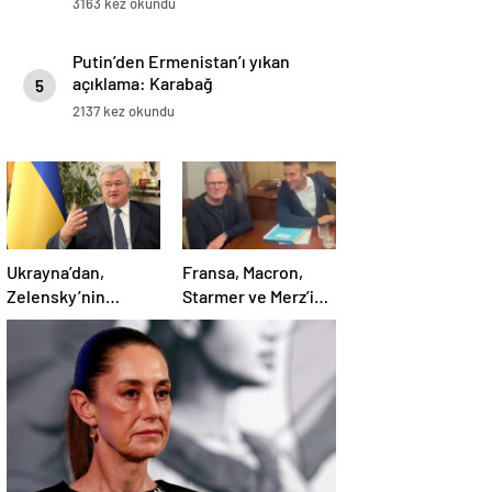
3163 kez okundu
Putin’den Ermenistan’ı yıkan
açıklama: Karabağ
5
Azerbaycan’ın ayrılmaz bir
2137 kez okundu
parçasıdır!
Ukrayna’dan,
Fransa, Macron,
Zelensky’nin
Starmer ve Merz’in
Putin’le şahsen
kokain kullandığı
görüşme talebine
iddiasını yalanladı
ilişkin açıklama