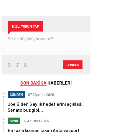
HIZLI YORUM YAP
GÖNDER
SON DAKİKA
HABERLERİ
GÜNDEM
07 Ağustos 2026
Joe Biden 6 aylık hedeflerini açıkladı.
Senato buz gibi…
SPOR
07 Ağustos 2026
En fazla kızaran takım Antalyaspor!