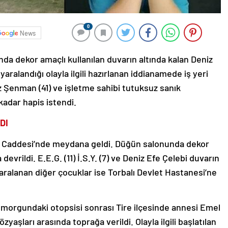
0
News
nda dekor amaçlı kullanılan duvarın altında kalan Deniz
aralandığı olayla ilgili hazırlanan iddianamede iş yeri
 Şenman (41) ve işletme sahibi tutuksuz sanık
 kadar hapis istendi.
DI
a Caddesi’nde meydana geldi. Düğün salonunda dekor
devrildi. E.E.G. (11) İ.S.Y. (7) ve Deniz Efe Çelebi duvarın
 yaralanan diğer çocuklar ise Torbalı Devlet Hastanesi’ne
u morgundaki otopsisi sonrası Tire ilçesinde annesi Emel
zyaşları arasında toprağa verildi. Olayla ilgili başlatılan