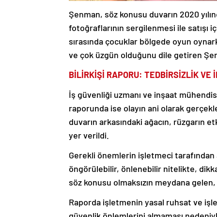
Şenman, söz konusu duvarın 2020 yılınd
fotoğraflarının sergilenmesi ile satışı i
sırasında çocuklar bölgede oyun oynarke
ve çok üzgün olduğunu dile getiren Şe
BİLİRKİŞİ RAPORU: TEDBİRSİZLİK VE
İş güvenliği uzmanı ve inşaat mühendisi
raporunda ise olayın ani olarak gerçek
duvarın arkasındaki ağacın, rüzgarın etk
yer verildi.
Gerekli önemlerin işletmeci tarafından
öngörülebilir, önlenebilir nitelikte, dikk
söz konusu olmaksızın meydana gelen, i
Raporda işletmenin yasal ruhsat ve işl
güvenlik önlemlerini almaması nedeniy