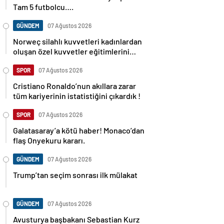
Tam 5 futbolcu….
GÜNDEM
07 Ağustos 2026
Norweç silahlı kuvvetleri kadınlardan
oluşan özel kuvvetler eğitimlerini
başlattı.
SPOR
07 Ağustos 2026
Cristiano Ronaldo’nun akıllara zarar
tüm kariyerinin istatistiğini çıkardık !
SPOR
07 Ağustos 2026
Galatasaray’a kötü haber! Monaco’dan
flaş Onyekuru kararı.
GÜNDEM
07 Ağustos 2026
Trump’tan seçim sonrası ilk mülakat
GÜNDEM
07 Ağustos 2026
Avusturya başbakanı Sebastian Kurz