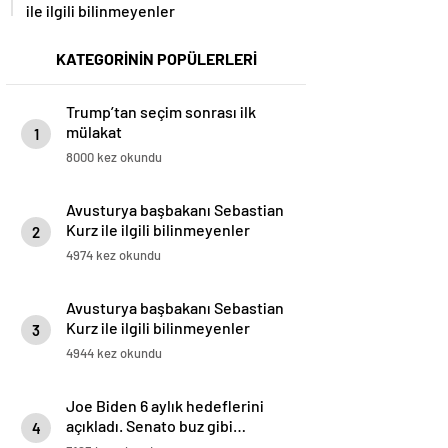
ile ilgili bilinmeyenler
KATEGORİNİN POPÜLERLERİ
Trump’tan seçim sonrası ilk
mülakat
1
8000 kez okundu
Avusturya başbakanı Sebastian
Kurz ile ilgili bilinmeyenler
2
4974 kez okundu
Avusturya başbakanı Sebastian
Kurz ile ilgili bilinmeyenler
3
4944 kez okundu
Joe Biden 6 aylık hedeflerini
açıkladı. Senato buz gibi…
4