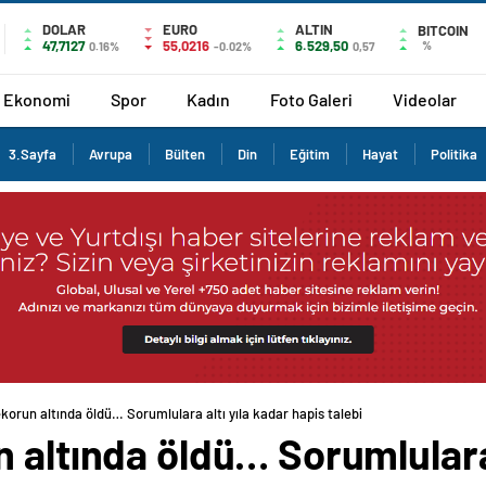
DOLAR
EURO
ALTIN
BITCOIN
47,7127
55,0216
6.529,50
%
0.16%
-0.02%
0,57
Ekonomi
Spor
Kadın
Foto Galeri
Videolar
3.Sayfa
Avrupa
Bülten
Din
Eğitim
Hayat
Politika
korun altında öldü… Sorumlulara altı yıla kadar hapis talebi
 altında öldü… Sorumlulara 