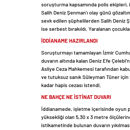
soruşturma kapsamında polis ekipleri,
Salih Deniz Şenman’ı olay günü gözaltın
sevk edilen şüphelilerden Salih Deniz 
ise serbest bırakıldı. Yaralanan çocuklar
İDDİANAME HAZIRLANDI
Soruşturmayı tamamlayan İzmir Cumhuri
duvarın altında kalan Deniz Efe Çelebi’ni
Asliye Ceza Mahkemesi tarafından kabu
ve tutuksuz sanık Süleyman Tüner için 
kadar hapis cezası istendi.
NE BAHÇE NE İSTİNAT DUVARI
İddianamede, işletme içerisinde oyun p
yüksekliği olan 5,30 x 3 metre ölçüler
istikametinde bulunan duvarın yıkılması 