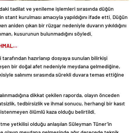
aki tadilat ve yenileme işlemleri sırasında düğün
çin stant kurulması amacıyla yapıldığını ifade etti. Düğün
n aniden çıkan bir rüzgar nedeniyle duvarın yıkıldığını
nman, kusurunun bulunmadığını söyledi.
 İHMAL…
 tarafından hazırlanıp dosyaya sunulan bilirkişi
leşen bir doğal afet nedeniyle meydana gelmediğine,
isiyle salınımı sırasında sürekli duvara temas ettiğine
 alınmadığına dikkat çekilen raporda, olayın önceden
atsizlik, tedbirsizlik ve ihmal sonucu, herhangi bir kasıt
stenmeyen ölümlü kaza olduğu belirtildi.
etme yetkilisi olduğu anlaşılan Süleyman Tüner’in
le olayın meydana gelmesinde ağır derecede teknik