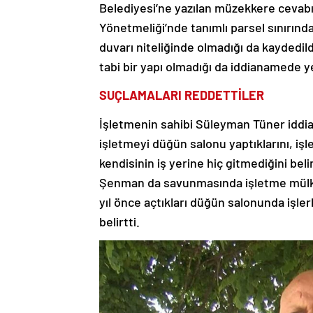
Belediyesi’ne yazılan müzekkere cevabı
Yönetmeliği’nde tanımlı parsel sınırınd
duvarı niteliğinde olmadığı da kaydedil
tabi bir yapı olmadığı da iddianamede ye
SUÇLAMALARI REDDETTİLER
İşletmenin sahibi Süleyman Tüner iddi
işletmeyi düğün salonu yaptıklarını, işl
kendisinin iş yerine hiç gitmediğini beli
Şenman da savunmasında işletme mülkiy
yıl önce açtıkları düğün salonunda işlerl
belirtti.