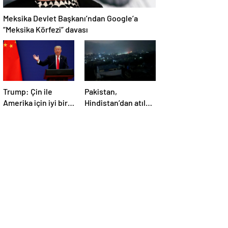
Meksika Devlet Başkanı’ndan Google’a
“Meksika Körfezi” davası
Trump: Çin ile
Pakistan,
Amerika için iyi bir
Hindistan’dan atılan
anlaşma yapmalıyız
5 füzenin Pencap’ı
hedef aldığını
açıkladı