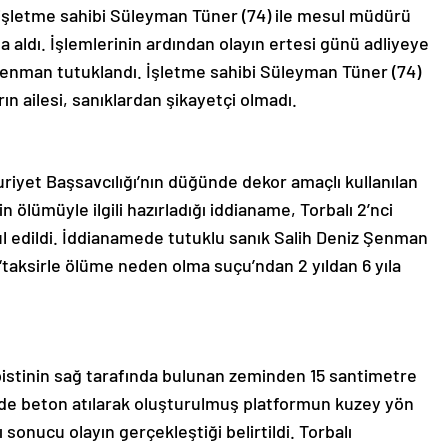
 işletme sahibi Süleyman Tüner (74) ile mesul müdürü
a aldı. İşlemlerinin ardından olayın ertesi günü adliyeye
Şenman tutuklandı. İşletme sahibi Süleyman Tüner (74)
ın ailesi, sanıklardan şikayetçi olmadı.
yet Başsavcılığı’nın düğünde dekor amaçlı kullanılan
n ölümüyle ilgili hazırladığı iddianame, Torbalı 2’nci
l edildi. İddianamede tutuklu sanık Salih Deniz Şenman
‘taksirle ölüme neden olma suçu’ndan 2 yıldan 6 yıla
istinin sağ tarafında bulunan zeminden 15 santimetre
inde beton atılarak oluşturulmuş platformun kuzey yön
sonucu olayın gerçekleştiği belirtildi. Torbalı